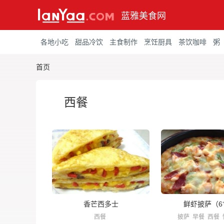
蓝雅美食网
各地小吃
甜品冷饮
主食制作
烹饪厨具
茶饮咖啡
粥
首页
西餐
香芒西多士
鲜虾披萨（6
西餐
披萨
早餐
西餐