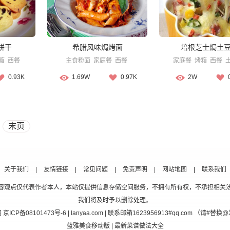
饼干
希腊风味焗烤面
培根芝士焗土
箱
西餐
主食粉面
家庭餐
西餐
家庭餐
烤箱
西餐
0.93K
1.69W
0.97K
2W
末页
关于我们
|
友情链接
|
常见问题
|
免责声明
|
网站地图
|
联系我们
容观点仅代表作者本人，本站仅提供信息存储空间服务，不拥有所有权，不承担相关
我们将及时予以删除处理。
网
京ICP备08101473号-6
| lanyaa.com | 联系邮箱1623956913#qq.com （请#
蓝雅美食移动版
| 最新菜谱做法大全