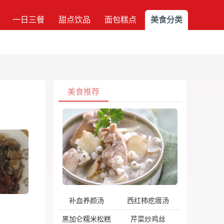
一日三餐
甜点饮品
面包糕点
美食分类
美食推荐
补血养颜汤
西红柿疙瘩汤
黑加仑糯米松糕
芹菜炒鸡丝