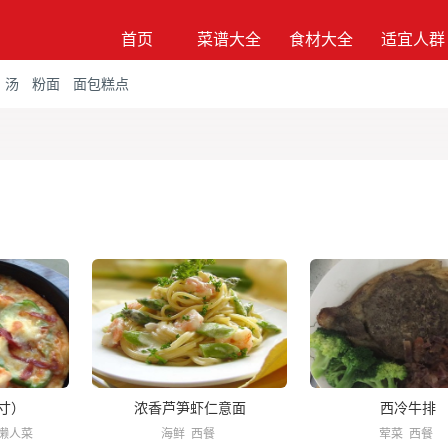
首页
菜谱大全
食材大全
适宜人群
汤
粉面
面包糕点
寸）
浓香芦笋虾仁意面
西冷牛排
懒人菜
海鲜
西餐
荤菜
西餐