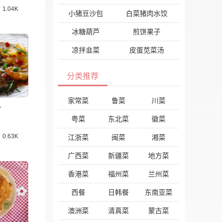
1.04K
小猪豆沙包
白菜猪肉水饺
冰糖葫芦
煎饼果子
凉拌韭菜
皮蛋苋菜汤
分类推荐
家常菜
鲁菜
川菜
骨
粤菜
东北菜
徽菜
0.63K
江浙菜
闽菜
湘菜
广西菜
新疆菜
地方菜
香港菜
福州菜
兰州菜
西餐
日韩餐
东南亚菜
澳洲菜
清真菜
蒙古菜