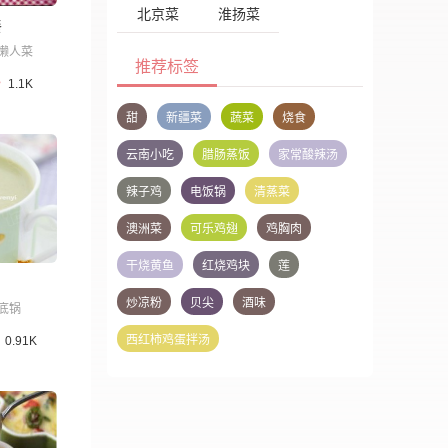
北京菜
淮扬菜
餐
懒人菜
推荐标签
1.1K
甜
新疆菜
蔬菜
烧食
云南小吃
腊肠蒸饭
家常酸辣汤
辣子鸡
电饭锅
清蒸菜
澳洲菜
可乐鸡翅
鸡胸肉
干烧黄鱼
红烧鸡块
莲
炒凉粉
贝尖
酒味
底锅
西红柿鸡蛋拌汤
0.91K