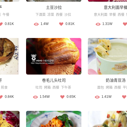
萨
土豆沙拉
意大利面早
菜
午餐
下酒菜
凉菜
西餐
沙拉
意大利面
早餐
西餐
0.81K
1.4W
0.81K
1.31W
肝
卷毛儿头吐司
奶油青豆汤
煎食
吐司
烤箱
西餐
下午茶
面包
烤箱
西餐
平
0.84K
1.54W
0.65K
1.41W