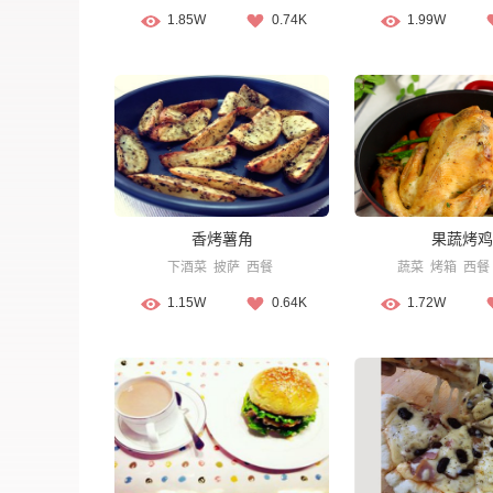
1.85W
0.74K
1.99W
香烤薯角
果蔬烤鸡
下酒菜
披萨
西餐
蔬菜
烤箱
西餐
1.15W
0.64K
1.72W