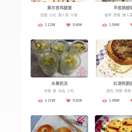
奥尔良鸡腿堡
平底锅披
西餐
沙拉
懒人菜
午餐
披萨
西餐
懒人
1.12W
0.66K
1.59W
水果奶冻
红酒煎鹅
西餐
甜
冰品
小吃
面包
西餐
晚餐
1.21W
0.82K
1.08W