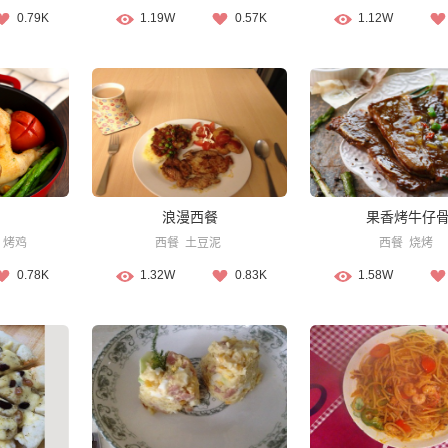
0.79K
1.19W
0.57K
1.12W
浪漫西餐
果香烤牛仔
烤鸡
西餐
土豆泥
西餐
烧烤
0.78K
1.32W
0.83K
1.58W