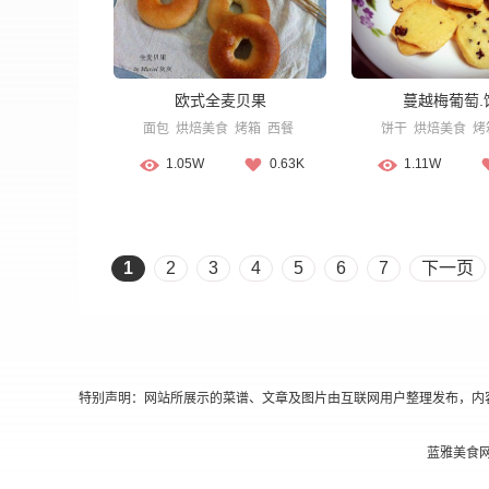
欧式全麦贝果
蔓越梅葡萄.
面包
烘焙美食
烤箱
西餐
饼干
烘焙美食
烤
1.05W
0.63K
1.11W
1
2
3
4
5
6
7
下一页
特别声明：网站所展示的菜谱、文章及图片由互联网用户整理发布，内
蓝雅美食