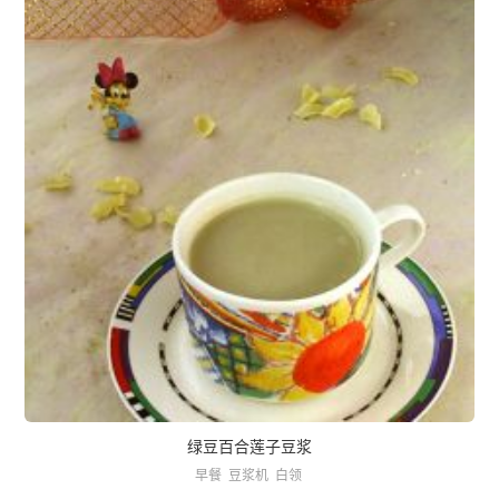
绿豆百合莲子豆浆
早餐
豆浆机
白领