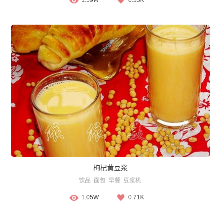
枸杞黄豆浆
饮品
面包
早餐
豆浆机
1.05W
0.71K