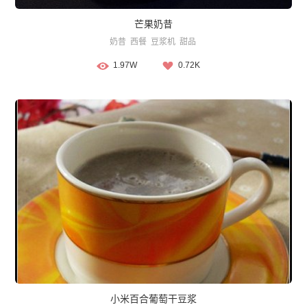
芒果奶昔
奶昔
西餐
豆浆机
甜品
1.97W
0.72K
小米百合葡萄干豆浆