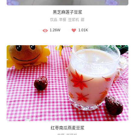
黑芝麻莲子豆浆
饮品
早餐
豆浆机
甜
1.26W
1.01K
红枣南瓜燕麦豆浆