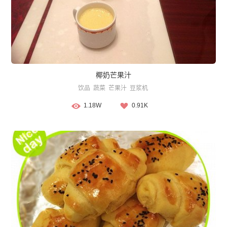
椰奶芒果汁
饮品
蔬菜
芒果汁
豆浆机
1.18W
0.91K