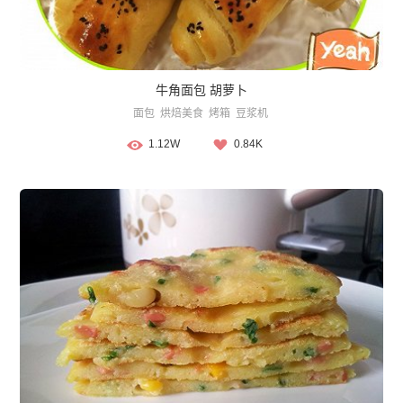
牛角面包 胡萝卜
面包
烘焙美食
烤箱
豆浆机
1.12W
0.84K