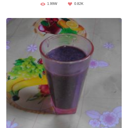
1.99W
0.82K