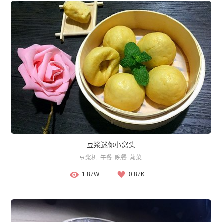
豆浆迷你小窝头
豆浆机
午餐
晚餐
蒸菜
1.87W
0.87K