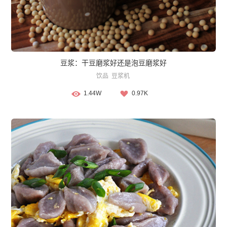
豆浆：干豆磨浆好还是泡豆磨浆好
饮品
豆浆机
1.44W
0.97K