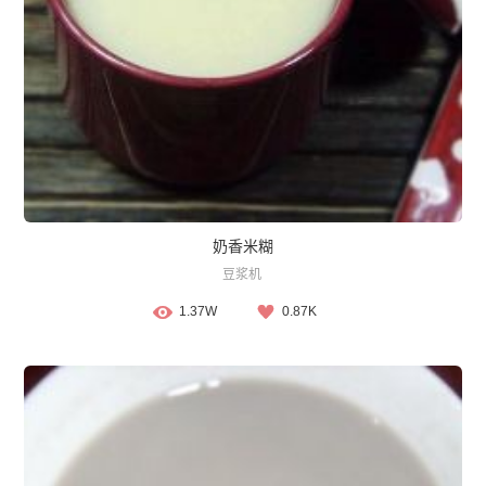
奶香米糊
豆浆机
1.37W
0.87K