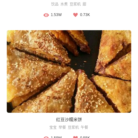
饮品
水煮
豆浆机
甜
1.53W
0.73K
红豆沙糯米饼
宝宝
早餐
豆浆机
午餐
1.59W
0.55K