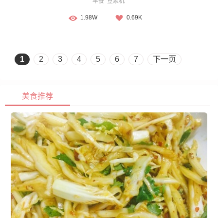
早餐
豆浆机
1.98W
0.69K
1
2
3
4
5
6
7
下一页
美食推荐