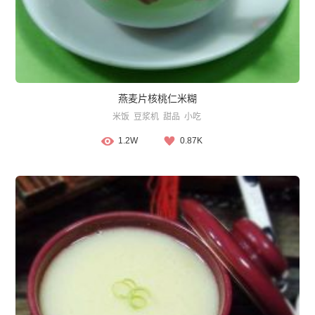
燕麦片核桃仁米糊
米饭
豆浆机
甜品
小吃
1.2W
0.87K