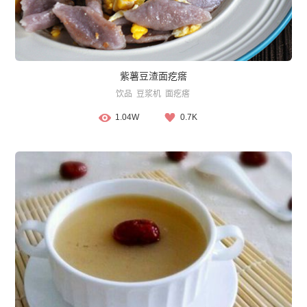
紫薯豆渣面疙瘩
饮品
豆浆机
面疙瘩
1.04W
0.7K