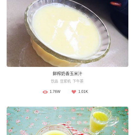
鲜榨奶香玉米汁
饮品
豆浆机
下午茶
1.76W
1.01K