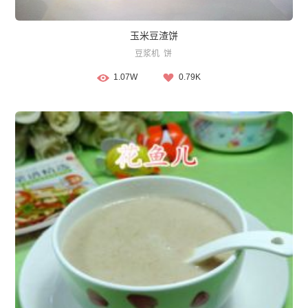
玉米豆渣饼
豆浆机
饼
1.07W
0.79K