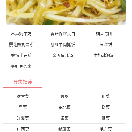
木瓜炖牛奶
香菇肉丝茭白
柚香青团
樱花酸奶慕斯
咖喱羊肉抓饭
土豆丝饼
酸辣土豆丝
金面鱼儿汤
牛奶冰激凌
酸豇豆炒米
分类推荐
家常菜
鲁菜
川菜
粤菜
东北菜
徽菜
江浙菜
闽菜
湘菜
广西菜
新疆菜
地方菜