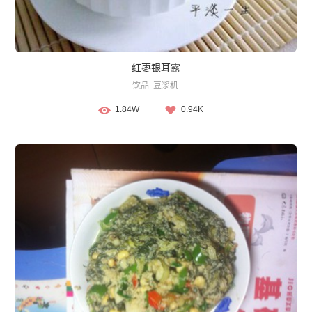
红枣银耳露
饮品
豆浆机
1.84W
0.94K