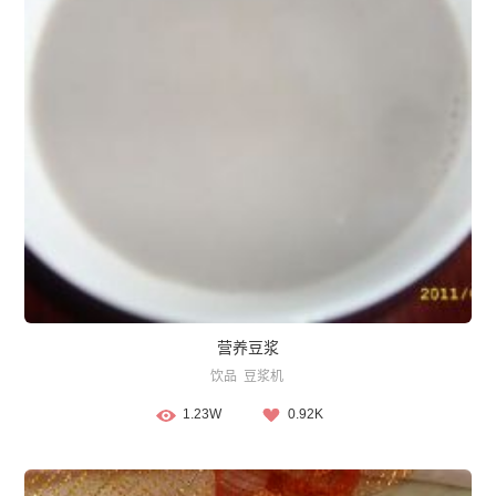
营养豆浆
饮品
豆浆机
1.23W
0.92K