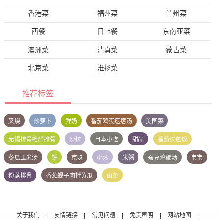
香港菜
福州菜
兰州菜
西餐
日韩餐
东南亚菜
澳洲菜
清真菜
蒙古菜
北京菜
淮扬菜
推荐标签
叉烧
炒萝卜
鲜奶
番茄鸡蛋疙瘩汤
美国菜
无锡排骨糖醋排骨
沙拉
日本小吃
甜品
番茄蛋包饭
冬瓜玉米汤
饼
京味
小炒
米粥
蚕豆鸡蛋汤
宝宝
粉蒸排骨
香葱蚬子肉拌黄瓜
面条
关于我们
|
友情链接
|
常见问题
|
免责声明
|
网站地图
|