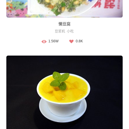
懒豆腐
豆浆机
小吃
1.56W
0.8K