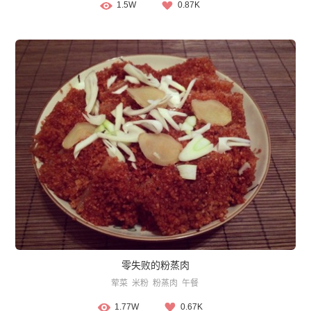
1.5W
0.87K
零失败的粉蒸肉
荤菜
米粉
粉蒸肉
午餐
1.77W
0.67K