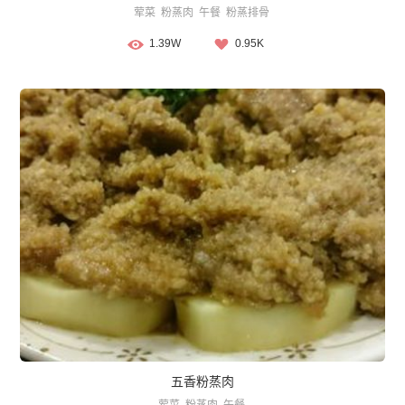
荤菜
粉蒸肉
午餐
粉蒸排骨
1.39W
0.95K
五香粉蒸肉