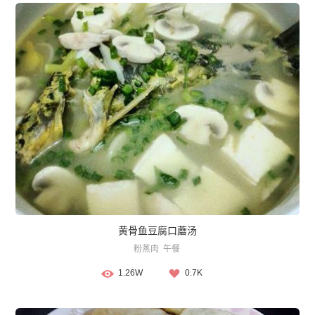
黄骨鱼豆腐口蘑汤
粉蒸肉
午餐
1.26W
0.7K