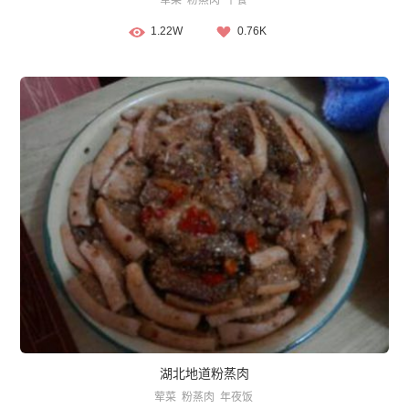
荤菜
粉蒸肉
午餐
1.22W
0.76K
湖北地道粉蒸肉
荤菜
粉蒸肉
年夜饭