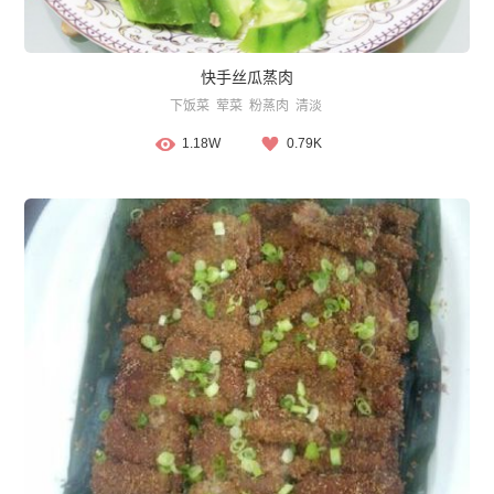
快手丝瓜蒸肉
下饭菜
荤菜
粉蒸肉
清淡
1.18W
0.79K