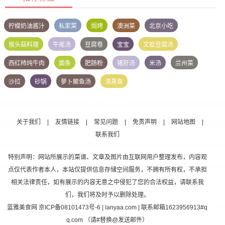
柠檬奶油酱汁
私家菜
焗烤
澳洲菜
北京小吃
猴头菇料理
牛尾汤
豆腐卷
宝宝
文蛤豆腐汤
西红柿炖牛肉
面条
肥肠粉
猪肝汤
米汤
兰州菜
沙拉
砂锅
萝卜鲫鱼汤
清蒸鱼
关于我们
|
友情链接
|
常见问题
|
免责声明
|
网站地图
|
联系我们
特别声明：网站所展示的菜谱、文章及图片由互联网用户整理发布，内容观
点仅代表作者本人，本站仅提供信息存储空间服务，不拥有所有权，不承担
相关法律责任，如有展示的内容无意之中侵犯了您的合法权益，请联系我
们，我们将及时予以删除处理。
蓝雅美食网
京ICP备08101473号-6
| lanyaa.com | 联系邮箱1623956913#q
q.com （请#替换@发送邮件）