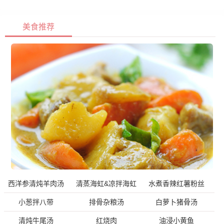
美食推荐
西洋参清炖羊肉汤
清蒸海虹&凉拌海虹
水煮香辣红薯粉丝
小葱拌八带
排骨杂粮汤
白萝卜猪骨汤
清炖牛尾汤
红烧肉
油浸小黄鱼