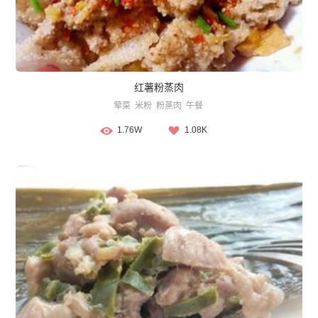
红薯粉蒸肉
荤菜
米粉
粉蒸肉
午餐
1.76W
1.08K