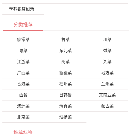
荸荠银耳甜汤
分类推荐
家常菜
鲁菜
川菜
粤菜
东北菜
徽菜
江浙菜
闽菜
湘菜
广西菜
新疆菜
地方菜
香港菜
福州菜
兰州菜
西餐
日韩餐
东南亚菜
澳洲菜
清真菜
蒙古菜
北京菜
淮扬菜
推荐标签