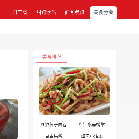
一日三餐
甜点饮品
面包糕点
美食分类
美食推荐
红酒榛子面包
红油水晶鸭掌
百香果酱
卤肉小油菜