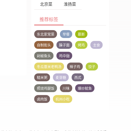
北京菜
淮扬菜
推荐标签
东北家常菜
早餐
慕斯
自制街头
臊子面
烤鸡
主食
剁椒鱼头
鸡中翅
冬瓜薏米老鸭汤
辣子鸡
饺子
糙米粥
麦芽糖
西式
照烧鸡腿饭
川味
爆炒鱿鱼
卤肉饭
杭州小吃