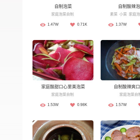
自制泡菜
自制酸辣泡
家庭泡菜自制
素菜
小菜
家庭泡
1.47W
0.71K
1.37W
家庭酸甜口心里美泡菜
自制酸辣爽口
家庭泡菜自制
家庭泡菜自
1.53W
0.98K
1.57W