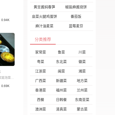
黄豆酱焖春笋
椒盐麻酱烧饼
韭菜火腿鸡蛋饼
番茄饭
0.94K
麻汁油麦菜
蓝莓麦芬
分类推荐
家常菜
鲁菜
川菜
粤菜
东北菜
徽菜
挞
江浙菜
闽菜
湘菜
家庭泡菜自制
广西菜
新疆菜
地方菜
0.69K
香港菜
福州菜
兰州菜
西餐
日韩餐
东南亚菜
澳洲菜
清真菜
蒙古菜