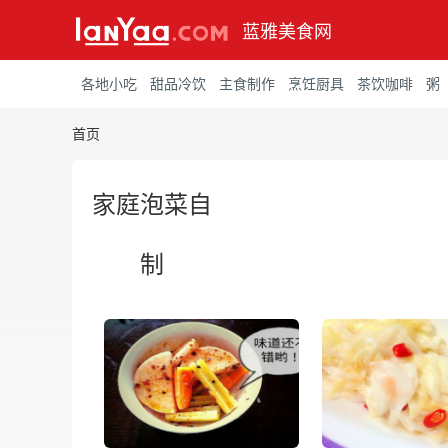
蓝雅美食网
各地小吃
甜品冷饮
主食制作
烹饪厨具
茶饮咖啡
粥
首页
家庭泡菜自
制