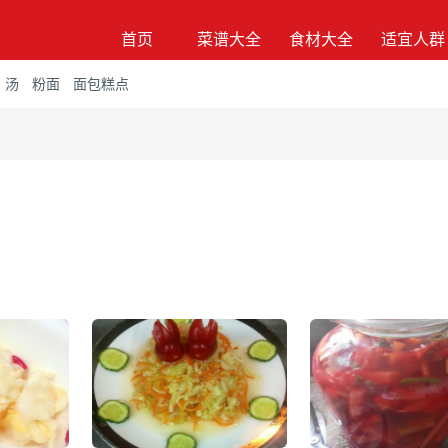
首页
菜谱大全
食材大全
适宜人群
汤
粉面
面包糕点