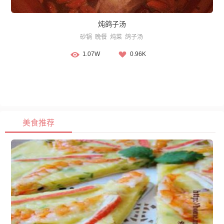
炖鸽子汤
砂锅
晚餐
炖菜
鸽子汤
1.07W
0.96K
美食推荐