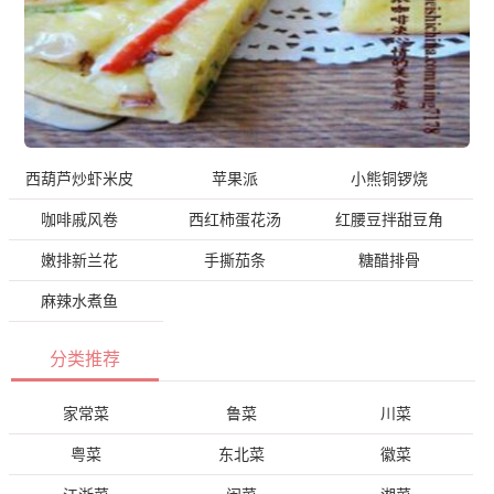
西葫芦炒虾米皮
苹果派
小熊铜锣烧
咖啡戚风卷
西红柿蛋花汤
红腰豆拌甜豆角
嫩排新兰花
手撕茄条
糖醋排骨
麻辣水煮鱼
分类推荐
家常菜
鲁菜
川菜
粤菜
东北菜
徽菜