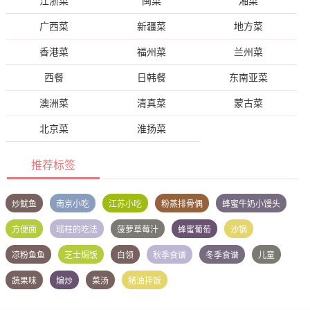
江浙菜
闽菜
湘菜
广西菜
新疆菜
地方菜
香港菜
福州菜
兰州菜
西餐
日韩餐
东南亚菜
澳洲菜
清真菜
蒙古菜
北京菜
淮扬菜
推荐标签
炒鱿鱼
南京小吃
江苏小吃
粉蒸排骨偶
蜂蜜牛奶小馒头
方便面
瑶柱的吃法
菠萝草莓汁
蜂蜜葡萄
沙锅
凉粉鱼鱼
芝士焗饭
白领
秋季食谱
冬季食谱
儿童
蔬果味
煸炒
菜汤
猪油拌饭