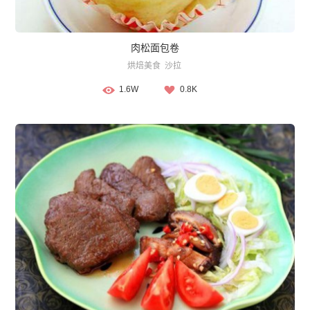
肉松面包卷
烘焙美食
沙拉
1.6W
0.8K