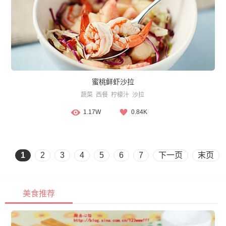
蜜桃鲜虾沙拉
蔬菜
西餐
柠檬汁
沙拉
1.17W
0.84K
1
2
3
4
5
6
7
下一页
末页
美食推荐