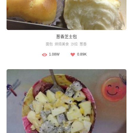
葱香芝士包
面包
烘焙美食
沙拉
葱香
1.08W
0.89K