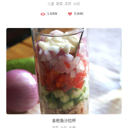
儿童
蔬菜
凉拌
沙拉
1.64W
0.84K
金枪鱼沙拉杯