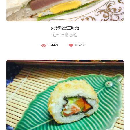
火腿鸡蛋三明治
吐司
早餐
沙拉
1.99W
0.74K