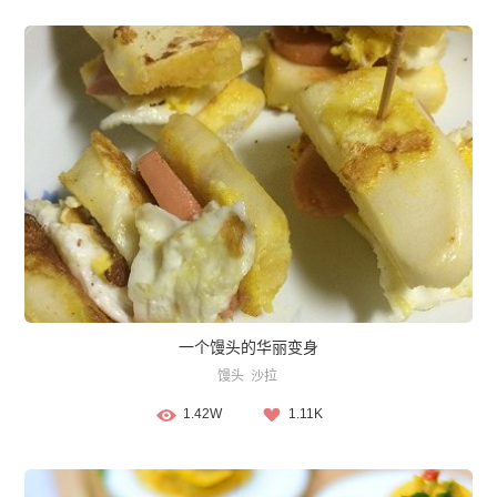
一个馒头的华丽变身
馒头
沙拉
1.42W
1.11K