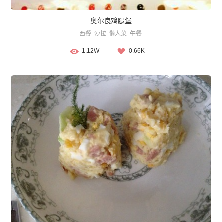
奥尔良鸡腿堡
西餐
沙拉
懒人菜
午餐
1.12W
0.66K