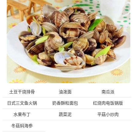
土豆干烧排骨
油泼面
南瓜派
日式三文鱼火锅
奶香酥粒面包
红烧肉电饭锅版
水果布丁
蔬菜泥
平菇小炒肉
冬菇焖海参