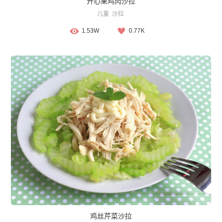
开心果鸡肉沙拉
儿童
沙拉
1.53W
0.77K
鸡丝芹菜沙拉