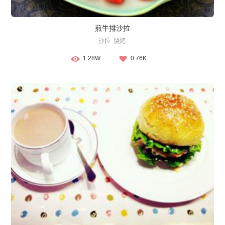
煎牛排沙拉
沙拉
烧烤
1.28W
0.76K