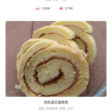
凉菜
沙拉
午餐
1.86W
0.76K
肉松戚风蛋糕卷
蛋糕
烘焙美食
果酱
沙拉