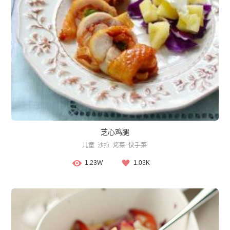
芝心鸡腿
儿童
沙拉
烤菜
快手菜
1.23W
1.03K