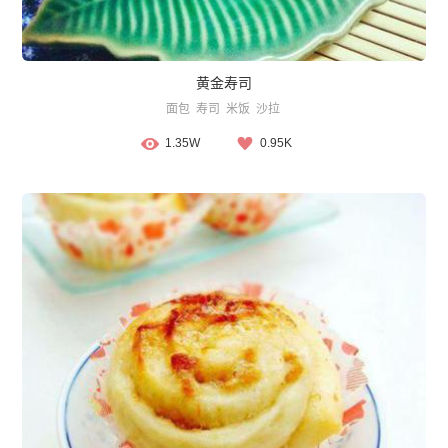
黄金寿司
面包
寿司
米饭
沙拉
1.35W
0.95K