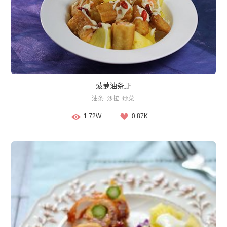
菠萝油条虾
油条
沙拉
炒菜
1.72W
0.87K