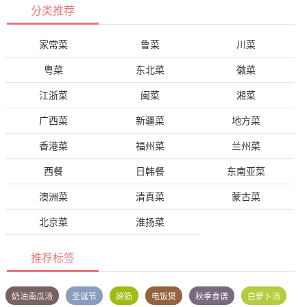
分类推荐
家常菜
鲁菜
川菜
粤菜
东北菜
徽菜
江浙菜
闽菜
湘菜
广西菜
新疆菜
地方菜
香港菜
福州菜
兰州菜
西餐
日韩餐
东南亚菜
澳洲菜
清真菜
蒙古菜
北京菜
淮扬菜
推荐标签
奶油南瓜汤
圣诞节
蹄筋
电饭煲
秋季食谱
白萝卜汤