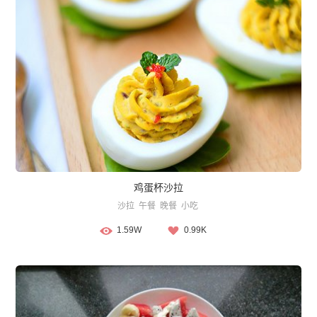
鸡蛋杯沙拉
沙拉
午餐
晚餐
小吃
1.59W
0.99K