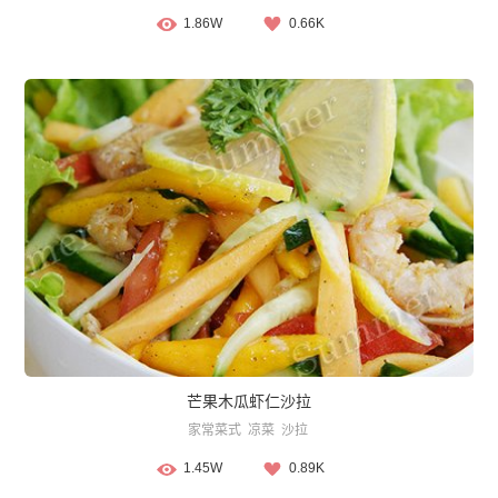
1.86W
0.66K
芒果木瓜虾仁沙拉
家常菜式
凉菜
沙拉
1.45W
0.89K