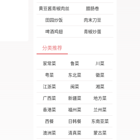
黄豆酱青椒肉丝
腊肠卷
田园炒饭
肉末刀豆
啤酒鸡翅
青椒炒蛋
分类推荐
家常菜
鲁菜
川菜
粤菜
东北菜
徽菜
江浙菜
闽菜
湘菜
广西菜
新疆菜
地方菜
香港菜
福州菜
兰州菜
西餐
日韩餐
东南亚菜
澳洲菜
清真菜
蒙古菜