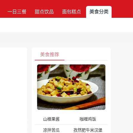
一日三餐
甜点饮品
面包糕点
美食分类
美食推荐
山楂果酱
咖喱鸡饭
凉拌苦瓜
孜然肥牛米汉堡