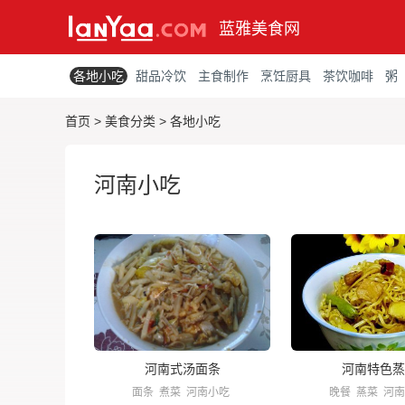
蓝雅美食网
各地小吃
甜品冷饮
主食制作
烹饪厨具
茶饮咖啡
粥
首页
>
美食分类
>
各地小吃
河南小吃
河南式汤面条
河南特色蒸
面条
煮菜
河南小吃
晚餐
蒸菜
河南