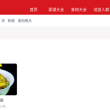
首页
菜谱大全
食材大全
适宜人群
汤
粉面
面包糕点
面
小吃