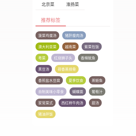
北京菜
淮扬菜
推荐标签
菠菜鸡蛋汤
猪肝瘦肉汤
澳大利亚菜
越南菜
紫菜包饭
粤菜
红烧狮子头
香辣鱿鱼
黑豆汤
荷香蒸排骨
香煎盐水豆腐
夏季饮食
蒸鲢鱼
自制美味小零食
蝴蝶面
葡萄汁
家常菜式
西红柿牛肉汤
甜汤
猪油拌饭