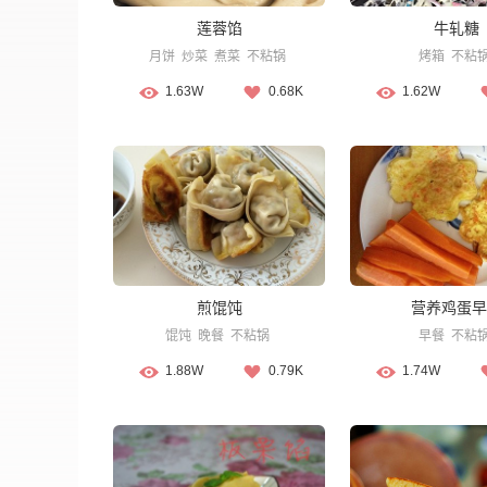
莲蓉馅
牛轧糖
月饼
炒菜
煮菜
不粘锅
烤箱
不粘
1.63W
0.68K
1.62W
煎馄饨
营养鸡蛋早
馄饨
晚餐
不粘锅
早餐
不粘
1.88W
0.79K
1.74W