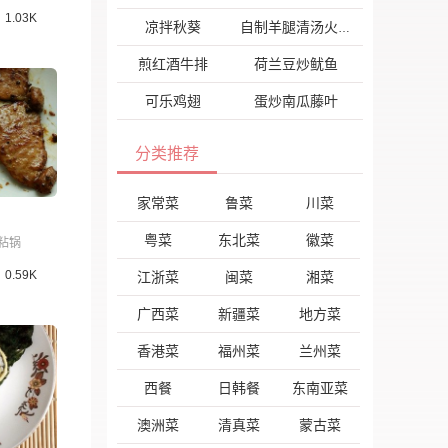
1.03K
凉拌秋葵
自制羊腿清汤火锅
煎红酒牛排
荷兰豆炒鱿鱼
可乐鸡翅
蛋炒南瓜藤叶
分类推荐
家常菜
鲁菜
川菜
粤菜
东北菜
徽菜
粘锅
0.59K
江浙菜
闽菜
湘菜
广西菜
新疆菜
地方菜
香港菜
福州菜
兰州菜
西餐
日韩餐
东南亚菜
澳洲菜
清真菜
蒙古菜