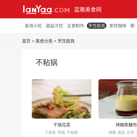
蓝雅美食网
各地小吃
甜品冷饮
主食制作
烹饪厨具
茶饮咖啡
粥
首页
>
美食分类
>
烹饪厨具
不粘锅
干锅花菜
烤箱焦糖布
下饭菜
铁锅
不粘锅
烤箱
甜品
奶茶