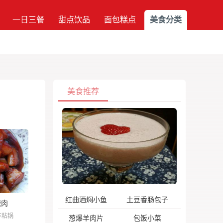
一日三餐
甜点饮品
面包糕点
美食分类
美食推荐
红曲酒焖小鱼
土豆香肠包子
烧肉
不粘锅
葱爆羊肉片
包饭小菜