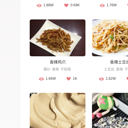
1.88W
0.69K
1.76W
香辣鸡爪
香辣土豆
爆炒
香辣
不粘锅
土豆丝
香辣
不
1.66W
1K
1.62W