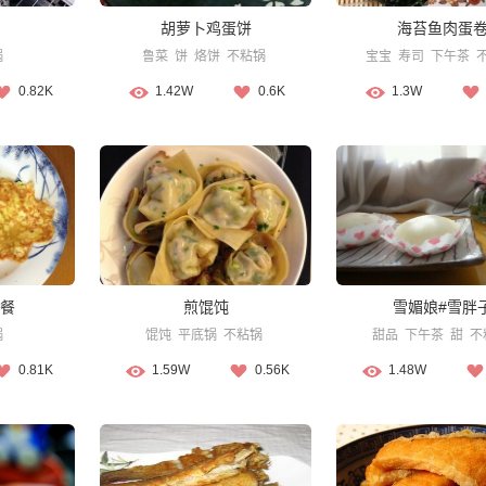
胡萝卜鸡蛋饼
海苔鱼肉蛋
锅
鲁菜
饼
烙饼
不粘锅
宝宝
寿司
下午茶
0.82K
1.42W
0.6K
1.3W
餐
煎馄饨
雪媚娘#雪胖
锅
馄饨
平底锅
不粘锅
甜品
下午茶
甜
不
0.81K
1.59W
0.56K
1.48W