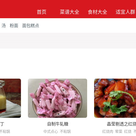
首页
菜谱大全
食材大全
适宜人群
汤
粉面
面包糕点
丁
自制牛轧糖
晶莹剔透之红
不粘锅
中式点心
不粘锅
红烧肉
荤菜
红烧