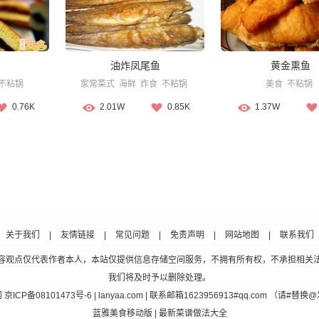
油炸凤尾鱼
黄金熏鱼
不粘锅
家常菜式
海鲜
炸食
不粘锅
美食
不粘锅
0.76K
2.01W
0.85K
1.37W
关于我们
|
友情链接
|
常见问题
|
免责声明
|
网站地图
|
联系我们
容观点仅代表作者本人，本站仅提供信息存储空间服务，不拥有所有权，不承担相关
我们将及时予以删除处理。
网
京ICP备08101473号-6
| lanyaa.com | 联系邮箱1623956913#qq.com （请#
蓝雅美食移动版
| 最新菜谱做法大全