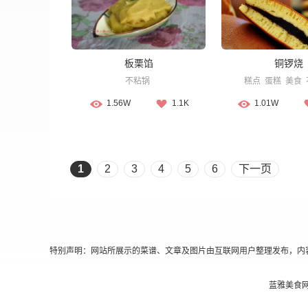
板栗馅
铜锣烧
不粘锅
糕点
蛋糕
美食
1.56W
1.1K
1.01W
1
2
3
4
5
6
下一页
特别声明：网站所展示的菜谱、文章及图片由互联网用户整理发布，内
蓝雅美食