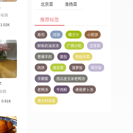
北京菜
淮扬菜
卷
不粘锅
推荐标签
1.02K
寿司
月饼
椰子汁
小煎饼
鲜鱼奶油浓汤
广西小吃
豆芽菜
葱爆羊肉
面包
西班牙菜
肉饼
南京菜
菠萝饭
煲仔饭
手擀面
西瓜皮玉米老鸭汤
子
老鸭汤
牛肉粉
棒骨萝卜汤
粘锅
澳大利亚菜
0.91K