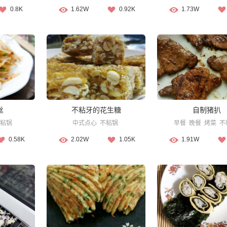
0.8K
1.62W
0.92K
1.73W
丝
不粘牙的花生糖
自制猪扒
粘锅
中式点心
不粘锅
早餐
晚餐
烤菜
不
0.58K
2.02W
1.05K
1.91W