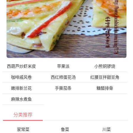
西葫芦炒虾米皮
苹果派
小熊铜锣烧
咖啡戚风卷
西红柿蛋花汤
红腰豆拌甜豆角
嫩排新兰花
手撕茄条
糖醋排骨
麻辣水煮鱼
分类推荐
家常菜
鲁菜
川菜