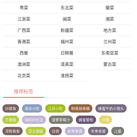
粤菜
东北菜
徽菜
江浙菜
闽菜
湘菜
广西菜
新疆菜
地方菜
香港菜
福州菜
兰州菜
西餐
日韩餐
东南亚菜
澳洲菜
清真菜
蒙古菜
北京菜
淮扬菜
推荐标签
炒鱿鱼
南京小吃
江苏小吃
粉蒸排骨偶
蜂蜜牛奶小馒头
方便面
瑶柱的吃法
菠萝草莓汁
蜂蜜葡萄
沙锅
凉粉鱼鱼
芝士焗饭
白领
秋季食谱
冬季食谱
儿童