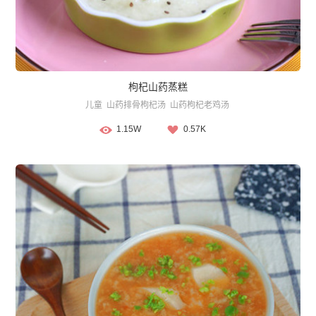
枸杞山药蒸糕
儿童
山药排骨枸杞汤
山药枸杞老鸡汤
1.15W
0.57K