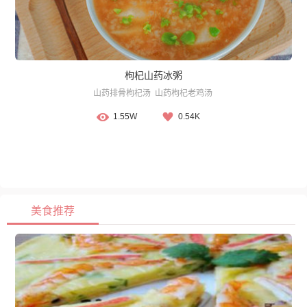
枸杞山药冰粥
山药排骨枸杞汤
山药枸杞老鸡汤
1.55W
0.54K
美食推荐