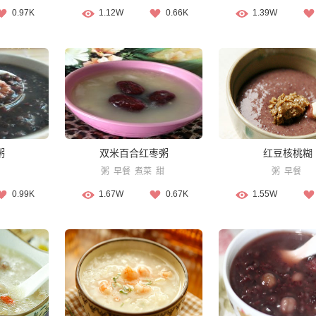
0.97K
1.12W
0.66K
1.39W
粥
双米百合红枣粥
红豆核桃糊
粥
早餐
煮菜
甜
粥
早餐
0.99K
1.67W
0.67K
1.55W