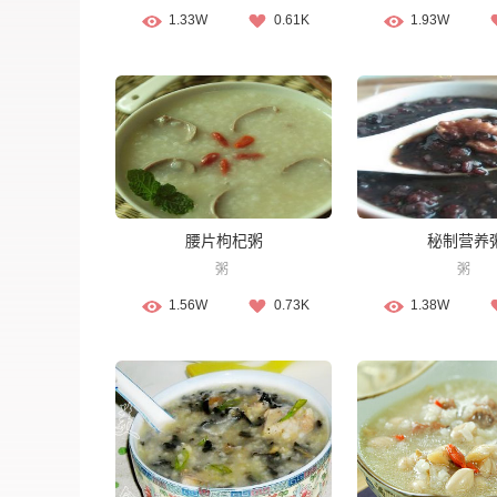
1.33W
0.61K
1.93W
腰片枸杞粥
秘制营养
粥
粥
1.56W
0.73K
1.38W