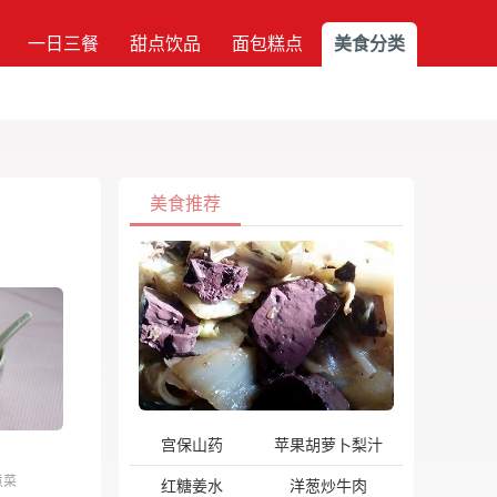
一日三餐
甜点饮品
面包糕点
美食分类
美食推荐
宫保山药
苹果胡萝卜梨汁
煮菜
红糖姜水
洋葱炒牛肉