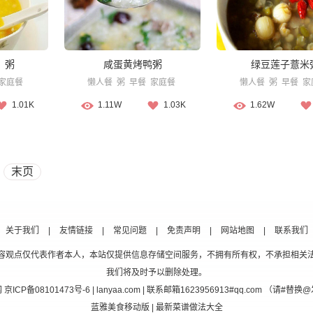
）粥
咸蛋黄烤鸭粥
绿豆莲子薏米
家庭餐
懒人餐
粥
早餐
家庭餐
懒人餐
粥
早餐
家
1.01K
1.11W
1.03K
1.62W
末页
关于我们
|
友情链接
|
常见问题
|
免责声明
|
网站地图
|
联系我们
容观点仅代表作者本人，本站仅提供信息存储空间服务，不拥有所有权，不承担相关
我们将及时予以删除处理。
网
京ICP备08101473号-6
| lanyaa.com | 联系邮箱1623956913#qq.com （请#
蓝雅美食移动版
| 最新菜谱做法大全