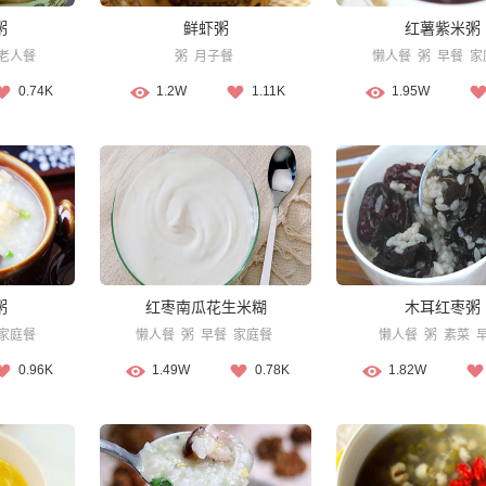
粥
鲜虾粥
红薯紫米粥
老人餐
粥
月子餐
懒人餐
粥
早餐
家
0.74K
1.2W
1.11K
1.95W
粥
红枣南瓜花生米糊
木耳红枣粥
家庭餐
懒人餐
粥
早餐
家庭餐
懒人餐
粥
素菜
0.96K
1.49W
0.78K
1.82W