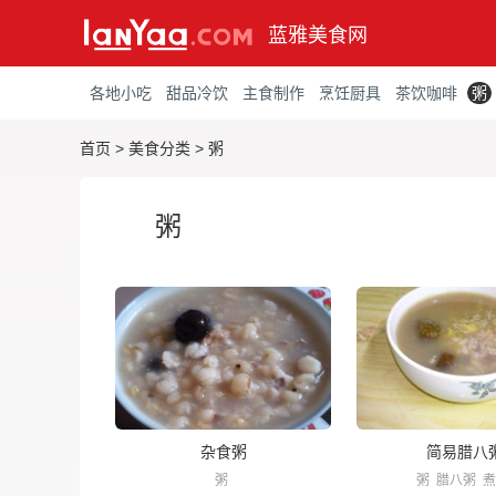
蓝雅美食网
各地小吃
甜品冷饮
主食制作
烹饪厨具
茶饮咖啡
粥
首页
>
美食分类
>
粥
粥
杂食粥
简易腊八
粥
粥
腊八粥
煮