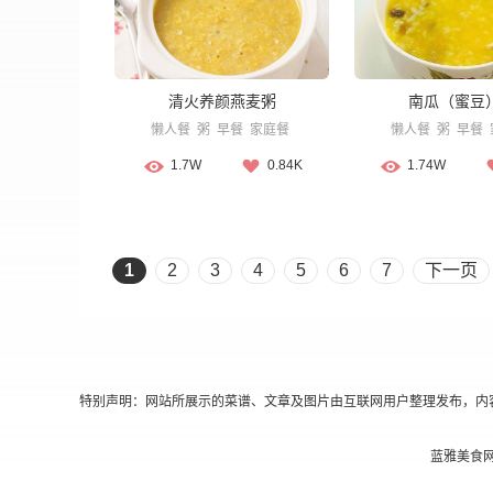
清火养颜燕麦粥
南瓜（蜜豆
懒人餐
粥
早餐
家庭餐
懒人餐
粥
早餐
1.7W
0.84K
1.74W
1
2
3
4
5
6
7
下一页
特别声明：网站所展示的菜谱、文章及图片由互联网用户整理发布，内
蓝雅美食