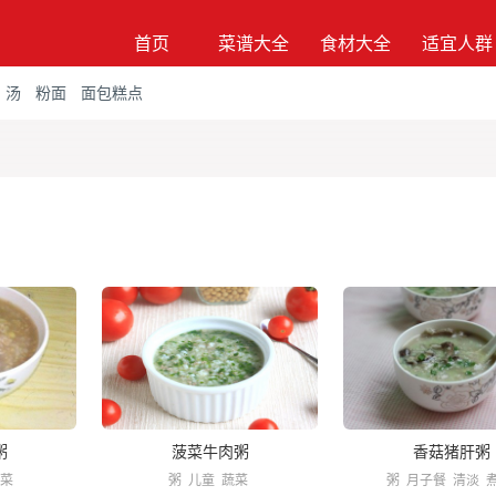
首页
菜谱大全
食材大全
适宜人群
汤
粉面
面包糕点
粥
菠菜牛肉粥
香菇猪肝粥
菜
粥
儿童
蔬菜
粥
月子餐
清淡