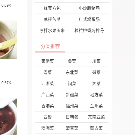
0.69K
红豆方包
小炒腊猪肠
凉拌苦瓜
广式鸡蛋肠
凉拌水果玉米
粒粒橙香焖排骨
分类推荐
家常菜
鲁菜
川菜
粤菜
东北菜
徽菜
0.67K
江浙菜
闽菜
湘菜
广西菜
新疆菜
地方菜
香港菜
福州菜
兰州菜
西餐
日韩餐
东南亚菜
澳洲菜
清真菜
蒙古菜