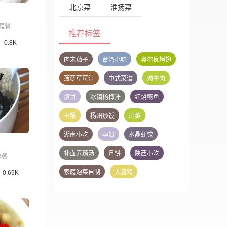
北京菜
淮扬菜
庭餐
推荐标签
0.8K
肉末茄子
台湾小吃
奥尔良烤翅
菠萝草莓汁
中式菜谱
炖牛肉
烙饼
冰镇杨梅汁
红烧鳜鱼
干锅
扬州炒饭
川菜
湖南小吃
孕妇
水晶虾饺
补血养颜汤
月饼
陕西小吃
早餐
家庭泡菜自制
大盘鸡
0.69K