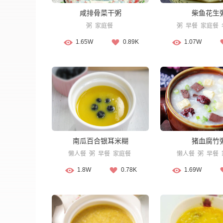
咸排骨菜干粥
柴鱼花生
粥
家庭餐
粥
早餐
家庭餐
1.65W
0.89K
1.07W
南瓜百合银耳米糊
猪血腐竹
懒人餐
粥
早餐
家庭餐
懒人餐
粥
早餐
1.8W
0.78K
1.69W