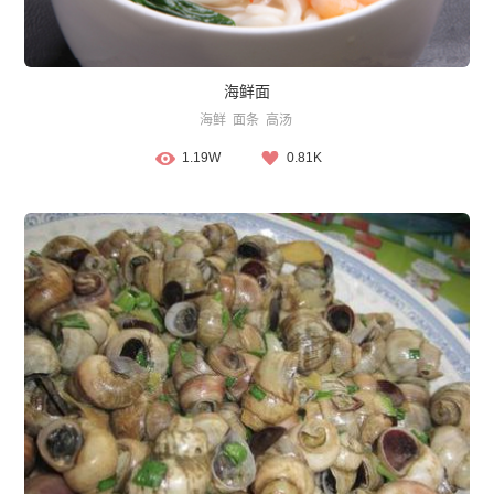
海鲜面
海鲜
面条
高汤
1.19W
0.81K