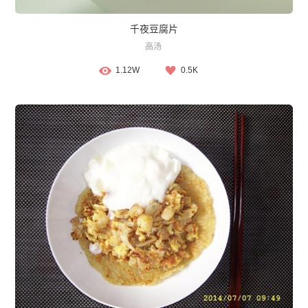
千夜豆腐片
高汤
1.12W
0.5K