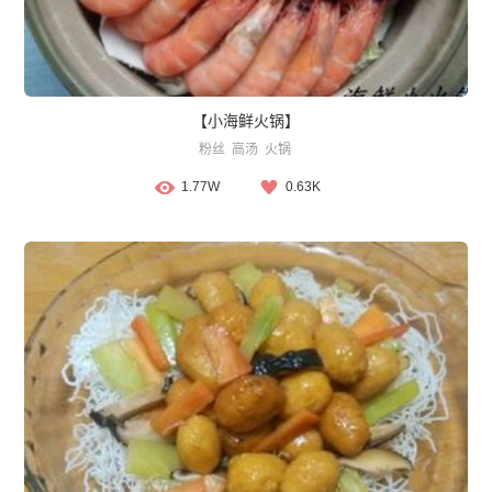
【小海鲜火锅】
粉丝
高汤
火锅
1.77W
0.63K