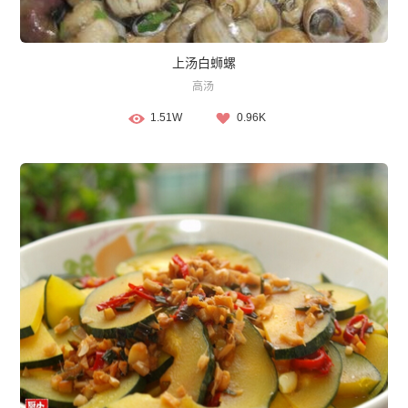
上汤白蛳螺
高汤
1.51W
0.96K