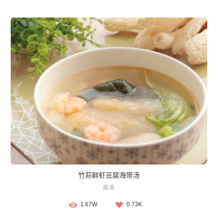
竹荪鲜虾豆腐海带汤
高汤
1.67W
0.73K