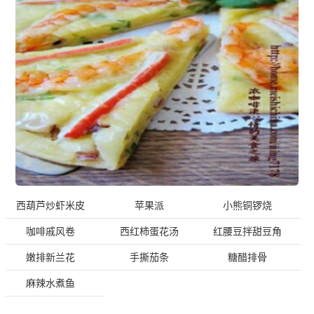
西葫芦炒虾米皮
苹果派
小熊铜锣烧
咖啡戚风卷
西红柿蛋花汤
红腰豆拌甜豆角
嫩排新兰花
手撕茄条
糖醋排骨
麻辣水煮鱼