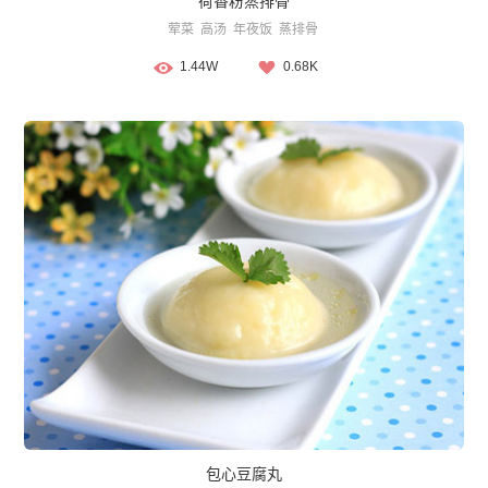
荷香粉蒸排骨
荤菜
高汤
年夜饭
蒸排骨
1.44W
0.68K
包心豆腐丸