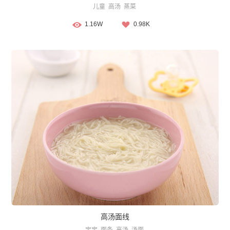
儿童
高汤
蒸菜
1.16W
0.98K
高汤面线
宝宝
面条
高汤
汤面