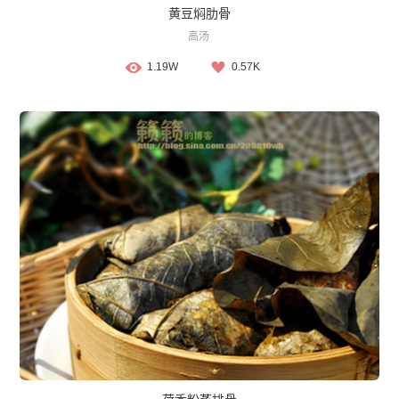
黄豆焖肋骨
高汤
1.19W
0.57K