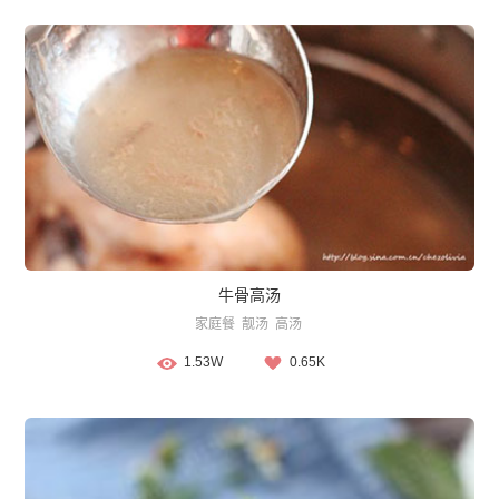
牛骨高汤
家庭餐
靓汤
高汤
1.53W
0.65K