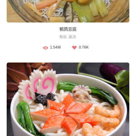
鹌鹑豆腐
粉丝
高汤
1.54W
0.76K