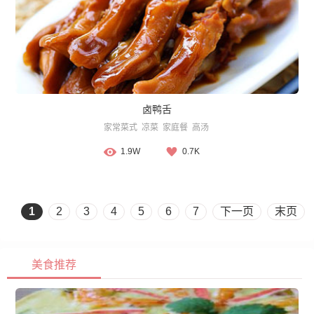
卤鸭舌
家常菜式
凉菜
家庭餐
高汤
1.9W
0.7K
1
2
3
4
5
6
7
下一页
末页
美食推荐