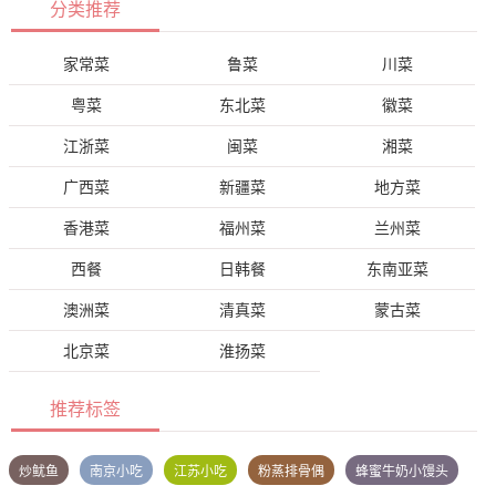
分类推荐
家常菜
鲁菜
川菜
粤菜
东北菜
徽菜
江浙菜
闽菜
湘菜
广西菜
新疆菜
地方菜
香港菜
福州菜
兰州菜
西餐
日韩餐
东南亚菜
澳洲菜
清真菜
蒙古菜
北京菜
淮扬菜
推荐标签
炒鱿鱼
南京小吃
江苏小吃
粉蒸排骨偶
蜂蜜牛奶小馒头