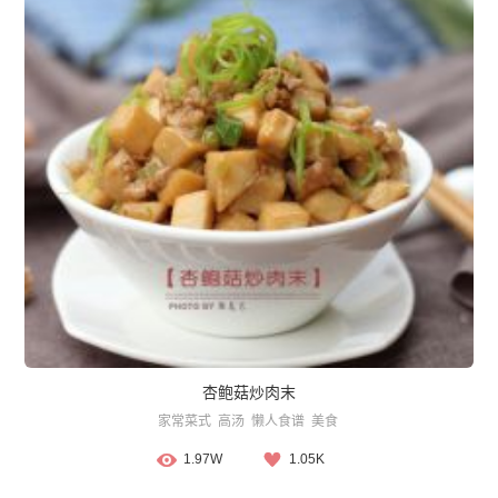
杏鲍菇炒肉末
家常菜式
高汤
懒人食谱
美食
1.97W
1.05K