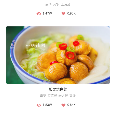
高汤
蒸锅
上海菜
1.47W
0.95K
板栗烧白菜
素菜
家庭餐
老人餐
高汤
1.83W
0.64K