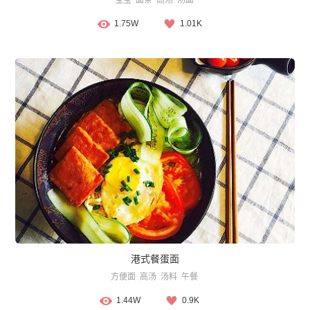
1.75W
1.01K
港式餐蛋面
方便面
高汤
汤料
午餐
1.44W
0.9K