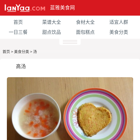
蓝雅美食网
首页
菜谱大全
食材大全
适宜人群
一日三餐
甜点饮品
面包糕点
美食分类
首页
>
美食分类
>
汤
高汤