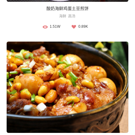
酸奶海鲜鸡蛋土豆煎饼
海鲜
高汤
1.51W
0.89K