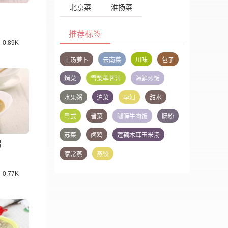
北京菜
淮扬菜
推荐标签
0.89K
上汤萝卜
云南菜
川味
包子
烤菜
雪梨荸荠汁
海鲜炒饭
水果粥
沪菜
孕妇
甜水
粤式
晋菜
咖喱牛肉饭
肠粉
苏菜
卤鸡
莲藕木耳玉米汤
粥
家常蒸
蒸饺
0.77K