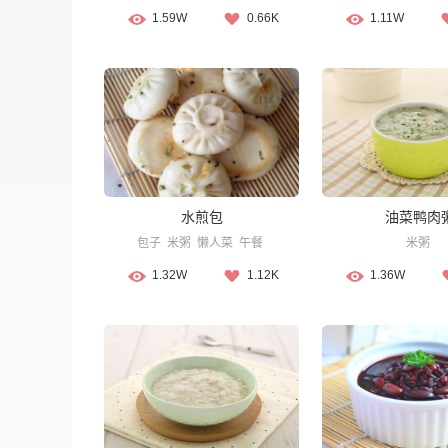
1.59W
0.66K
1.11W
水煎包
油菜鸭肉
包子
米粥
懒人菜
午餐
米粥
1.32W
1.12K
1.36W