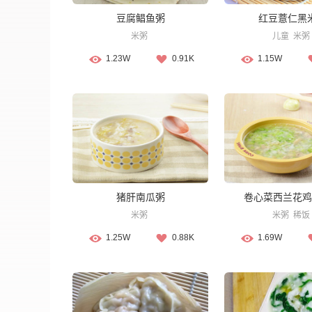
豆腐鲳鱼粥
红豆薏仁黑
米粥
儿童
米粥
1.23W
0.91K
1.15W
猪肝南瓜粥
卷心菜西兰花鸡
米粥
米粥
稀饭
1.25W
0.88K
1.69W