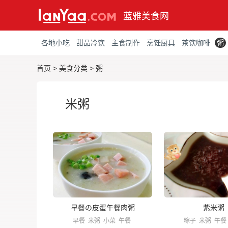
蓝雅美食网
各地小吃
甜品冷饮
主食制作
烹饪厨具
茶饮咖啡
粥
首页
>
美食分类
>
粥
米粥
早餐の皮蛋午餐肉粥
紫米粥
早餐
米粥
小菜
午餐
粽子
米粥
午餐