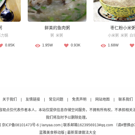
粥
鲜美的鱼肉粥
枣仁粉小米
压力锅
粥
米粥
小米粥
米粥
白
0.85K
1.95W
0.93K
1.68W
关于我们
|
友情链接
|
常见问题
|
免责声明
|
网站地图
|
联系我们
容观点仅代表作者本人，本站仅提供信息存储空间服务，不拥有所有权，不承担相关
我们将及时予以删除处理。
网
京ICP备08101473号-6
| lanyaa.com | 联系邮箱1623956913#qq.com （请#
蓝雅美食移动版
| 最新菜谱做法大全