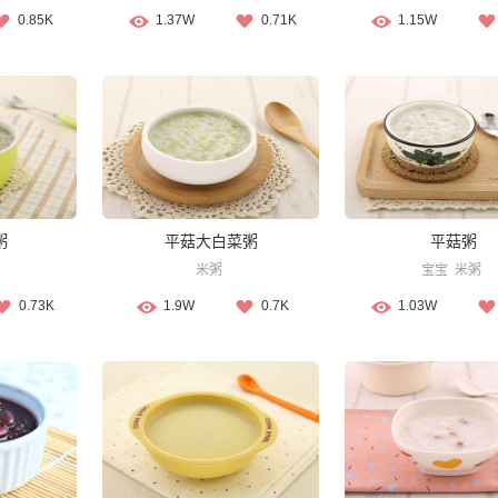
0.85K
1.37W
0.71K
1.15W
粥
平菇大白菜粥
平菇粥
米粥
宝宝
米粥
0.73K
1.9W
0.7K
1.03W