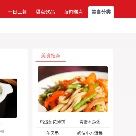
一日三餐
甜点饮品
面包糕点
美食分类
美食推荐
鸡蛋葱花薄饼
青蟹木瓜粥
粥
晚餐
羊肉串
奶油小方蛋糕