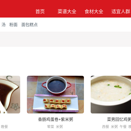
首页
菜谱大全
食材大全
适宜人群
汤
粉面
面包糕点
香肠鸡蛋卷+紫米粥
菜男回忆鸡
晚餐
荤菜
米粥
西餐
米粥
午餐