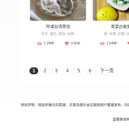
所谓台湾蒸饺
青菜白鱼
饺子
面包
蒸饺
米粥
粥
米粥
砂锅
1.28W
0.91K
1.64W
1
2
3
4
5
6
下一页
特别声明：网站所展示的菜谱、文章及图片由互联网用户整理发布，内
蓝雅美食