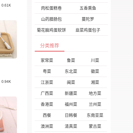
0.61K
肉松蛋糕卷
五香熏鱼
山药腊肠包
蔓陀罗
菊花脑鸡蛋软饼
韭菜鸡蛋包子
分类推荐
家常菜
鲁菜
川菜
粤菜
东北菜
徽菜
0.94K
江浙菜
闽菜
湘菜
广西菜
新疆菜
地方菜
香港菜
福州菜
兰州菜
西餐
日韩餐
东南亚菜
澳洲菜
清真菜
蒙古菜