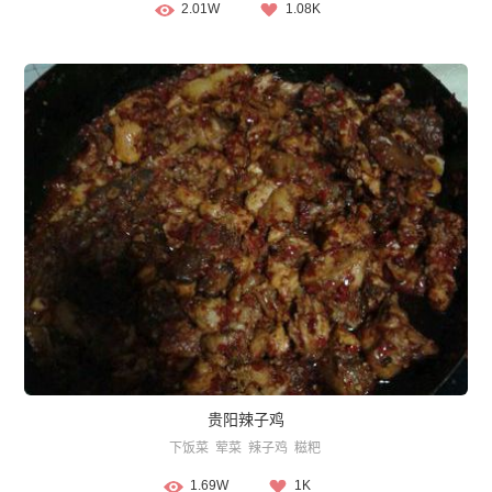
2.01W
1.08K
贵阳辣子鸡
下饭菜
荤菜
辣子鸡
糍粑
1.69W
1K