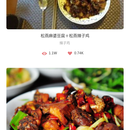
松燕麻婆豆腐＋松燕辣子鸡
辣子鸡
1.1W
0.74K