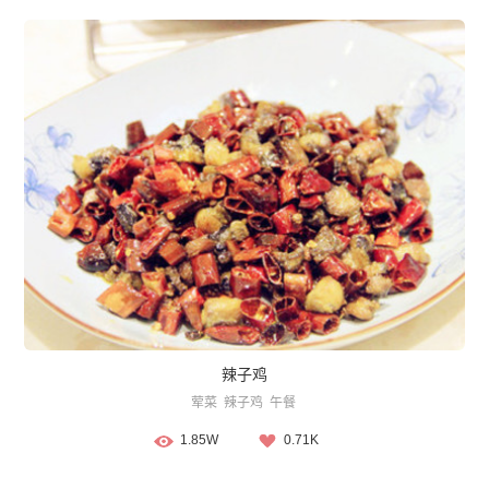
辣子鸡
荤菜
辣子鸡
午餐
1.85W
0.71K