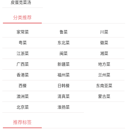
皮蛋苋菜汤
分类推荐
家常菜
鲁菜
川菜
粤菜
东北菜
徽菜
江浙菜
闽菜
湘菜
广西菜
新疆菜
地方菜
香港菜
福州菜
兰州菜
西餐
日韩餐
东南亚菜
澳洲菜
清真菜
蒙古菜
北京菜
淮扬菜
推荐标签