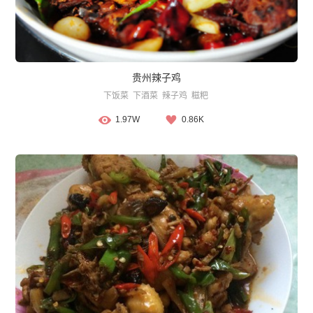
贵州辣子鸡
下饭菜
下酒菜
辣子鸡
糍粑
1.97W
0.86K