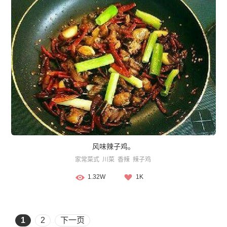
风味辣子鸡。
家常菜式
川菜
香辣
辣子鸡
1.32W
1K
1
2
下一页