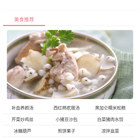
美食推荐
补血养颜汤
西红柿疙瘩汤
黑加仑糯米松糕
芹菜炒鸡丝
小猪豆沙包
白菜猪肉水饺
冰糖葫芦
煎饼果子
凉拌韭菜