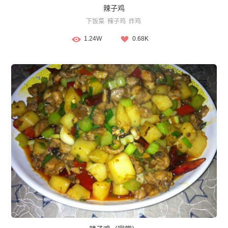
辣子鸡
下饭菜
辣子鸡
炸鸡
1.24W
0.68K