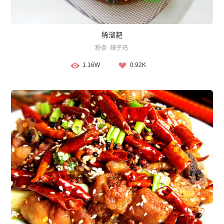
稀溜耙
粉条
辣子鸡
1.16W
0.92K