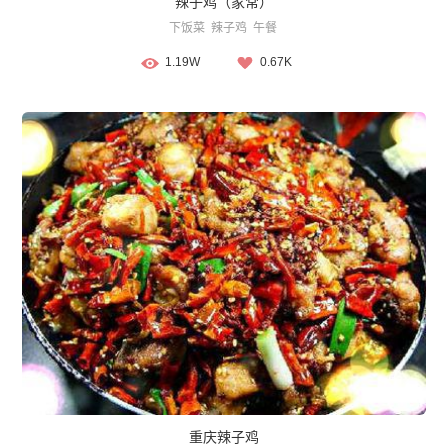
辣子鸡（家常）
下饭菜
辣子鸡
午餐
1.19W
0.67K
重庆辣子鸡