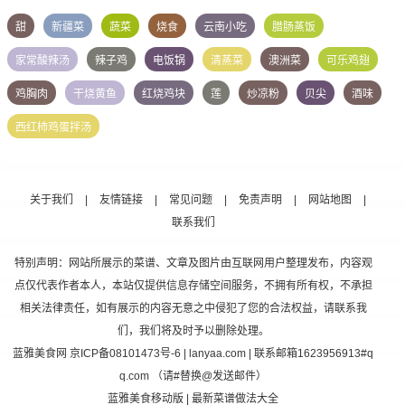
甜
新疆菜
蔬菜
烧食
云南小吃
腊肠蒸饭
家常酸辣汤
辣子鸡
电饭锅
清蒸菜
澳洲菜
可乐鸡翅
鸡胸肉
干烧黄鱼
红烧鸡块
莲
炒凉粉
贝尖
酒味
西红柿鸡蛋拌汤
关于我们
|
友情链接
|
常见问题
|
免责声明
|
网站地图
|
联系我们
特别声明：网站所展示的菜谱、文章及图片由互联网用户整理发布，内容观
点仅代表作者本人，本站仅提供信息存储空间服务，不拥有所有权，不承担
相关法律责任，如有展示的内容无意之中侵犯了您的合法权益，请联系我
们，我们将及时予以删除处理。
蓝雅美食网
京ICP备08101473号-6
| lanyaa.com | 联系邮箱1623956913#q
q.com （请#替换@发送邮件）
蓝雅美食移动版
| 最新菜谱做法大全