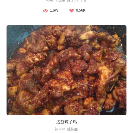
川菜
下饭菜
辣子鸡
午餐
1.6W
0.56K
沾益辣子鸡
辣子鸡
辣椒面