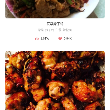
家常辣子鸡
荤菜
辣子鸡
午餐
辣椒面
1.61W
0.94K