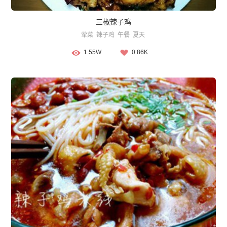
三椒辣子鸡
荤菜
辣子鸡
午餐
夏天
1.55W
0.86K