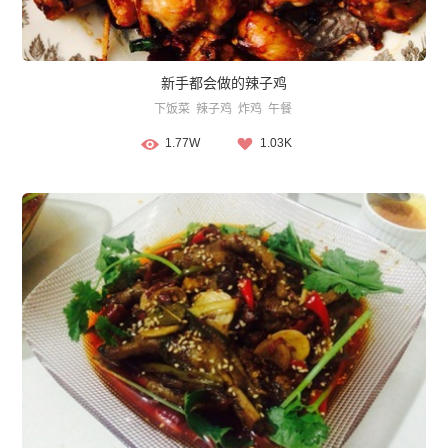
新手都会做的辣子鸡
下饭菜
辣子鸡
炸鸡
午餐
1.77W
1.03K