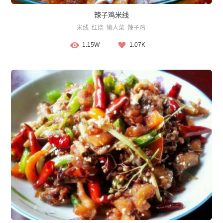
辣子鸡米线
米线
红烧
懒人菜
辣子鸡
1.15W
1.07K