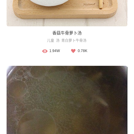
香菇牛骨萝卜汤
儿童
汤
青白萝卜牛骨汤
1.94W
0.78K