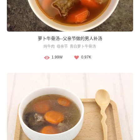
萝卜牛骨汤--父亲节做的男人补汤
炖牛肉
母亲节
青白萝卜牛骨汤
1.99W
0.97K