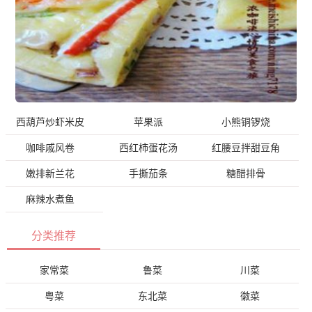
西葫芦炒虾米皮
苹果派
小熊铜锣烧
咖啡戚风卷
西红柿蛋花汤
红腰豆拌甜豆角
嫩排新兰花
手撕茄条
糖醋排骨
麻辣水煮鱼
分类推荐
家常菜
鲁菜
川菜
粤菜
东北菜
徽菜