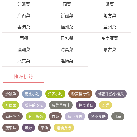
江浙菜
闽菜
湘菜
广西菜
新疆菜
地方菜
香港菜
福州菜
兰州菜
西餐
日韩餐
东南亚菜
澳洲菜
清真菜
蒙古菜
北京菜
淮扬菜
推荐标签
炒鱿鱼
南京小吃
江苏小吃
粉蒸排骨偶
蜂蜜牛奶小馒头
方便面
瑶柱的吃法
菠萝草莓汁
蜂蜜葡萄
沙锅
凉粉鱼鱼
芝士焗饭
白领
秋季食谱
冬季食谱
儿童
蔬果味
煸炒
菜汤
猪油拌饭