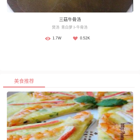
三菇牛骨汤
煲汤
青白萝卜牛骨汤
1.7W
0.52K
美食推荐