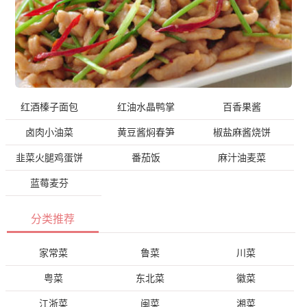
红酒榛子面包
红油水晶鸭掌
百香果酱
卤肉小油菜
黄豆酱焖春笋
椒盐麻酱烧饼
韭菜火腿鸡蛋饼
番茄饭
麻汁油麦菜
蓝莓麦芬
分类推荐
家常菜
鲁菜
川菜
粤菜
东北菜
徽菜
江浙菜
闽菜
湘菜