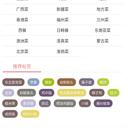
广西菜
新疆菜
地方菜
香港菜
福州菜
兰州菜
西餐
日韩餐
东南亚菜
澳洲菜
清真菜
蒙古菜
北京菜
淮扬菜
推荐标签
东北家常菜
早餐
慕斯
自制街头
臊子面
烤鸡
主食
剁椒鱼头
鸡中翅
冬瓜薏米老鸭汤
辣子鸡
饺子
糙米粥
麦芽糖
西式
照烧鸡腿饭
川味
爆炒鱿鱼
卤肉饭
杭州小吃