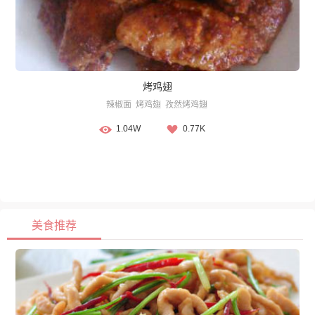
烤鸡翅
辣椒面
烤鸡翅
孜然烤鸡翅
1.04W
0.77K
美食推荐