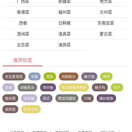
广西菜
新疆菜
地方菜
香港菜
福州菜
兰州菜
西餐
日韩餐
东南亚菜
澳洲菜
清真菜
蒙古菜
北京菜
淮扬菜
推荐标签
东北家常菜
早餐
慕斯
自制街头
臊子面
烤鸡
主食
剁椒鱼头
鸡中翅
冬瓜薏米老鸭汤
辣子鸡
饺子
糙米粥
麦芽糖
西式
照烧鸡腿饭
川味
爆炒鱿鱼
卤肉饭
杭州小吃