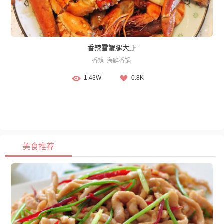
香辣雪蟹腿大虾
香辣
海鲜香锅
1.43W
0.8K
美食推荐