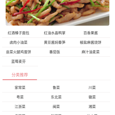
红酒榛子面包
红油水晶鸭掌
百香果酱
卤肉小油菜
黄豆酱焖春笋
椒盐麻酱烧饼
韭菜火腿鸡蛋饼
番茄饭
麻汁油麦菜
蓝莓麦芬
分类推荐
家常菜
鲁菜
川菜
粤菜
东北菜
徽菜
江浙菜
闽菜
湘菜