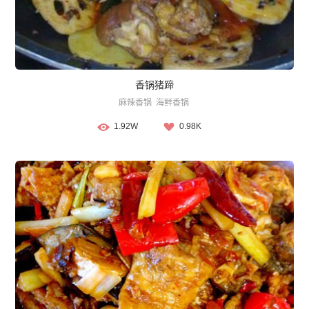
香锅猪蹄
麻辣香锅
海鲜香锅
1.92W
0.98K