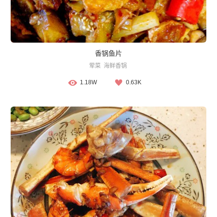
香锅鱼片
荤菜
海鲜香锅
1.18W
0.63K