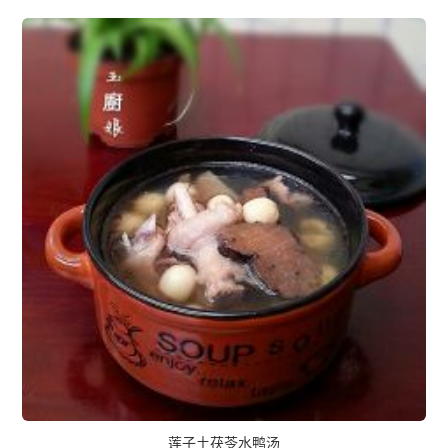
莲子土茯苓水鸭汤