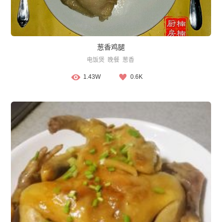
葱香鸡腿
电饭煲
晚餐
葱香
1.43W
0.6K