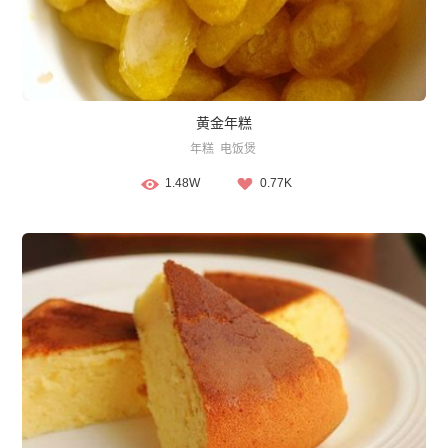
黄金年糕
年糕
电饭煲
1.48W
0.77K