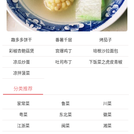
趣多多饼干
番薯千层
烤茄子
彩椒杏鲍菇煲
宫爆鸡丁
培根沙拉面包
凉瓜炒蛋
吐司布丁
下饭菜之虎皮青椒
凉拌菠菜
分类推荐
家常菜
鲁菜
川菜
粤菜
东北菜
徽菜
江浙菜
闽菜
湘菜