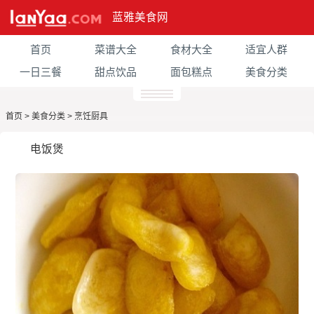
蓝雅美食网
首页
菜谱大全
食材大全
适宜人群
一日三餐
甜点饮品
面包糕点
美食分类
首页
>
美食分类
>
烹饪厨具
电饭煲