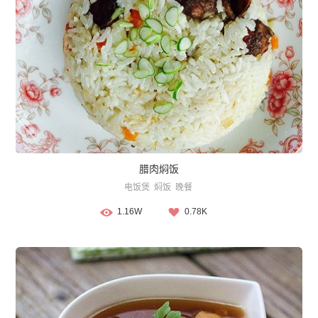
腊肉焖饭
电饭煲
焖饭
晚餐
1.16W
0.78K