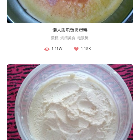
懒人版电饭煲蛋糕
蛋糕
烘焙美食
电饭煲
1.11W
1.15K