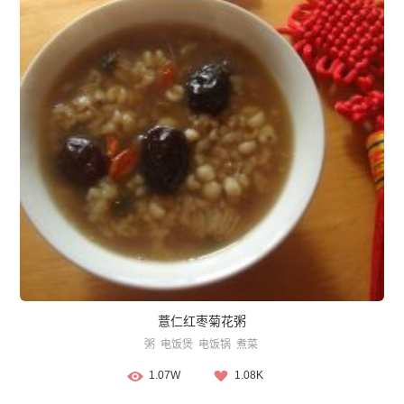
薏仁红枣菊花粥
粥
电饭煲
电饭锅
煮菜
1.07W
1.08K