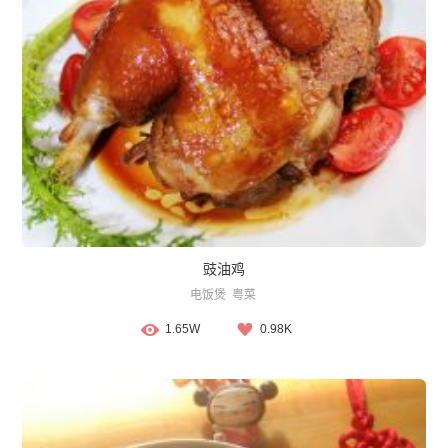
豉油鸡
电饭煲
粤菜
1.65W
0.98K