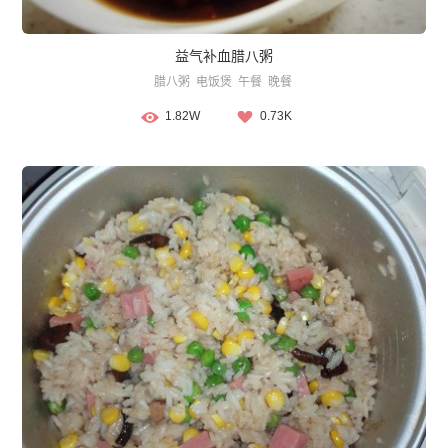
益气补血腊八粥
腊八粥
电饭煲
午餐
晚餐
1.82W
0.73K