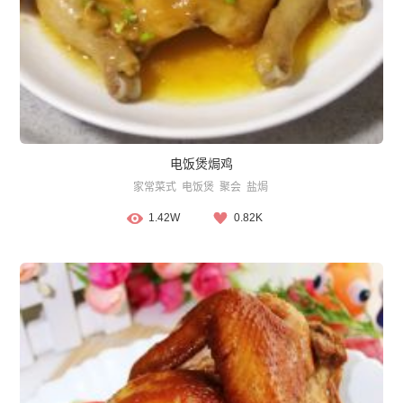
电饭煲焗鸡
家常菜式
电饭煲
聚会
盐焗
1.42W
0.82K