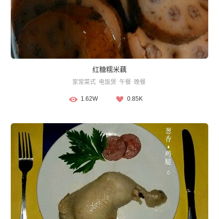
红糖糯米藕
家常菜式
电饭煲
午餐
晚餐
1.62W
0.85K