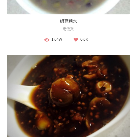
绿豆糖水
电饭煲
1.64W
0.6K