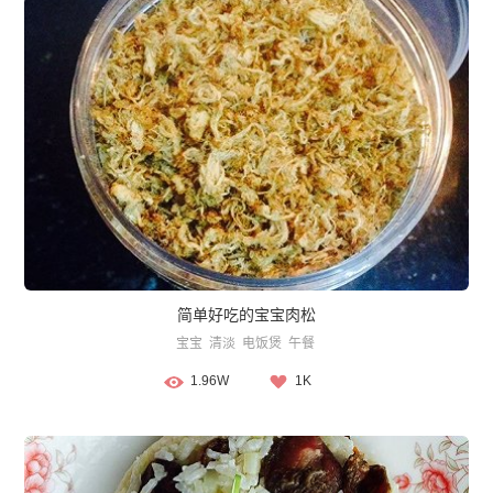
简单好吃的宝宝肉松
宝宝
清淡
电饭煲
午餐
1.96W
1K