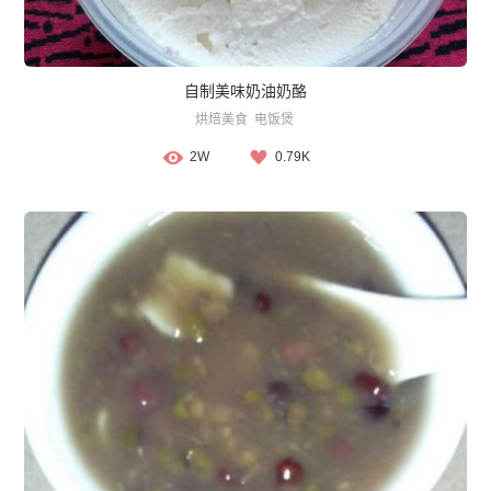
自制美味奶油奶酪
烘焙美食
电饭煲
2W
0.79K