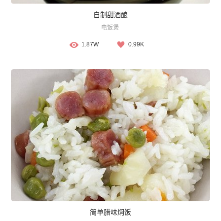
自制甜酒酿
电饭煲
1.87W
0.99K
简单腊味焖饭