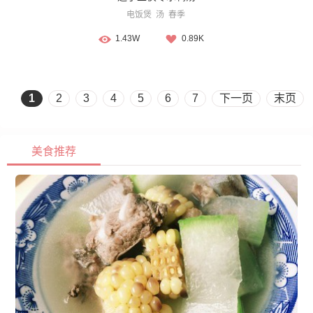
电饭煲
汤
春季
1.43W
0.89K
1
2
3
4
5
6
7
下一页
末页
美食推荐