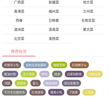
广西菜
新疆菜
地方菜
香港菜
福州菜
兰州菜
西餐
日韩餐
东南亚菜
澳洲菜
清真菜
蒙古菜
北京菜
淮扬菜
推荐标签
护国寺小吃
自制无添加酱料
糖醋里脊
红烧狮子头
酱油炒饭
芝士饭团
炖鸡
烧食
白菜炖粉条
内脂豆腐
汤圆
豆腐卷
婴儿
香菇炖鸡
南瓜疙瘩汤
干贝冬瓜瘦肉汤
红烧排骨
赣南小吃
下饭菜
土豆泥