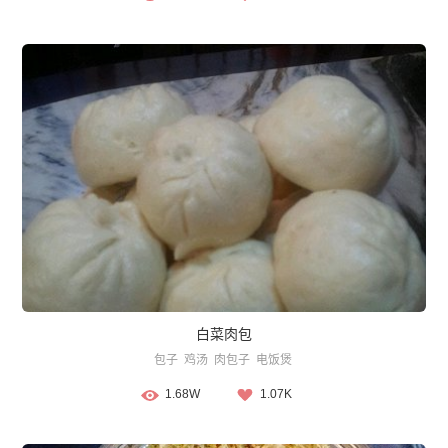
白菜肉包
包子
鸡汤
肉包子
电饭煲
1.68W
1.07K