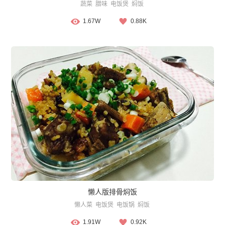
蔬菜
腊味
电饭煲
焖饭
1.67W
0.88K
懒人版排骨焖饭
懒人菜
电饭煲
电饭锅
焖饭
1.91W
0.92K