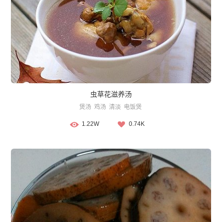
虫草花滋养汤
煲汤
鸡汤
清淡
电饭煲
1.22W
0.74K