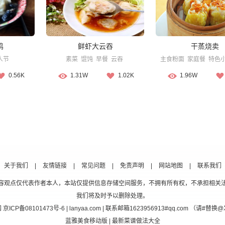
鸡
鲜虾大云吞
干蒸烧卖
人节
素菜
馄饨
早餐
云吞
主食粉面
家庭餐
特色
0.56K
1.31W
1.02K
1.96W
关于我们
|
友情链接
|
常见问题
|
免责声明
|
网站地图
|
联系我们
容观点仅代表作者本人，本站仅提供信息存储空间服务，不拥有所有权，不承担相关
我们将及时予以删除处理。
网
京ICP备08101473号-6
| lanyaa.com | 联系邮箱1623956913#qq.com （请#
蓝雅美食移动版
| 最新菜谱做法大全