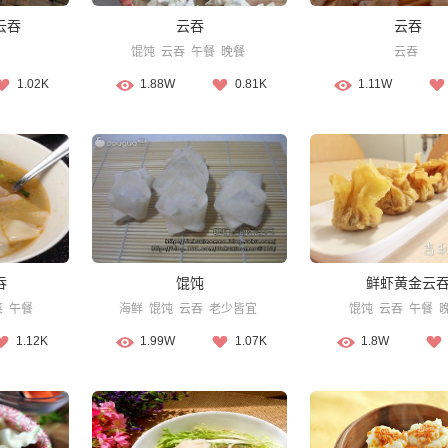
云吞
云吞
云吞
馄饨
云吞
午餐
晚餐
云吞
1.02K
1.88W
0.81K
1.11W
吞
馄饨
鲜虾黄金云
菜
午餐
海鲜
馄饨
云吞
老少皆宜
馄饨
云吞
午餐
1.12K
1.99W
1.07K
1.8W