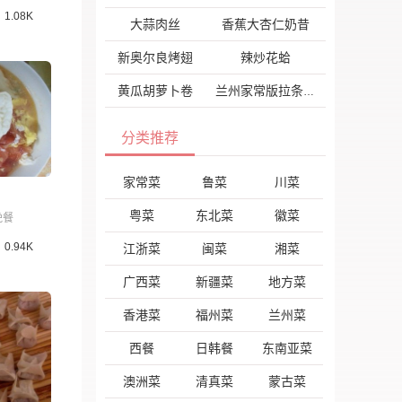
1.08K
大蒜肉丝
香蕉大杏仁奶昔
新奥尔良烤翅
辣炒花蛤
黄瓜胡萝卜卷
兰州家常版拉条子
分类推荐
家常菜
鲁菜
川菜
粤菜
东北菜
徽菜
晚餐
0.94K
江浙菜
闽菜
湘菜
广西菜
新疆菜
地方菜
香港菜
福州菜
兰州菜
西餐
日韩餐
东南亚菜
澳洲菜
清真菜
蒙古菜