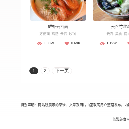
鲜虾云吞面
云吞竹丝
方便面
鸡汤
云吞
炒锅
云吞
美食
情
1.03W
0.69K
1.19W
1
2
下一页
特别声明：网站所展示的菜谱、文章及图片由互联网用户整理发布，内
蓝雅美食