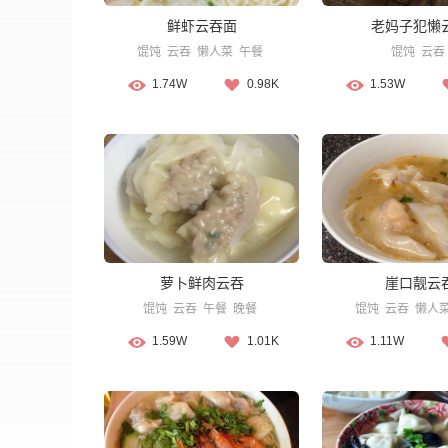
鲜虾云吞面
老妈子犯懒
馄饨
云吞
懒人菜
午餐
馄饨
云吞
1.74W
0.98K
1.53W
萝卜鲜肉云吞
崖口靓云
馄饨
云吞
午餐
晚餐
馄饨
云吞
懒人
1.59W
1.01K
1.11W