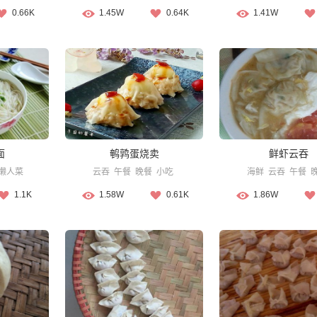
0.66K
1.45W
0.64K
1.41W
面
鹌鹑蛋烧卖
鲜虾云吞
懒人菜
云吞
午餐
晚餐
小吃
海鲜
云吞
午餐
1.1K
1.58W
0.61K
1.86W