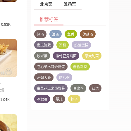
北京菜
淮扬菜
推荐标签
0.83K
热汤
油条
鱼香
莲藕汤
南瓜鲜蔬
凉粉
奶酪蛋糕
炒米饭
排骨豆角焖面
意大利菜
卷心菜木耳炒鸡蛋
酱香鸡块
油焖大虾
腊八粥
吞
虫草花玉米炖脊骨
豆腐卷
红烧
晚餐
冰激凌
婴儿
粽子
1.04K