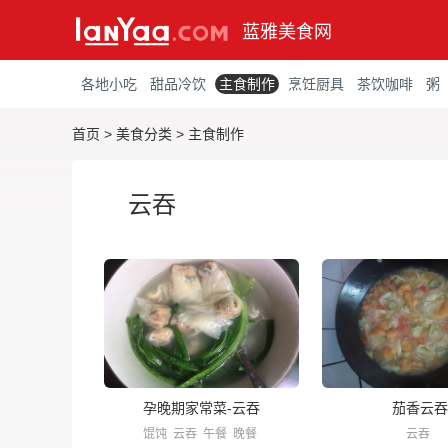
蓝雅美食网
各地小吃
甜品冷饮
主食制作
烹饪厨具
茶饮咖啡
粥
首页
>
美食分类
>
主食制作
云吞
孕晚期家常菜-云吞
茄香云吞
馄饨
云吞
午餐
晚餐
云吞