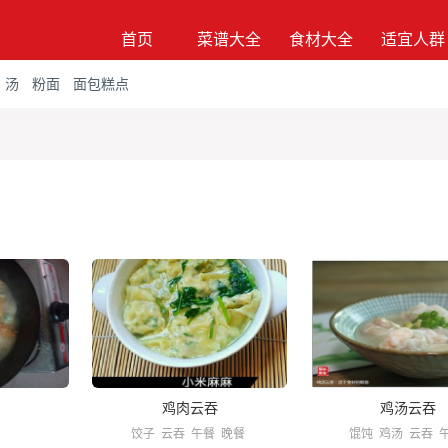
首页
菜谱大全
食材大全
适宜人群
汤
粉面
面包糕点
鸡肉云吞
鸡汤云吞
饺子
云吞
午餐
晚餐
馄饨
鸡汤
云吞