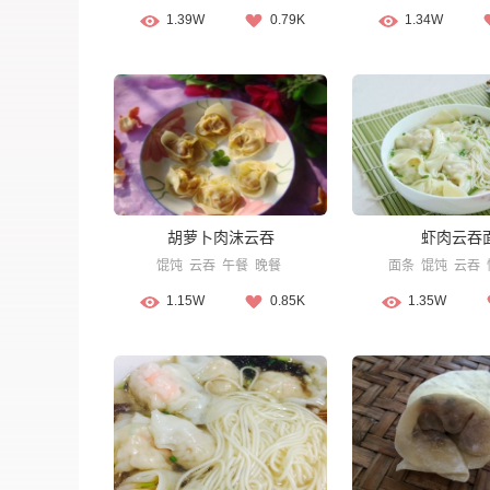
1.39W
0.79K
1.34W
胡萝卜肉沫云吞
虾肉云吞
馄饨
云吞
午餐
晚餐
面条
馄饨
云吞
1.15W
0.85K
1.35W