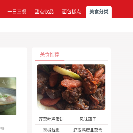
一日三餐
甜点饮品
面包糕点
美食分类
美食推荐
芹菜叶鸡蛋饼
风味茄子
午餐
辣椒鱿鱼
虾皮鸡蛋韭菜盒