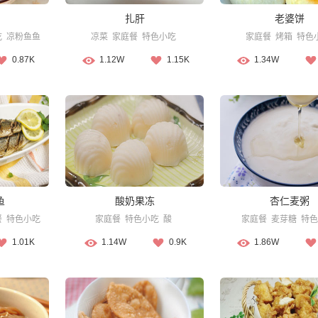
扎肝
老婆饼
吃
凉粉鱼鱼
凉菜
家庭餐
特色小吃
家庭餐
烤箱
特色
0.87K
1.12W
1.15K
1.34W
鱼
酸奶果冻
杏仁麦粥
餐
特色小吃
家庭餐
特色小吃
酸
家庭餐
麦芽糖
特色
1.01K
1.14W
0.9K
1.86W