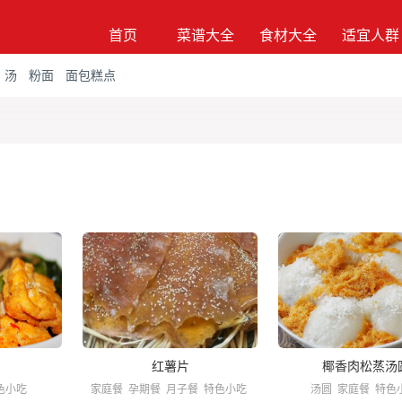
首页
菜谱大全
食材大全
适宜人群
汤
粉面
面包糕点
红薯片
椰香肉松蒸汤
色小吃
家庭餐
孕期餐
月子餐
特色小吃
汤圆
家庭餐
特色