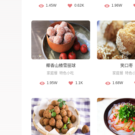
1.45W
0.62K
1.96W
椰香山楂雪丽球
笑口枣
家庭餐
特色小吃
家庭餐
特色
1.95W
1.1K
1.68W