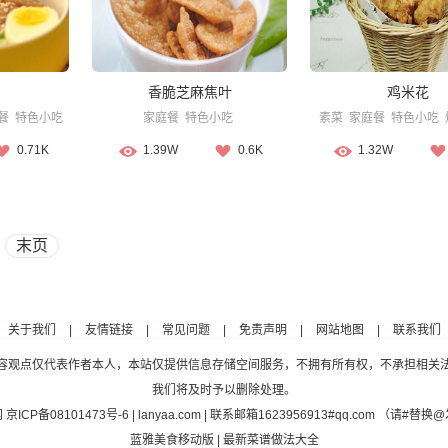
香脆芝麻焦叶
鸡米花
餐
特色小吃
家庭餐
特色小吃
素菜
家庭餐
特色小吃
0.71K
1.39W
0.6K
1.32W
末页
关于我们
|
友情链接
|
常见问题
|
免责声明
|
网站地图
|
联系我们
容观点仅代表作者本人，本站仅提供信息存储空间服务，不拥有所有权，不承担相关
我们将及时予以删除处理。
网
京ICP备08101473号-6
| lanyaa.com | 联系邮箱1623956913#qq.com （请#
蓝雅美食移动版
| 最新菜谱做法大全