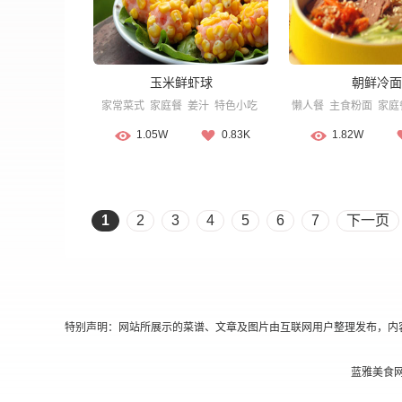
玉米鲜虾球
朝鲜冷面
家常菜式
家庭餐
姜汁
特色小吃
懒人餐
主食粉面
家庭
1.05W
0.83K
1.82W
1
2
3
4
5
6
7
下一页
特别声明：网站所展示的菜谱、文章及图片由互联网用户整理发布，内
蓝雅美食