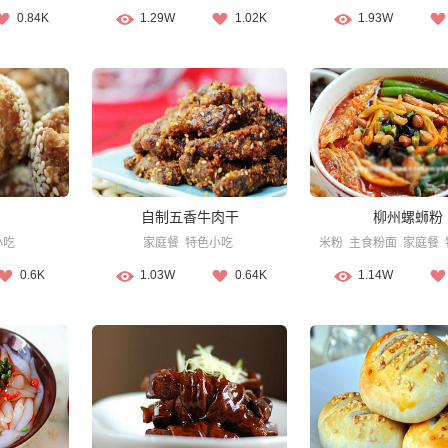
0.84K
1.29W
1.02K
1.93W
自制五香牛肉干
柳州螺蛳粉
小吃
家庭餐
特色小吃
米粉
主食粉面
家庭餐
0.6K
1.03W
0.64K
1.14W