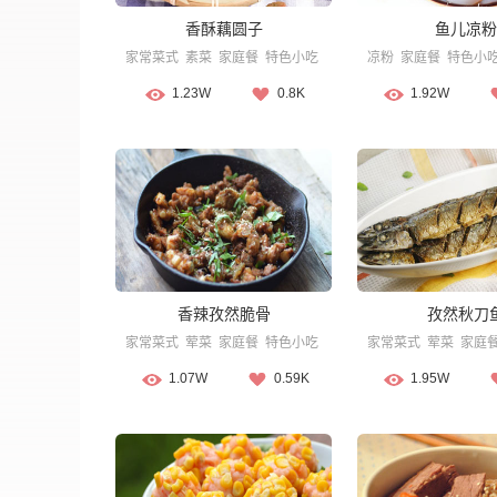
香酥藕圆子
鱼儿凉粉
家常菜式
素菜
家庭餐
特色小吃
凉粉
家庭餐
特色小
1.23W
0.8K
1.92W
香辣孜然脆骨
孜然秋刀
家常菜式
荤菜
家庭餐
特色小吃
家常菜式
荤菜
家庭
1.07W
0.59K
1.95W