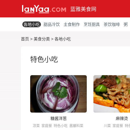
蓝雅美食网
各地小吃
甜品冷饮
主食制作
烹饪厨具
茶饮咖啡
粥
首页
>
美食分类
>
各地小吃
特色小吃
糖酱洋葱
麻辣烫
凉菜
家庭餐
特色小吃
酱蘸料菜
川菜
家庭餐
特