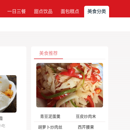
一日三餐
甜点饮品
面包糕点
美食分类
美食推荐
青豆泥蛋羹
豆皮炒肉末
圆
小吃
胡萝卜炒肉丝
西芹腰果