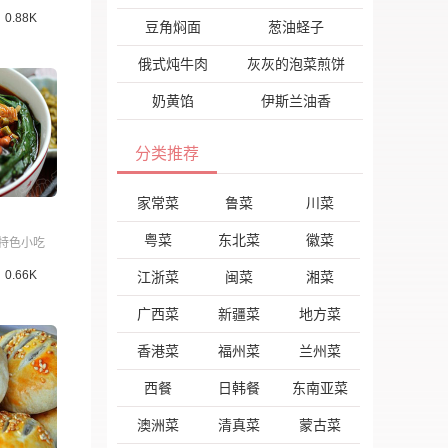
0.88K
豆角焖面
葱油蛏子
俄式炖牛肉
灰灰的泡菜煎饼
奶黄馅
伊斯兰油香
分类推荐
家常菜
鲁菜
川菜
粤菜
东北菜
徽菜
特色小吃
0.66K
江浙菜
闽菜
湘菜
广西菜
新疆菜
地方菜
香港菜
福州菜
兰州菜
西餐
日韩餐
东南亚菜
澳洲菜
清真菜
蒙古菜