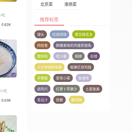
北京菜
淮扬菜
小吃
推荐标签
0.62K
馒头
红烧鸡块
黄豆蹄花冻
肉桂卷
鲜嫩美味的鸡蛋煎银鱼
搅拌机
老人餐
焗烤
白领
十分钟自制早餐
板栗红烧鸡翅
手擀面
家常小菜
鱼香味
卤鸡爪
红萝卜苹果汁
土家族美
小吃
苦瓜汁
西餐
酿鸡翅
0.63K