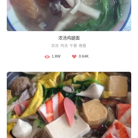
浓汤鸡腿面
浓汤
鸡汤
午餐
晚餐
1.8W
0.64K