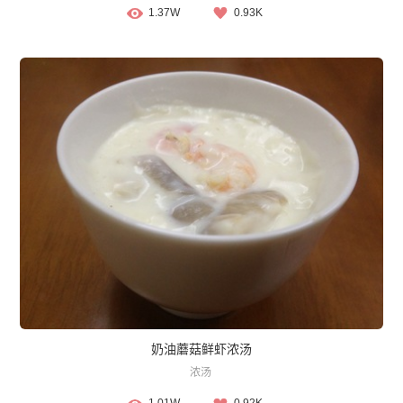
1.37W
0.93K
奶油蘑菇鲜虾浓汤
浓汤