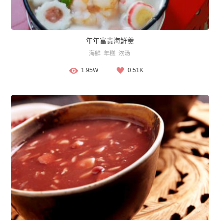
年年富贵海鲜羹
海鲜
年糕
浓汤
1.95W
0.51K