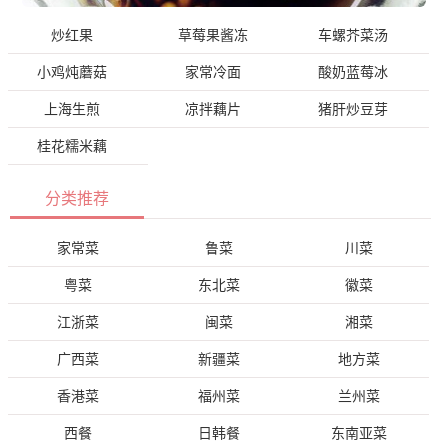
炒红果
草莓果酱冻
车螺芥菜汤
小鸡炖蘑菇
家常冷面
酸奶蓝莓冰
上海生煎
凉拌藕片
猪肝炒豆芽
桂花糯米藕
分类推荐
家常菜
鲁菜
川菜
粤菜
东北菜
徽菜
江浙菜
闽菜
湘菜
广西菜
新疆菜
地方菜
香港菜
福州菜
兰州菜
西餐
日韩餐
东南亚菜