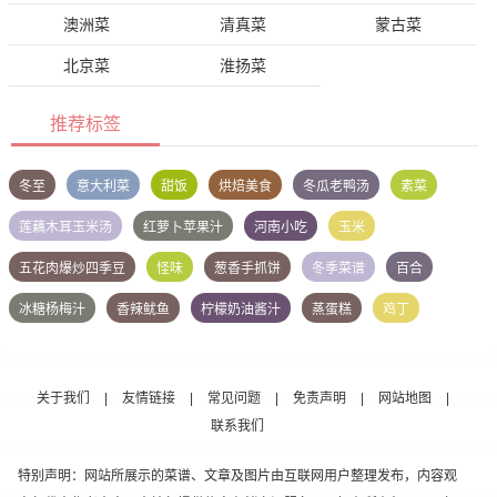
澳洲菜
清真菜
蒙古菜
北京菜
淮扬菜
推荐标签
冬至
意大利菜
甜饭
烘焙美食
冬瓜老鸭汤
素菜
莲藕木耳玉米汤
红萝卜苹果汁
河南小吃
玉米
五花肉爆炒四季豆
怪味
葱香手抓饼
冬季菜谱
百合
冰糖杨梅汁
香辣鱿鱼
柠檬奶油酱汁
蒸蛋糕
鸡丁
关于我们
|
友情链接
|
常见问题
|
免责声明
|
网站地图
|
联系我们
特别声明：网站所展示的菜谱、文章及图片由互联网用户整理发布，内容观