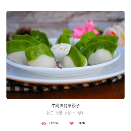
牛肉馅翡翠饺子
饺子
浓汤
水饺
牛肉味
1.89W
1.02K