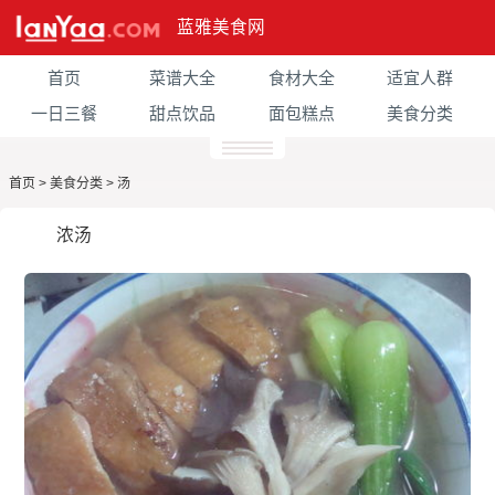
蓝雅美食网
首页
菜谱大全
食材大全
适宜人群
一日三餐
甜点饮品
面包糕点
美食分类
首页
>
美食分类
>
汤
浓汤