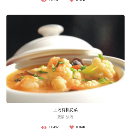
1.01W
0.92K
上汤有机花菜
蔬菜
浓汤
1.04W
0.84K