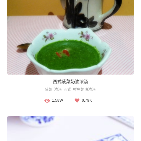
西式菠菜奶油浓汤
蔬菜
浓汤
西式
鲜鱼奶油浓汤
1.58W
0.79K