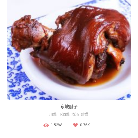
东坡肘子
川菜
下酒菜
浓汤
砂锅
1.52W
0.76K