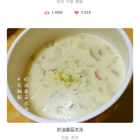
浓汤
午餐
晚餐
1.46W
0.91K
奶油蘑菇浓汤
饮品
浓汤