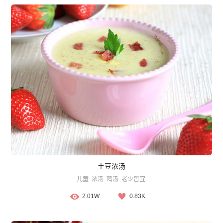
土豆浓汤
儿童
浓汤
鸡汤
老少皆宜
2.01W
0.83K