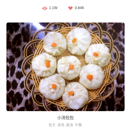
1.1W
0.84K
小汤包包
包子
浓汤
高汤
午餐