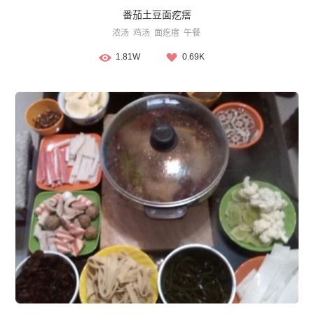
番茄土豆面疙瘩
浓汤
鸡汤
面疙瘩
午餐
1.81W
0.69K