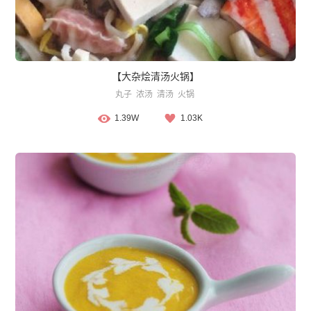
【大杂烩清汤火锅】
丸子
浓汤
清汤
火锅
1.39W
1.03K