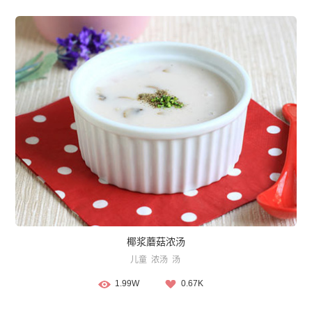
椰浆蘑菇浓汤
儿童
浓汤
汤
1.99W
0.67K