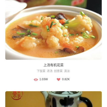
上汤有机花菜
下饭菜
浓汤
创意菜
清淡
1.03W
0.82K