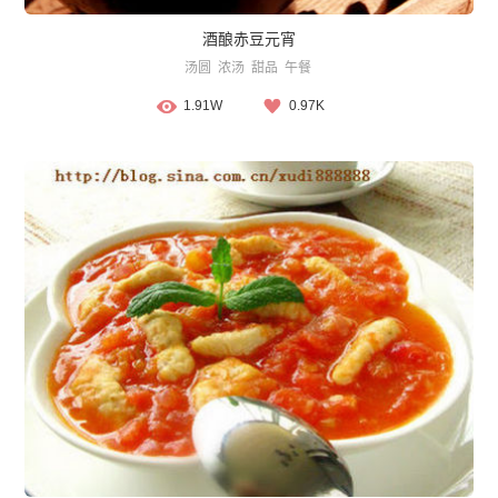
酒酿赤豆元宵
汤圆
浓汤
甜品
午餐
1.91W
0.97K