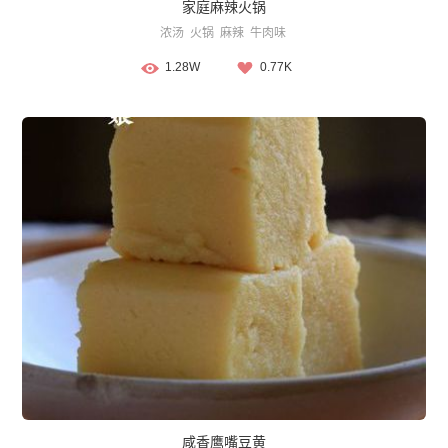
家庭麻辣火锅
浓汤
火锅
麻辣
牛肉味
1.28W
0.77K
咸香鹰嘴豆黄