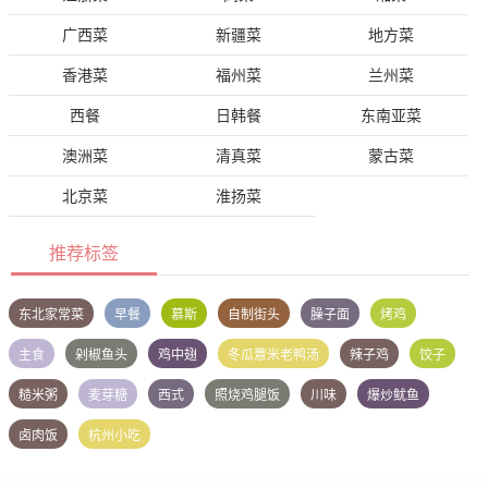
广西菜
新疆菜
地方菜
香港菜
福州菜
兰州菜
西餐
日韩餐
东南亚菜
澳洲菜
清真菜
蒙古菜
北京菜
淮扬菜
推荐标签
东北家常菜
早餐
慕斯
自制街头
臊子面
烤鸡
主食
剁椒鱼头
鸡中翅
冬瓜薏米老鸭汤
辣子鸡
饺子
糙米粥
麦芽糖
西式
照烧鸡腿饭
川味
爆炒鱿鱼
卤肉饭
杭州小吃