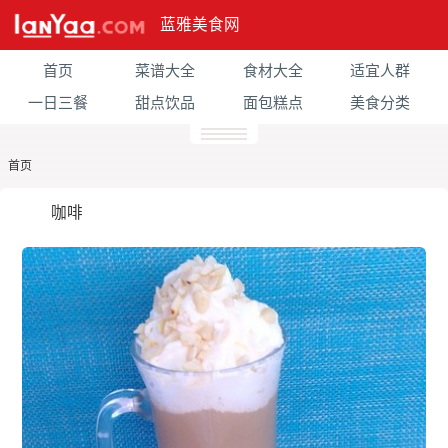
蓝雅美食网
首页
菜谱大全
食材大全
适宜人群
一日三餐
甜点饮品
面包糕点
美食分类
首页
咖啡