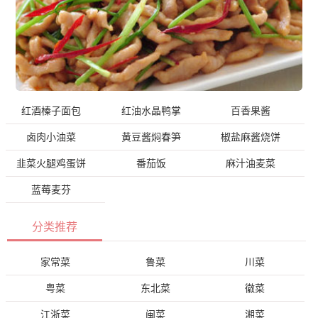
红酒榛子面包
红油水晶鸭掌
百香果酱
卤肉小油菜
黄豆酱焖春笋
椒盐麻酱烧饼
韭菜火腿鸡蛋饼
番茄饭
麻汁油麦菜
蓝莓麦芬
分类推荐
家常菜
鲁菜
川菜
粤菜
东北菜
徽菜
江浙菜
闽菜
湘菜