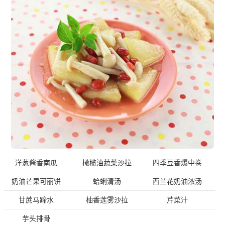
洋葱酱香南瓜
橄榄油蔬菜沙拉
四季豆香爆中卷
奶油芒果可丽饼
蛤蜊清汤
西兰花奶油浓汤
甘蔗马蹄水
柚香莲雾沙拉
芹菜汁
芋头排骨