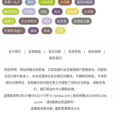
炸萝卜丸子
清炖
自制果酱
炒凉粉
番茄鸡蛋面
韩式鸡汤
牛肉粉
焖食
百合
虾炒饭
大米饭
梨藕汁
冬瓜老鸭汤
蒸锅
私房菜
蒜蓉南瓜藤
柠檬奶油酱汁
糖果
春卷
芹菜
关于我们
|
友情链接
|
常见问题
|
免责声明
|
网站地图
|
联系我们
特别声明：网站所展示的菜谱、文章及图片由互联网用户整理发布，内容观
点仅代表作者本人，本站仅提供信息存储空间服务，不拥有所有权，不承担
相关法律责任，如有展示的内容无意之中侵犯了您的合法权益，请联系我
们，我们将及时予以删除处理。
蓝雅美食网
京ICP备08101473号-6
| lanyaa.com | 联系邮箱1623956913#q
q.com （请#替换@发送邮件）
蓝雅美食移动版
| 最新菜谱做法大全