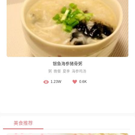
银鱼海参猪骨粥
粥
晚餐
夏季
海参鸡汤
1.23W
0.6K
美食推荐