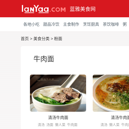
蓝雅美食网
各地小吃
甜品冷饮
主食制作
烹饪厨具
茶饮咖啡
粥
首页
>
美食分类
>
粉面
牛肉面
清汤牛肉面
清汤牛肉
清汤
汤面
懒人菜
牛肉面
清汤
懒人菜
牛肉