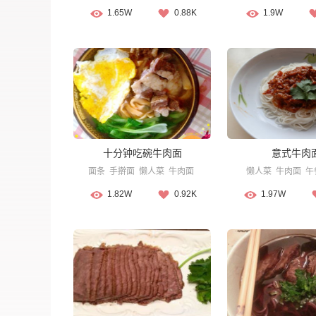
1.65W
0.88K
1.9W
十分钟吃碗牛肉面
意式牛肉
面条
手擀面
懒人菜
牛肉面
懒人菜
牛肉面
午
1.82W
0.92K
1.97W