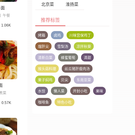
北京菜
淮扬菜
子面
面
午餐
推荐标签
1.06K
烤箱
卤鸡
川味宫保鸡丁
熘肝尖
雪梨汤
凉拌秋葵
清新白菜
蜂蜜葡萄
清甜
猴头菇料理
丝瓜猪肝瘦肉汤
栗子焖鸡
贝尖
东南亚菜
面
水饺
懒人菜
开封小吃
果味
煮菜
咖啡鱼
特色小吃
0.57K