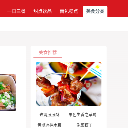
一日三餐
甜点饮品
面包糕点
美食分类
美食推荐
玫瑰层层酥
果色生香之草莓酱
黄瓜凉拌木耳
泡菜藕丁