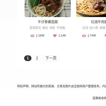
牛仔骨番茄面
红烧牛肉
家常菜式
面包
炖菜
牛肉面
红烧
四川菜
麻辣
1.16W
1.14K
1.74W
1
2
下一页
特别声明：网站所展示的菜谱、文章及图片由互联网用户整理发布，内
蓝雅美食