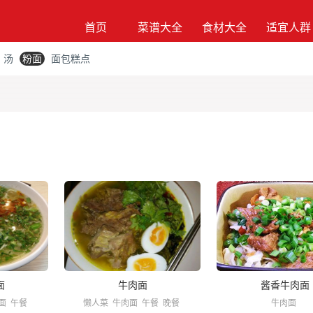
首页
菜谱大全
食材大全
适宜人群
汤
粉面
面包糕点
面
牛肉面
酱香牛肉面
面
午餐
懒人菜
牛肉面
午餐
晚餐
牛肉面