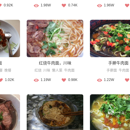
0.92K
1.98W
0.74K
1.96W
面
红烧牛肉面，川味
手擀牛肉面
餐
晚餐
红烧
川味
懒人菜
牛肉面
手擀面
牛肉面
1.02K
1.19W
0.98K
1.22W