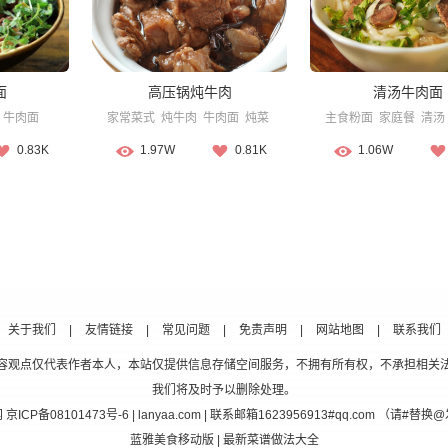
面
高压锅炖牛肉
清汤牛肉面
牛肉面
家常菜式
炖牛肉
牛肉面
炖菜
主食粉面
家庭餐
清汤
0.83K
1.97W
0.81K
1.06W
关于我们
|
友情链接
|
常见问题
|
免责声明
|
网站地图
|
联系我们
容观点仅代表作者本人，本站仅提供信息存储空间服务，不拥有所有权，不承担相关
我们将及时予以删除处理。
网
京ICP备08101473号-6
| lanyaa.com | 联系邮箱1623956913#qq.com （请#
蓝雅美食移动版
| 最新菜谱做法大全