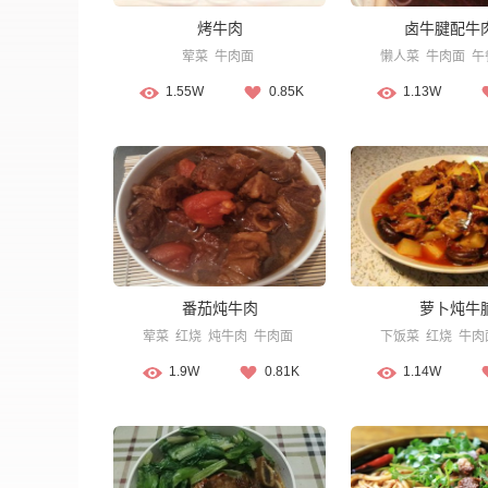
烤牛肉
卤牛腱配牛
荤菜
牛肉面
懒人菜
牛肉面
午
1.55W
0.85K
1.13W
番茄炖牛肉
萝卜炖牛
荤菜
红烧
炖牛肉
牛肉面
下饭菜
红烧
牛肉
1.9W
0.81K
1.14W