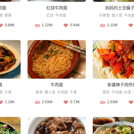
肉面
红烧牛肉面
妈妈的土豆臊
餐
晚餐
红烧
牛肉面
手擀面
懒人菜
牛肉
0.88K
1.22W
0.64K
1.11W
腩
牛肉面
新疆辣子肉拌
面
午餐
面条
懒人菜
牛肉面
午餐
面条
牛肉面
炒菜
1.16K
2.03W
0.73K
1.53W