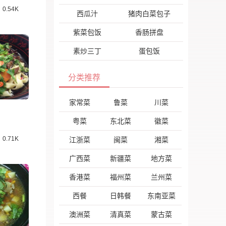
0.54K
西瓜汁
猪肉白菜包子
紫菜包饭
香肠拼盘
素炒三丁
蛋包饭
分类推荐
家常菜
鲁菜
川菜
粤菜
东北菜
徽菜
0.71K
江浙菜
闽菜
湘菜
广西菜
新疆菜
地方菜
香港菜
福州菜
兰州菜
西餐
日韩餐
东南亚菜
澳洲菜
清真菜
蒙古菜