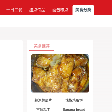
一日三餐
甜点饮品
面包糕点
美食分类
美食推荐
蒜泥黄瓜片
辣椒鸡蛋饼
宫保鸡丁
Banana bread