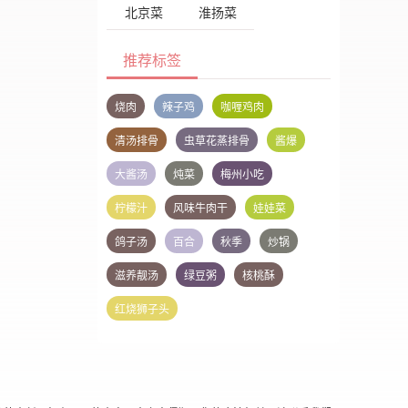
北京菜
淮扬菜
推荐标签
烧肉
辣子鸡
咖喱鸡肉
清汤排骨
虫草花蒸排骨
酱爆
大酱汤
炖菜
梅州小吃
柠檬汁
风味牛肉干
娃娃菜
鸽子汤
百合
秋季
炒锅
滋养靓汤
绿豆粥
核桃酥
红烧狮子头