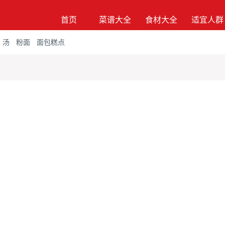
首页
菜谱大全
食材大全
适宜人群
汤
粉面
面包糕点