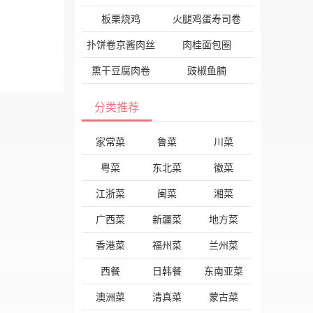
板栗烧鸡
火腿鸡蛋寿司卷
扑饼卷京酱肉丝
肉桂面包圈
熏干豆腐肉卷
豉椒鱼腩
分类推荐
家常菜
鲁菜
川菜
粤菜
东北菜
徽菜
江浙菜
闽菜
湘菜
广西菜
新疆菜
地方菜
香港菜
福州菜
兰州菜
西餐
日韩餐
东南亚菜
澳洲菜
清真菜
蒙古菜