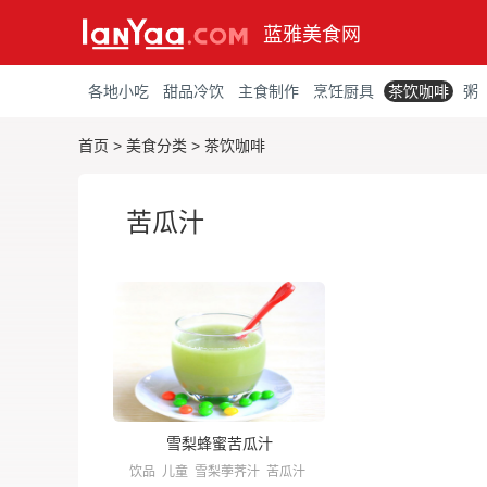
蓝雅美食网
各地小吃
甜品冷饮
主食制作
烹饪厨具
茶饮咖啡
粥
首页
>
美食分类
>
茶饮咖啡
苦瓜汁
雪梨蜂蜜苦瓜汁
饮品
儿童
雪梨荸荠汁
苦瓜汁