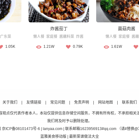
炸酱茄丁
菌菇肉酱
广东菜
懒人餐
家庭餐
酱蘸料菜
炸酱
懒人餐
家庭餐
酱蘸
1.05K
1.21W
0.79K
1.61W
关于我们
|
友情链接
|
常见问题
|
免责声明
|
网站地图
|
联系我们
容观点仅代表作者本人，本站仅提供信息存储空间服务，不拥有所有权，不承担相关
我们将及时予以删除处理。
网
京ICP备08101473号-6
| lanyaa.com | 联系邮箱1623956913#qq.com （请#
蓝雅美食移动版
| 最新菜谱做法大全