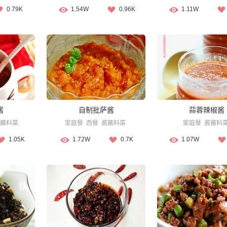
0.79K
1.54W
0.96K
1.11W
酱
自制批萨酱
蒜蓉辣椒酱
蘸料菜
家庭餐
西餐
酱蘸料菜
家庭餐
酱蘸料
1.05K
1.72W
0.7K
1.07W