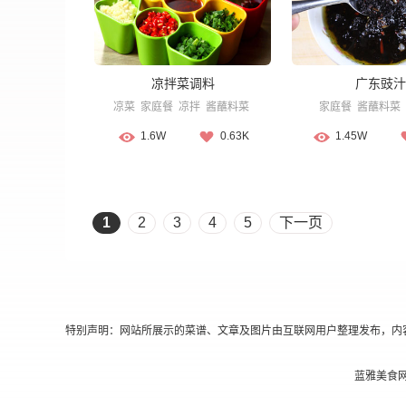
凉拌菜调料
广东豉汁
凉菜
家庭餐
凉拌
酱蘸料菜
家庭餐
酱蘸料菜
1.6W
0.63K
1.45W
1
2
3
4
5
下一页
特别声明：网站所展示的菜谱、文章及图片由互联网用户整理发布，内
蓝雅美食