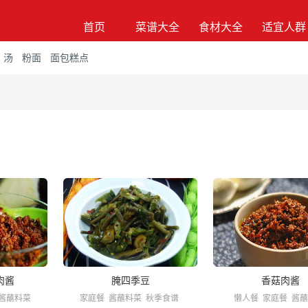
首页
菜谱大全
食材大全
适宜人群
汤
粉面
面包糕点
肉酱
腌四季豆
香菇肉酱
酱蘸料菜
家庭餐
酱蘸料菜
秋季食谱
懒人餐
家庭餐
酱蘸