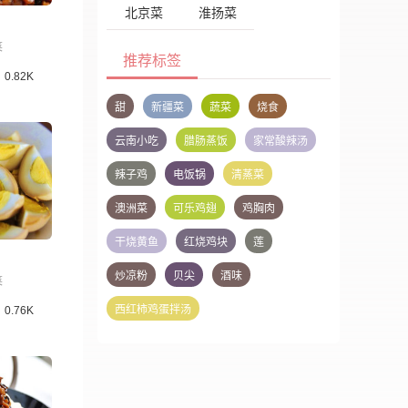
北京菜
淮扬菜
菜
推荐标签
0.82K
甜
新疆菜
蔬菜
烧食
云南小吃
腊肠蒸饭
家常酸辣汤
辣子鸡
电饭锅
清蒸菜
澳洲菜
可乐鸡翅
鸡胸肉
干烧黄鱼
红烧鸡块
莲
炒凉粉
贝尖
酒味
菜
西红柿鸡蛋拌汤
0.76K