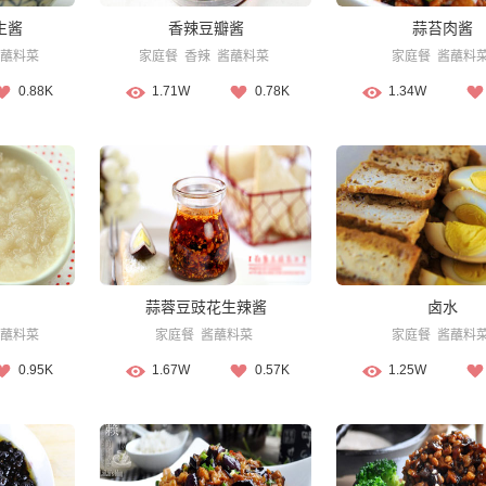
生酱
香辣豆瓣酱
蒜苔肉酱
蘸料菜
家庭餐
香辣
酱蘸料菜
家庭餐
酱蘸料
0.88K
1.71W
0.78K
1.34W
蒜蓉豆豉花生辣酱
卤水
蘸料菜
家庭餐
酱蘸料菜
家庭餐
酱蘸料
0.95K
1.67W
0.57K
1.25W