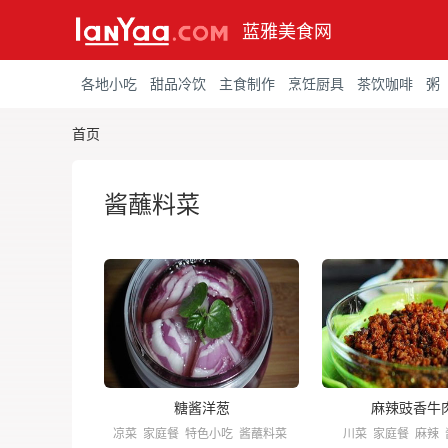
蓝雅美食网
各地小吃
甜品冷饮
主食制作
烹饪厨具
茶饮咖啡
粥
首页
酱蘸料菜
糖酱洋葱
麻辣豉香牛
凉菜
家庭餐
特色小吃
酱蘸料菜
川菜
家庭餐
麻辣