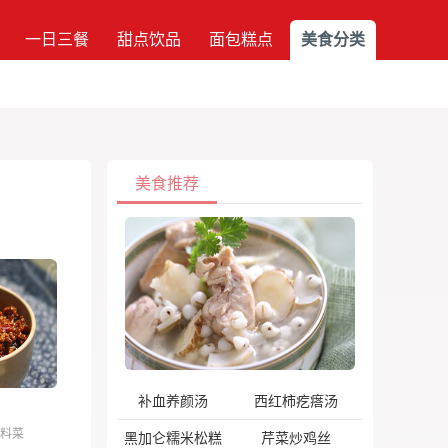
一日三餐
甜点饮品
面包糕点
美食分类
美食推荐
补血养颜汤
西红柿疙瘩汤
料菜
黑加仑糯米松糕
芹菜炒鸡丝