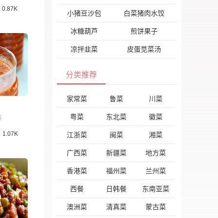
0.87K
小猪豆沙包
白菜猪肉水饺
冰糖葫芦
煎饼果子
凉拌韭菜
皮蛋苋菜汤
分类推荐
家常菜
鲁菜
川菜
粤菜
东北菜
徽菜
菜
1.07K
江浙菜
闽菜
湘菜
广西菜
新疆菜
地方菜
香港菜
福州菜
兰州菜
西餐
日韩餐
东南亚菜
澳洲菜
清真菜
蒙古菜