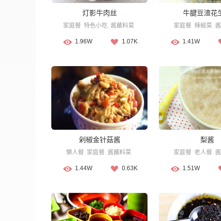
灯影牛肉丝
牛腱豆渣花
家庭餐
特色小吃
酱蘸料菜
家庭餐
辣椒菜
酱
1.96W
1.07K
1.41W
剁椒金针菇酱
梨酱
懒人餐
家庭餐
酱蘸料菜
家庭餐
老人餐
酱
1.44W
0.63K
1.51W