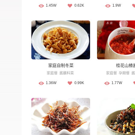
1.45W
0.62K
1.9W
家庭自制冬菜
桂花山楂
家庭餐
酱蘸料菜
家庭餐
孕期餐
酱
1.36W
0.99K
1.77W