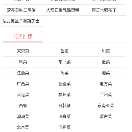
营养美味三明治
大理石重乳酪蛋糕
椰芒木糠布丁
法式覆盆子慕斯芝士蛋糕
分类推荐
家常菜
鲁菜
川菜
粤菜
东北菜
徽菜
江浙菜
闽菜
湘菜
广西菜
新疆菜
地方菜
香港菜
福州菜
兰州菜
西餐
日韩餐
东南亚菜
澳洲菜
清真菜
蒙古菜
北京菜
淮扬菜