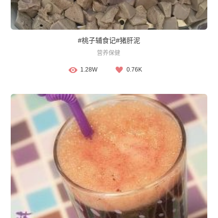
#桃子辅食记#猪肝泥
营养保健
1.28W
0.76K