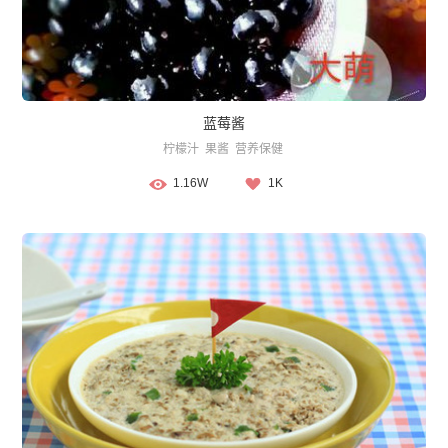
蓝莓酱
柠檬汁
果酱
营养保健
1.16W
1K