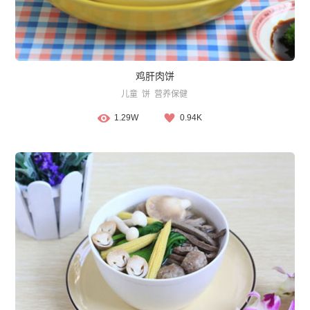
鸡肝肉饼
儿童
饼
营养保健
1.29W
0.94K