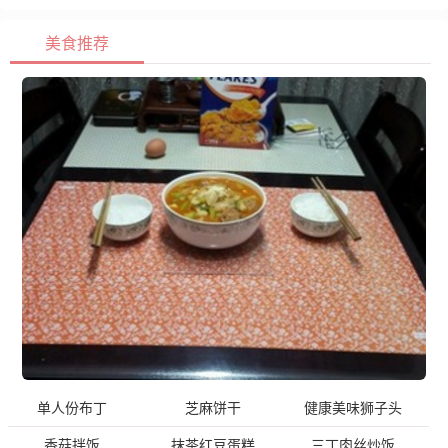
美食推荐
单人份布丁
芝麻饼干
健康美味狮子头
香菇拌饭
抹茶红豆蛋糕
三丁肉丝炒饭