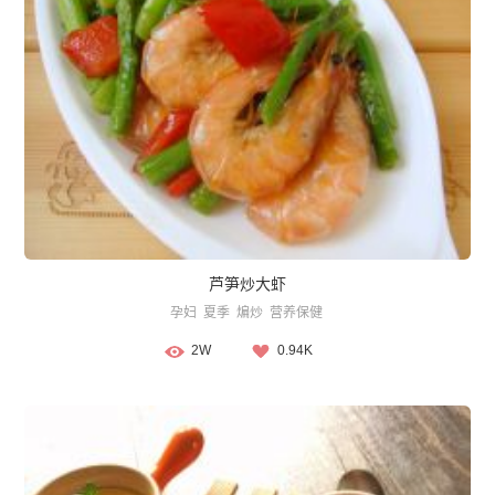
芦笋炒大虾
孕妇
夏季
煸炒
营养保健
2W
0.94K