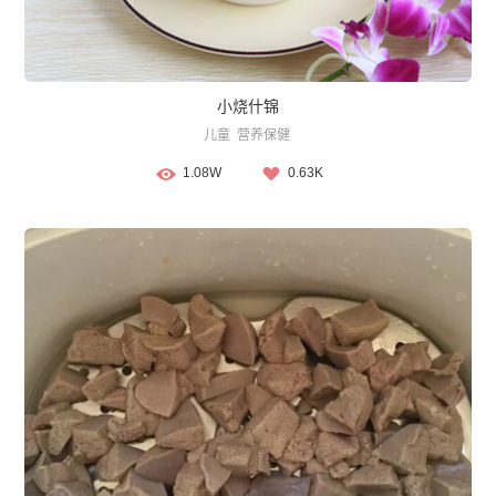
小烧什锦
儿童
营养保健
1.08W
0.63K