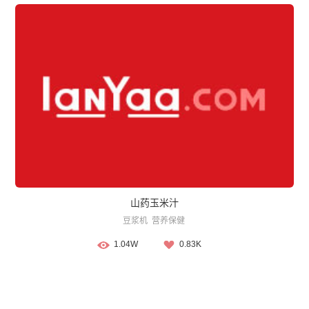
山药玉米汁
豆浆机
营养保健
1.04W
0.83K