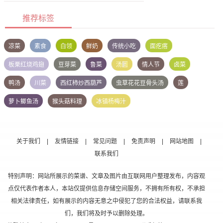
推荐标签
凉菜
素食
白领
鲜奶
传统小吃
面疙瘩
板栗红烧鸡翅
豆芽菜
鲁菜
汤圆
情人节
卤菜
鸭汤
川菜
西红柿炒西葫芦
虫草花花豆骨头汤
莲
萝卜鲫鱼汤
猴头菇料理
冰镇杨梅汁
关于我们
|
友情链接
|
常见问题
|
免责声明
|
网站地图
|
联系我们
特别声明：网站所展示的菜谱、文章及图片由互联网用户整理发布，内容观
点仅代表作者本人，本站仅提供信息存储空间服务，不拥有所有权，不承担
相关法律责任，如有展示的内容无意之中侵犯了您的合法权益，请联系我
们，我们将及时予以删除处理。