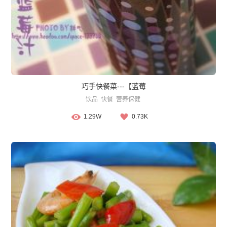
巧手快餐菜---【蓝莓
饮品
快餐
营养保健
1.29W
0.73K