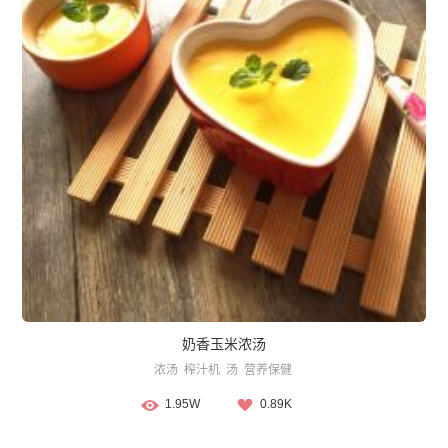
奶香玉米浓汤
浓汤
榨汁机
汤
营养保健
1.95W
0.89K