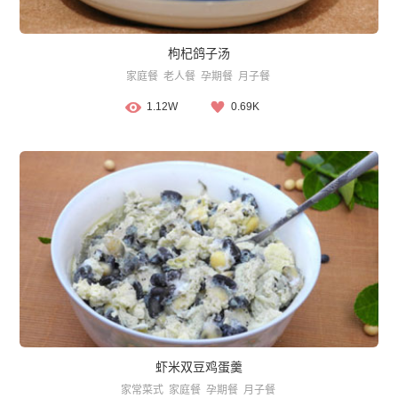
枸杞鸽子汤
家庭餐
老人餐
孕期餐
月子餐
1.12W
0.69K
虾米双豆鸡蛋羹
家常菜式
家庭餐
孕期餐
月子餐