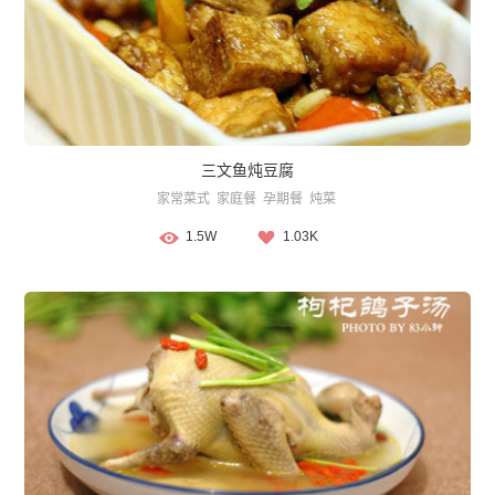
三文鱼炖豆腐
家常菜式
家庭餐
孕期餐
炖菜
1.5W
1.03K