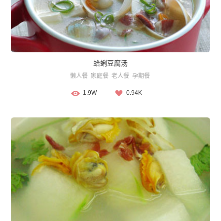
蛤蜊豆腐汤
懒人餐
家庭餐
老人餐
孕期餐
1.9W
0.94K