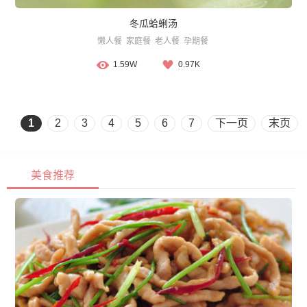
冬瓜蛤蜊汤
懒人餐
家庭餐
老人餐
孕期餐
1.59W
0.97K
1
2
3
4
5
6
7
下一页
末页
美食推荐