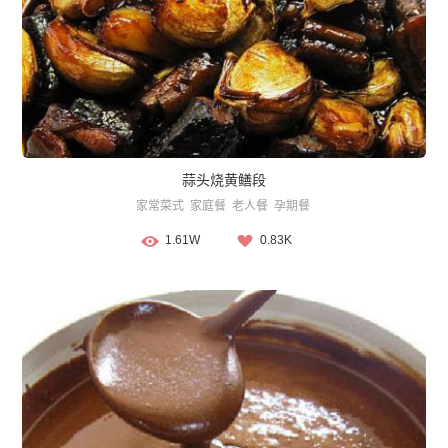
蒜头烧黄鳝段
家常菜式
家庭餐
老人餐
孕期餐
1.61W
0.83K