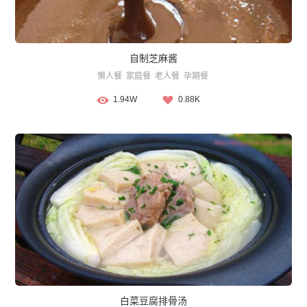
自制芝麻酱
懒人餐
家庭餐
老人餐
孕期餐
1.94W
0.88K
白菜豆腐排骨汤