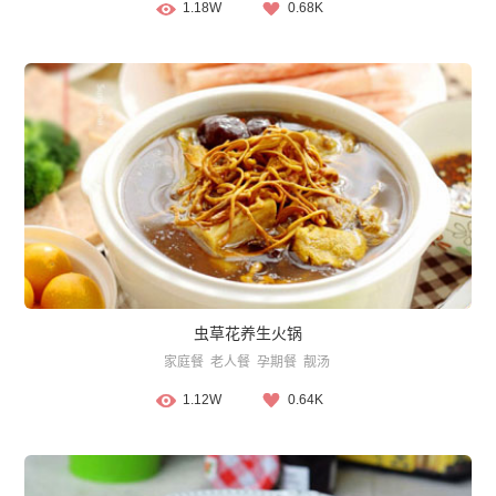
1.18W
0.68K
虫草花养生火锅
家庭餐
老人餐
孕期餐
靓汤
1.12W
0.64K