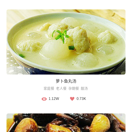
萝卜鱼丸汤
家庭餐
老人餐
孕期餐
靓汤
1.12W
0.73K