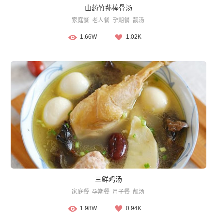
山药竹荪棒骨汤
家庭餐
老人餐
孕期餐
靓汤
1.66W
1.02K
三鲜鸡汤
家庭餐
孕期餐
月子餐
靓汤
1.98W
0.94K