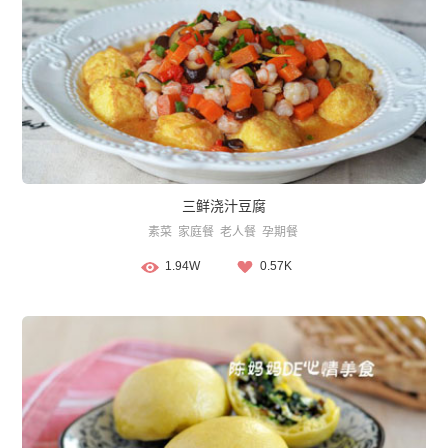
三鲜浇汁豆腐
素菜
家庭餐
老人餐
孕期餐
1.94W
0.57K