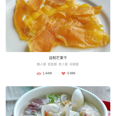
自制芒果干
懒人餐
家庭餐
老人餐
孕期餐
1.44W
0.98K