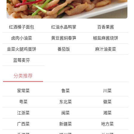
红酒榛子面包
红油水晶鸭掌
百香果酱
卤肉小油菜
黄豆酱焖春笋
椒盐麻酱烧饼
韭菜火腿鸡蛋饼
番茄饭
麻汁油麦菜
蓝莓麦芬
分类推荐
家常菜
鲁菜
川菜
粤菜
东北菜
徽菜
江浙菜
闽菜
湘菜
广西菜
新疆菜
地方菜