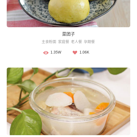
菜团子
主食粉面
家庭餐
老人餐
孕期餐
1.35W
1.06K