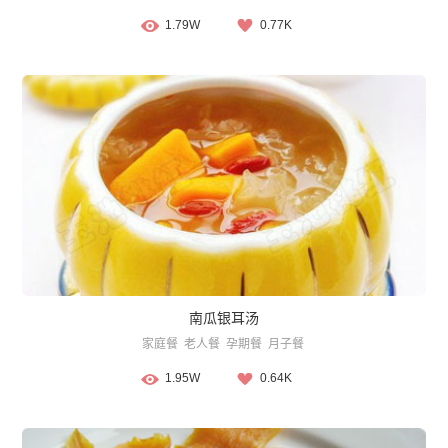
1.79W
0.77K
南瓜银耳汤
家庭餐
老人餐
孕期餐
月子餐
1.95W
0.64K