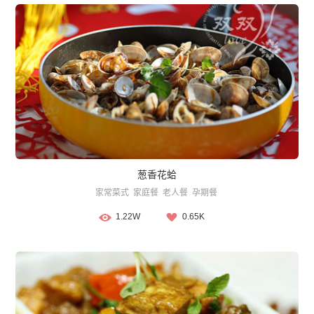
葱香花蛤
家常菜式
家庭餐
老人餐
孕期餐
1.22W
0.65K