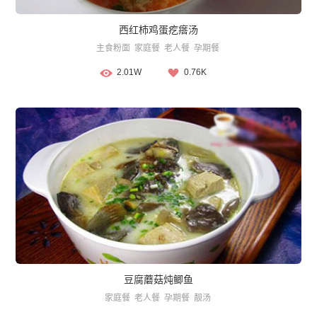
西红柿鸡蛋疙瘩汤
主食粉面
家庭餐
老人餐
孕期餐
2.01W
0.76K
豆腐蘑菇炖鲫鱼
家庭餐
老人餐
孕期餐
靓汤