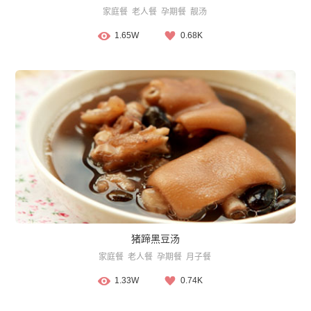
家庭餐
老人餐
孕期餐
靓汤
1.65W
0.68K
猪蹄黑豆汤
家庭餐
老人餐
孕期餐
月子餐
1.33W
0.74K