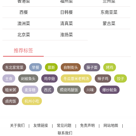
香港菜
福州菜
兰州菜
西餐
日韩餐
东南亚菜
澳洲菜
清真菜
蒙古菜
北京菜
淮扬菜
推荐标签
东北家常菜
早餐
慕斯
自制街头
臊子面
烤鸡
主食
剁椒鱼头
鸡中翅
冬瓜薏米老鸭汤
辣子鸡
饺子
糙米粥
麦芽糖
西式
照烧鸡腿饭
川味
爆炒鱿鱼
卤肉饭
杭州小吃
关于我们
|
友情链接
|
常见问题
|
免责声明
|
网站地图
|
联系我们