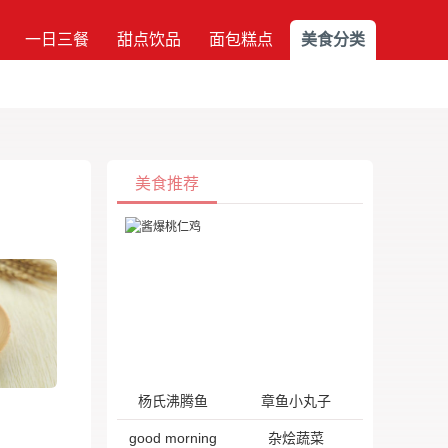
一日三餐
甜点饮品
面包糕点
美食分类
美食推荐
杨氏沸腾鱼
章鱼小丸子
good morning
杂烩蔬菜