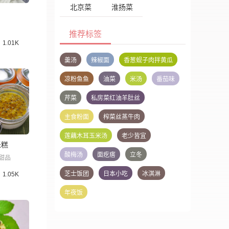
北京菜
淮扬菜
推荐标签
1.01K
羹汤
辣椒面
香葱蚬子肉拌黄瓜
凉粉鱼鱼
油菜
米汤
番茄味
芹菜
私房菜红油羊肚丝
主食粉面
榨菜丝蒸牛肉
莲藕木耳玉米汤
老少皆宜
米糕
酸梅汤
面疙瘩
立冬
甜品
芝士饭团
日本小吃
冰淇淋
1.05K
年夜饭