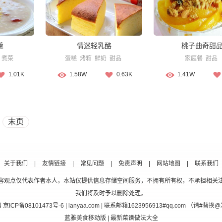
羹
情迷轻乳酪
桃子曲奇甜
煮菜
蛋糕
烤箱
鲜奶
甜品
家庭餐
甜品
1.01K
1.58W
0.63K
1.41W
末页
关于我们
|
友情链接
|
常见问题
|
免责声明
|
网站地图
|
联系我们
容观点仅代表作者本人，本站仅提供信息存储空间服务，不拥有所有权，不承担相关
我们将及时予以删除处理。
网
京ICP备08101473号-6
| lanyaa.com | 联系邮箱1623956913#qq.com （请#
蓝雅美食移动版
| 最新菜谱做法大全