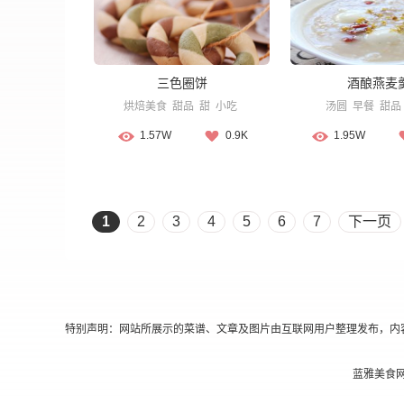
三色圈饼
酒酿燕麦
烘焙美食
甜品
甜
小吃
汤圆
早餐
甜品
1.57W
0.9K
1.95W
1
2
3
4
5
6
7
下一页
特别声明：网站所展示的菜谱、文章及图片由互联网用户整理发布，内
蓝雅美食