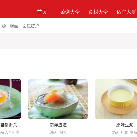
首页
菜谱大全
食材大全
适宜人群
汤
粉面
面包糕点
南洋渣渣
原味豆浆
炎热夏季一分钟即可自制街头人气甜品
街头人气小吃
甜品
小吃
饮品
儿童
甜品