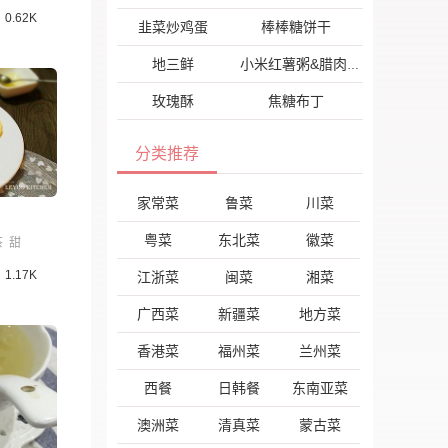
0.62K
韭菜炒鸡蛋
棒棒糖饼干
地三鲜
小米红薯粥&腊肉蒸蛋
玫瑰酥
焦糖布丁
分类推荐
家常菜
鲁菜
川菜
粤菜
东北菜
徽菜
茶
甜
1.17K
江浙菜
闽菜
湘菜
广西菜
新疆菜
地方菜
香港菜
福州菜
兰州菜
西餐
日韩餐
东南亚菜
澳洲菜
清真菜
蒙古菜