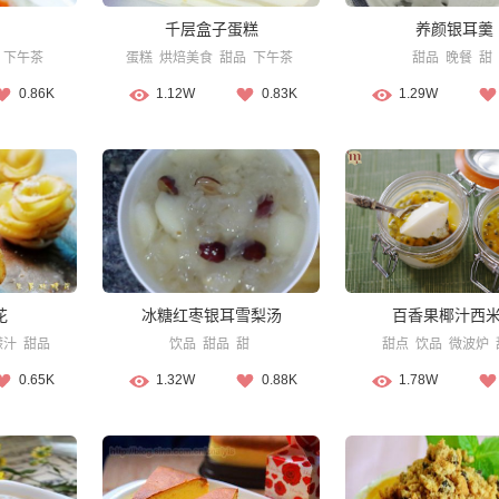
千层盒子蛋糕
养颜银耳羹
下午茶
蛋糕
烘焙美食
甜品
下午茶
甜品
晚餐
甜
0.86K
1.12W
0.83K
1.29W
花
冰糖红枣银耳雪梨汤
百香果椰汁西
檬汁
甜品
饮品
甜品
甜
甜点
饮品
微波炉
0.65K
1.32W
0.88K
1.78W