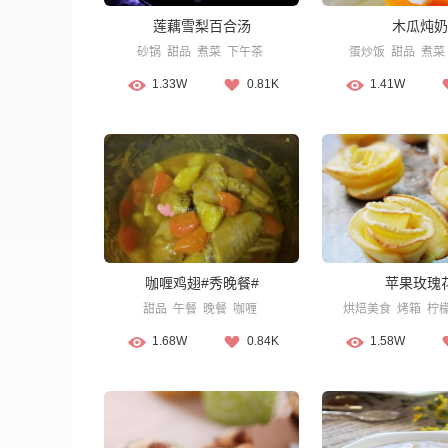
莲藕雪梨百合汤
木瓜炖奶
砂锅
甜品
煮菜
下午茶
蛋炒饭
甜品
煮菜
1.33W
0.81K
1.41W
咖喱鸡翅#秀晚餐#
苹果玫瑰
甜品
午餐
晚餐
咖喱
烘焙美食
烤箱
柠
1.68W
0.84K
1.58W