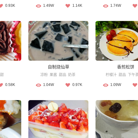
0.93K
1.49W
1.14K
1.74W
自制烧仙草
香煎松饼
甜
凉粉
果酱
甜品
奶茶
柠檬汁
甜品
下午
0.58K
1.04W
0.97K
1.09W