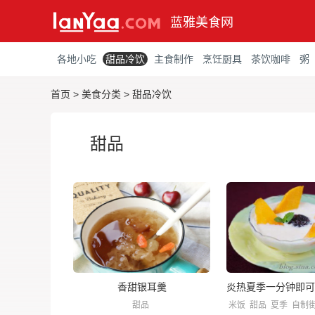
蓝雅美食网
各地小吃
甜品冷饮
主食制作
烹饪厨具
茶饮咖啡
粥
首页
>
美食分类
>
甜品冷饮
甜品
香甜银耳羹
甜品
米饭
甜品
夏季
自制