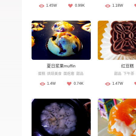
1.45W
0.99K
1.18W
夏日浆果muffin
红豆糕
蛋糕
烘焙美食
面疙瘩
甜品
甜品
下午茶
1.4W
0.74K
1.47W