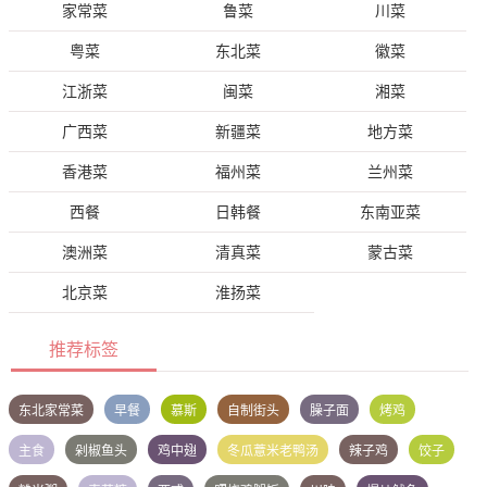
家常菜
鲁菜
川菜
粤菜
东北菜
徽菜
江浙菜
闽菜
湘菜
广西菜
新疆菜
地方菜
香港菜
福州菜
兰州菜
西餐
日韩餐
东南亚菜
澳洲菜
清真菜
蒙古菜
北京菜
淮扬菜
推荐标签
东北家常菜
早餐
慕斯
自制街头
臊子面
烤鸡
主食
剁椒鱼头
鸡中翅
冬瓜薏米老鸭汤
辣子鸡
饺子