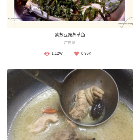
紫苏豆豉蒸草鱼
广东菜
1.12W
0.96K