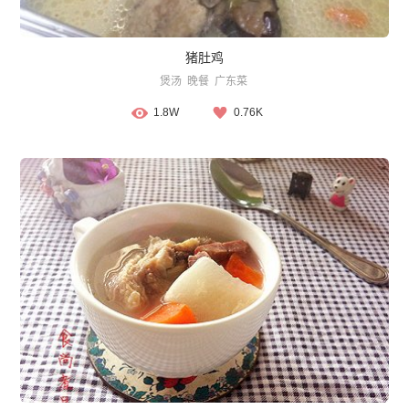
猪肚鸡
煲汤
晚餐
广东菜
1.8W
0.76K