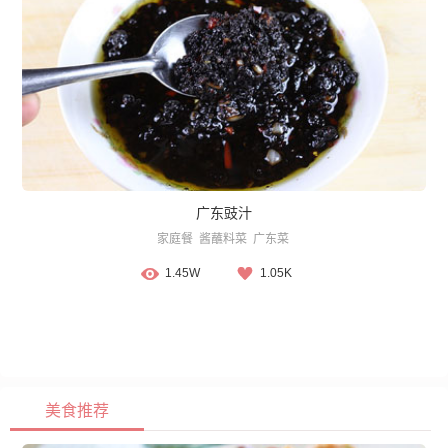
广东豉汁
家庭餐
酱蘸料菜
广东菜
1.45W
1.05K
美食推荐