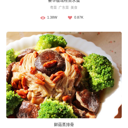
豪华版瑶柱蒸水蛋
粤菜
广东菜
美食
1.38W
0.87K
鲜菇蒸排骨