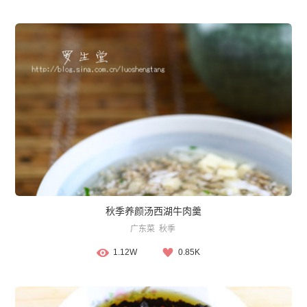
秋季养颜汤西湖牛肉羹
广东菜
秋季
1.12W
0.85K