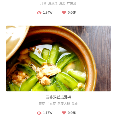
儿童
清蒸菜
清淡
广东菜
1.84W
0.66K
清补汤丝瓜浸鸡
蔬菜
广东菜
熬夜人群
美食
1.17W
0.96K