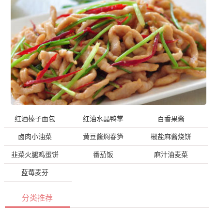
红酒榛子面包
红油水晶鸭掌
百香果酱
卤肉小油菜
黄豆酱焖春笋
椒盐麻酱烧饼
韭菜火腿鸡蛋饼
番茄饭
麻汁油麦菜
蓝莓麦芬
分类推荐