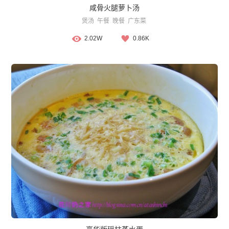
咸骨火腿萝卜汤
煲汤
午餐
晚餐
广东菜
2.02W
0.86K