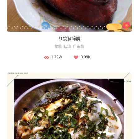
红烧猪蹄膀
荤菜
红烧
广东菜
1.79W
0.99K