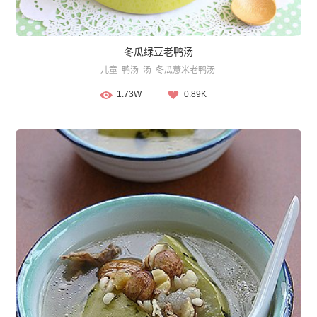
冬瓜绿豆老鸭汤
儿童
鸭汤
汤
冬瓜薏米老鸭汤
1.73W
0.89K