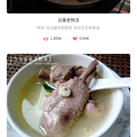
白果老鸭汤
鸭汤
冬瓜薏米老鸭汤
冬瓜芡实老鸭汤
1.85W
0.64K