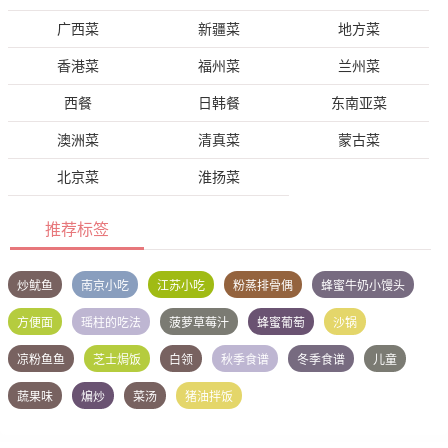
广西菜
新疆菜
地方菜
香港菜
福州菜
兰州菜
西餐
日韩餐
东南亚菜
澳洲菜
清真菜
蒙古菜
北京菜
淮扬菜
推荐标签
炒鱿鱼
南京小吃
江苏小吃
粉蒸排骨偶
蜂蜜牛奶小馒头
方便面
瑶柱的吃法
菠萝草莓汁
蜂蜜葡萄
沙锅
凉粉鱼鱼
芝士焗饭
白领
秋季食谱
冬季食谱
儿童
蔬果味
煸炒
菜汤
猪油拌饭