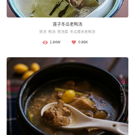
莲子冬瓜老鸭汤
煲汤
鸭汤
煲汤菜
冬瓜薏米老鸭汤
1.84W
0.86K