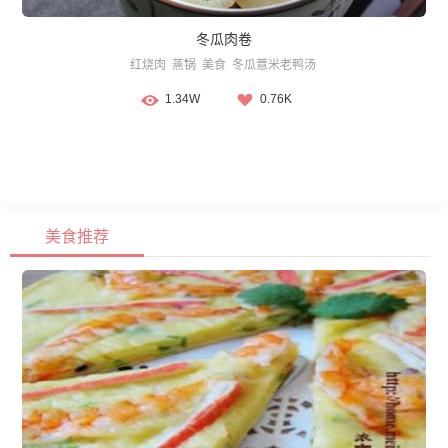
冬瓜肉卷
红烧肉
蒸锅
美食
冬瓜薏米老鸭汤
1.34W
0.76K
美食推荐