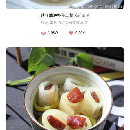
秋冬季进补冬瓜薏米老鸭汤
鸭汤
美食
冬瓜薏米老鸭汤
老
1.98W
0.56K