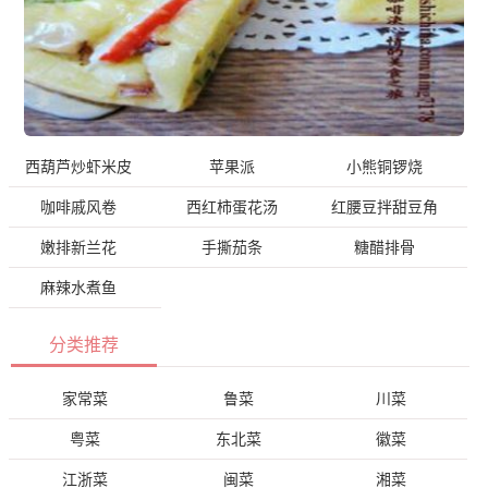
西葫芦炒虾米皮
苹果派
小熊铜锣烧
咖啡戚风卷
西红柿蛋花汤
红腰豆拌甜豆角
嫩排新兰花
手撕茄条
糖醋排骨
麻辣水煮鱼
分类推荐
家常菜
鲁菜
川菜
粤菜
东北菜
徽菜
江浙菜
闽菜
湘菜