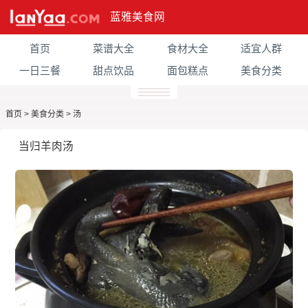
蓝雅美食网
首页
菜谱大全
食材大全
适宜人群
一日三餐
甜点饮品
面包糕点
美食分类
首页
>
美食分类
>
汤
当归羊肉汤