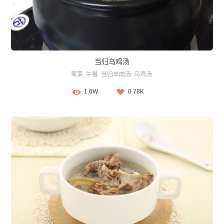
当归乌鸡汤
荤菜
午餐
当归羊肉汤
乌鸡汤
1.6W
0.78K