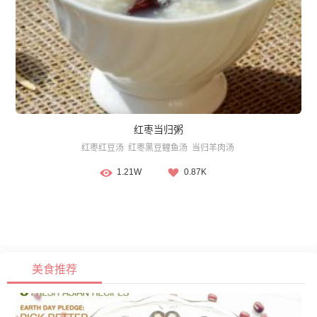
红枣当归粥
红枣红豆汤
红枣黑豆鲤鱼汤
当归羊肉汤
1.21W
0.87K
美食推荐