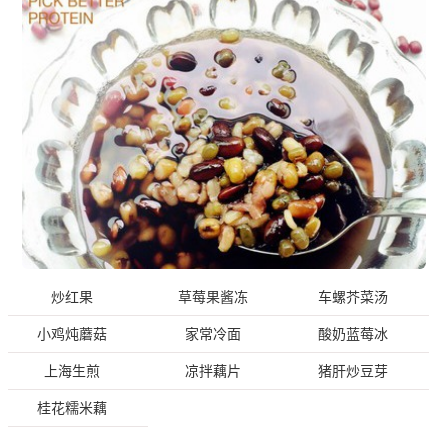
炒红果
草莓果酱冻
车螺芥菜汤
小鸡炖蘑菇
家常冷面
酸奶蓝莓冰
上海生煎
凉拌藕片
猪肝炒豆芽
桂花糯米藕