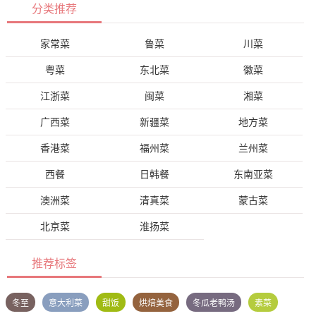
分类推荐
家常菜
鲁菜
川菜
粤菜
东北菜
徽菜
江浙菜
闽菜
湘菜
广西菜
新疆菜
地方菜
香港菜
福州菜
兰州菜
西餐
日韩餐
东南亚菜
澳洲菜
清真菜
蒙古菜
北京菜
淮扬菜
推荐标签
冬至
意大利菜
甜饭
烘焙美食
冬瓜老鸭汤
素菜