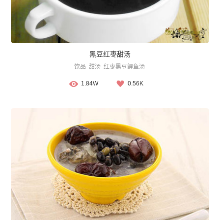
黑豆红枣甜汤
饮品
甜汤
红枣黑豆鲤鱼汤
1.84W
0.56K