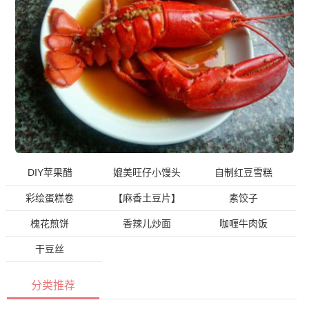
DIY苹果醋
媲美旺仔小馒头
自制红豆雪糕
彩绘蛋糕卷
【麻香土豆片】
素饺子
槐花煎饼
香辣儿炒面
咖喱牛肉饭
干豆丝
分类推荐