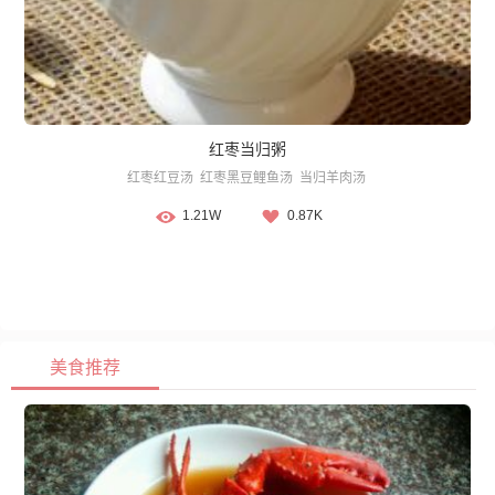
红枣当归粥
红枣红豆汤
红枣黑豆鲤鱼汤
当归羊肉汤
1.21W
0.87K
美食推荐