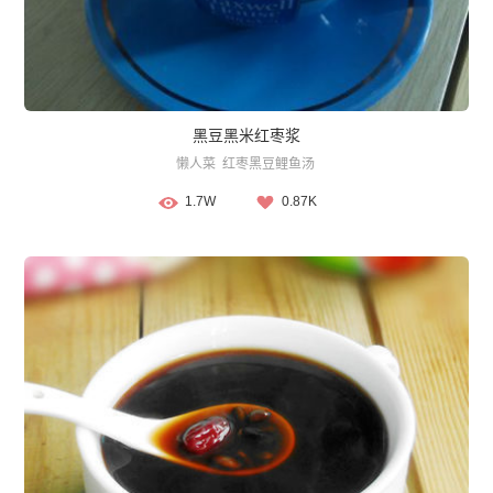
黑豆黑米红枣浆
懒人菜
红枣黑豆鲤鱼汤
1.7W
0.87K