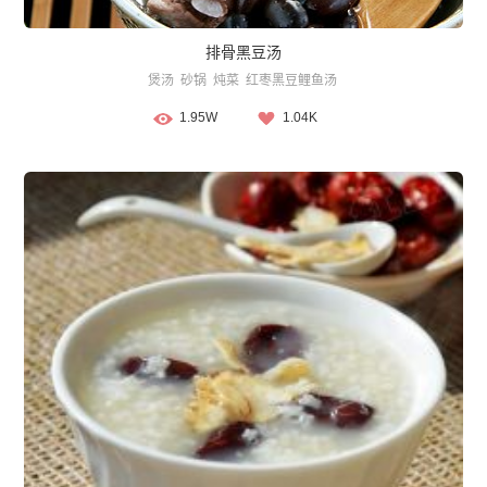
排骨黑豆汤
煲汤
砂锅
炖菜
红枣黑豆鲤鱼汤
1.95W
1.04K