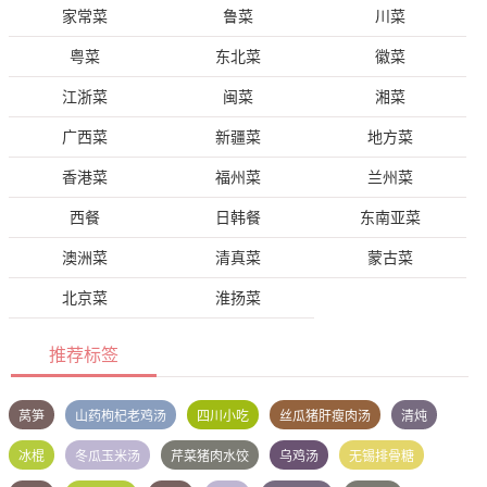
家常菜
鲁菜
川菜
粤菜
东北菜
徽菜
江浙菜
闽菜
湘菜
广西菜
新疆菜
地方菜
香港菜
福州菜
兰州菜
西餐
日韩餐
东南亚菜
澳洲菜
清真菜
蒙古菜
北京菜
淮扬菜
推荐标签
莴笋
山药枸杞老鸡汤
四川小吃
丝瓜猪肝瘦肉汤
清炖
冰棍
冬瓜玉米汤
芹菜猪肉水饺
乌鸡汤
无锡排骨糖