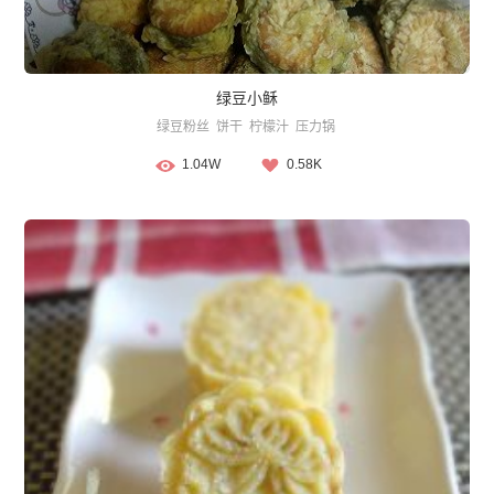
绿豆小稣
绿豆粉丝
饼干
柠檬汁
压力锅
1.04W
0.58K