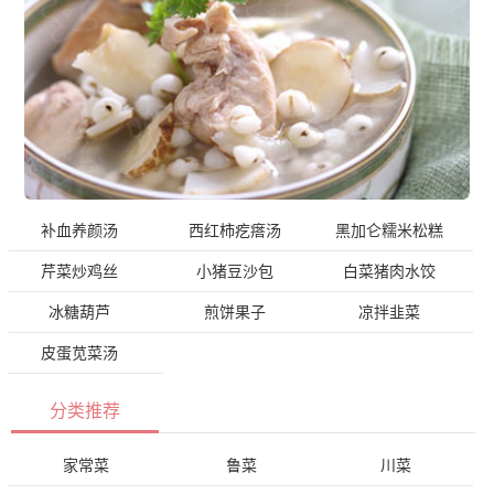
补血养颜汤
西红柿疙瘩汤
黑加仑糯米松糕
芹菜炒鸡丝
小猪豆沙包
白菜猪肉水饺
冰糖葫芦
煎饼果子
凉拌韭菜
皮蛋苋菜汤
分类推荐
家常菜
鲁菜
川菜