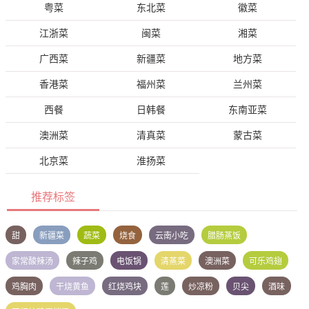
粤菜
东北菜
徽菜
江浙菜
闽菜
湘菜
广西菜
新疆菜
地方菜
香港菜
福州菜
兰州菜
西餐
日韩餐
东南亚菜
澳洲菜
清真菜
蒙古菜
北京菜
淮扬菜
推荐标签
甜
新疆菜
蔬菜
烧食
云南小吃
腊肠蒸饭
家常酸辣汤
辣子鸡
电饭锅
清蒸菜
澳洲菜
可乐鸡翅
鸡胸肉
干烧黄鱼
红烧鸡块
莲
炒凉粉
贝尖
酒味