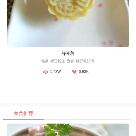
绿豆蓉
糕点
绿豆粉丝
素食
绿豆乳鸽汤
1.72W
0.93K
美食推荐