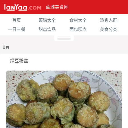
蓝雅美食网
首页
菜谱大全
食材大全
适宜人群
一日三餐
甜点饮品
面包糕点
美食分类
首页
绿豆粉丝