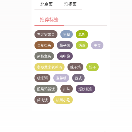
北京菜
淮扬菜
推荐标签
东北家常菜
早餐
慕斯
自制街头
臊子面
烤鸡
主食
剁椒鱼头
鸡中翅
冬瓜薏米老鸭汤
辣子鸡
饺子
糙米粥
麦芽糖
西式
照烧鸡腿饭
川味
爆炒鱿鱼
卤肉饭
杭州小吃