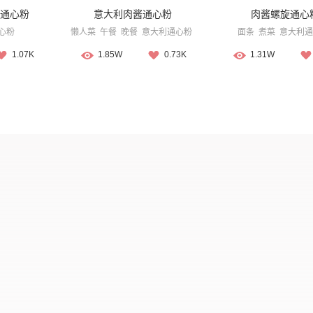
通心粉
意大利肉酱通心粉
肉酱螺旋通心
心粉
懒人菜
午餐
晚餐
意大利通心粉
面条
煮菜
意大利通
1.07K
1.85W
0.73K
1.31W