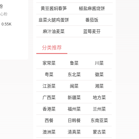
粉
黄豆酱焖春笋
椒盐麻酱烧饼
心粉
韭菜火腿鸡蛋饼
番茄饭
0.55K
麻汁油麦菜
蓝莓麦芬
分类推荐
家常菜
鲁菜
川菜
粤菜
东北菜
徽菜
江浙菜
闽菜
湘菜
广西菜
新疆菜
地方菜
香港菜
福州菜
兰州菜
西餐
日韩餐
东南亚菜
澳洲菜
清真菜
蒙古菜