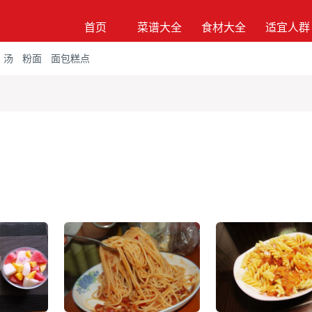
首页
菜谱大全
食材大全
适宜人群
汤
粉面
面包糕点