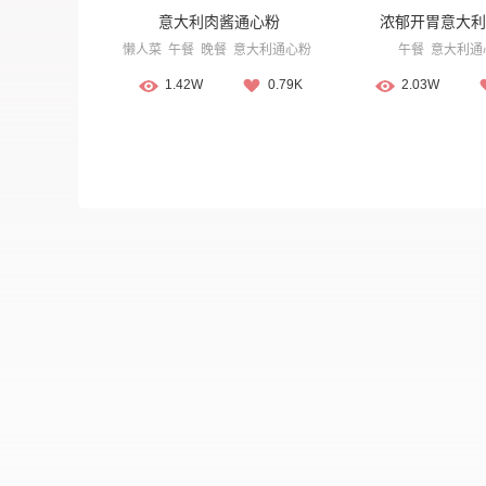
意大利肉酱通心粉
浓郁开胃意大利
懒人菜
午餐
晚餐
意大利通心粉
午餐
意大利通
1.42W
0.79K
2.03W