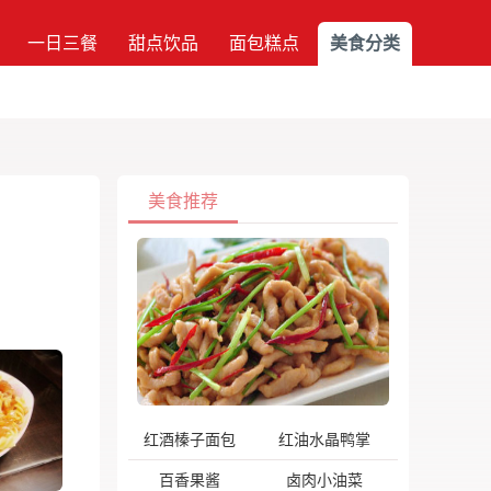
一日三餐
甜点饮品
面包糕点
美食分类
美食推荐
红酒榛子面包
红油水晶鸭掌
百香果酱
卤肉小油菜