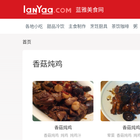
蓝雅美食网
各地小吃
甜品冷饮
主食制作
烹饪厨具
茶饮咖啡
粥
首页
香菇炖鸡
香菇炖鸡
香菇炖鸡
香菇炖鸡
炖鸡
炖鸡汁
荤菜
香菇炖鸡
炖