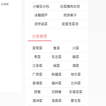
0.83K
小猪豆沙包
白菜猪肉水饺
冰糖葫芦
煎饼果子
凉拌韭菜
皮蛋苋菜汤
分类推荐
家常菜
鲁菜
川菜
粤菜
东北菜
徽菜
江浙菜
闽菜
湘菜
广西菜
新疆菜
地方菜
香港菜
福州菜
兰州菜
西餐
日韩餐
东南亚菜
澳洲菜
清真菜
蒙古菜