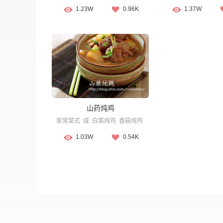
1.23W
0.96K
1.37W
山药炖鸡
家常菜式
咸
白菜炖鸡
香菇炖鸡
1.03W
0.54K