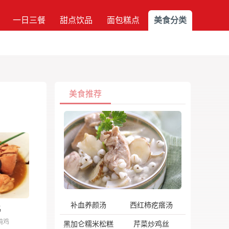
一日三餐
甜点饮品
面包糕点
美食分类
美食推荐
补血养颜汤
西红柿疙瘩汤
鸡
炖鸡
黑加仑糯米松糕
芹菜炒鸡丝