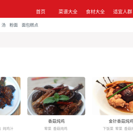
首页
菜谱大全
食材大全
适宜人群
汤
粉面
面包糕点
香菇炖鸡
金针香菇炖
鸡
炖鸡汁
荤菜
香菇炖鸡
下饭菜
荤菜
香菇