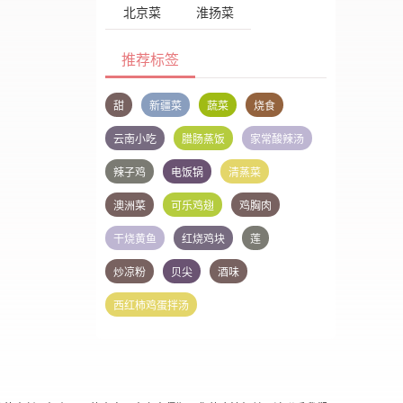
北京菜
淮扬菜
推荐标签
甜
新疆菜
蔬菜
烧食
云南小吃
腊肠蒸饭
家常酸辣汤
辣子鸡
电饭锅
清蒸菜
澳洲菜
可乐鸡翅
鸡胸肉
干烧黄鱼
红烧鸡块
莲
炒凉粉
贝尖
酒味
西红柿鸡蛋拌汤