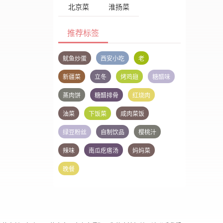
北京菜
淮扬菜
推荐标签
鱿鱼炒蛋
西安小吃
老
新疆菜
立冬
烤鸡翅
糖醋味
蒸肉饼
糖醋排骨
红烧肉
油菜
下饭菜
咸肉菜饭
绿豆粉丝
自制饮品
樱桃汁
辣味
南瓜疙瘩汤
妈妈菜
晚餐