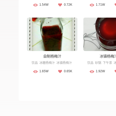
1.54W
0.72K
1.71W
自制杨梅汁
冰镇杨梅
饮品
冰糖杨梅汁
冰镇杨梅汁
饮品
砂锅
下午茶
1.65W
0.65K
1.92W