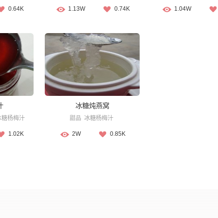
0.64K
1.13W
0.74K
1.04W
汁
冰糖炖燕窝
冰糖杨梅汁
甜品
冰糖杨梅汁
1.02K
2W
0.85K