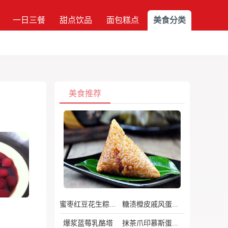
一日三餐
甜点饮品
面包糕点
美食分类
美食推荐
蜜枣红豆花生粽子
糖渍橙皮戚风蛋糕
爆浆蓝莓乳酪塔
抹茶爪印慕斯蛋糕