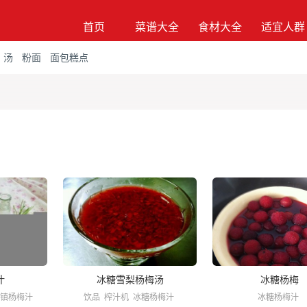
首页
菜谱大全
食材大全
适宜人群
汤
粉面
面包糕点
汁
冰糖雪梨杨梅汤
冰糖杨梅
镇杨梅汁
饮品
榨汁机
冰糖杨梅汁
冰糖杨梅汁