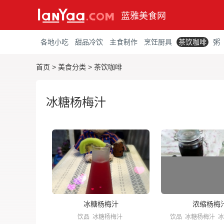
蓝雅美食网
各地小吃
甜品冷饮
主食制作
烹饪厨具
茶饮咖啡
粥
首页
>
美食分类
>
茶饮咖啡
冰糖杨梅汁
冰糖杨梅汁
浓缩杨梅
饮品
冰糖杨梅汁
饮品
冰糖杨梅汁
冰