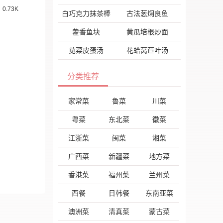
0.73K
白巧克力抹茶棒
古法葱焖良鱼
藿香鱼块
黄瓜培根炒面
苋菜皮蛋汤
花蛤莴苣叶汤
分类推荐
家常菜
鲁菜
川菜
粤菜
东北菜
徽菜
江浙菜
闽菜
湘菜
广西菜
新疆菜
地方菜
香港菜
福州菜
兰州菜
西餐
日韩餐
东南亚菜
澳洲菜
清真菜
蒙古菜