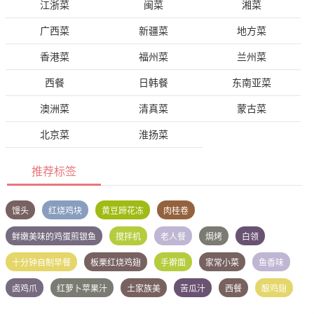
江浙菜
闽菜
湘菜
广西菜
新疆菜
地方菜
香港菜
福州菜
兰州菜
西餐
日韩餐
东南亚菜
澳洲菜
清真菜
蒙古菜
北京菜
淮扬菜
推荐标签
馒头
红烧鸡块
黄豆蹄花冻
肉桂卷
鲜嫩美味的鸡蛋煎银鱼
搅拌机
老人餐
焗烤
白领
十分钟自制早餐
板栗红烧鸡翅
手擀面
家常小菜
鱼香味
卤鸡爪
红萝卜苹果汁
土家族美
苦瓜汁
西餐
酿鸡翅