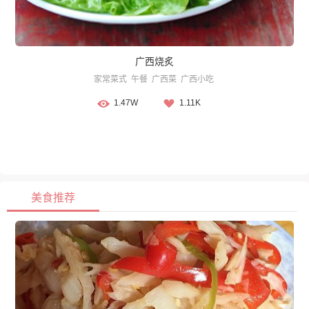
广西烧炙
家常菜式
午餐
广西菜
广西小吃
1.47W
1.11K
美食推荐