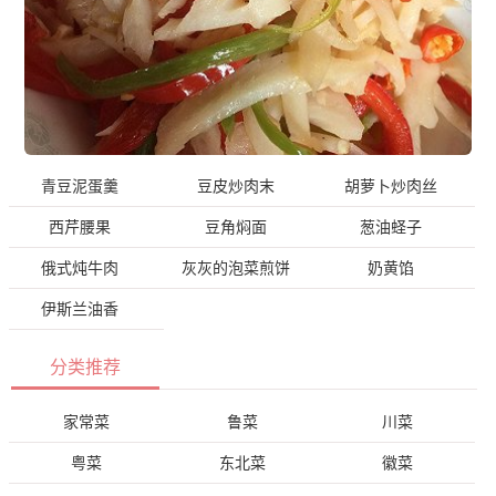
青豆泥蛋羹
豆皮炒肉末
胡萝卜炒肉丝
西芹腰果
豆角焖面
葱油蛏子
俄式炖牛肉
灰灰的泡菜煎饼
奶黄馅
伊斯兰油香
分类推荐
家常菜
鲁菜
川菜
粤菜
东北菜
徽菜