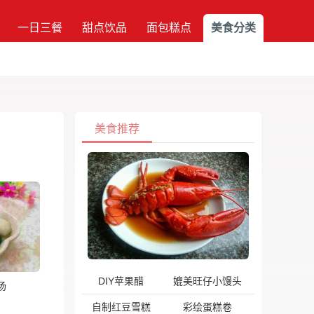
一日三餐
甜点饮品
面包糕点
美食分类
美食推荐
DIY苹果醋
媲美旺仔小馒头
汤
自制红豆雪糕
彩绘蛋糕卷