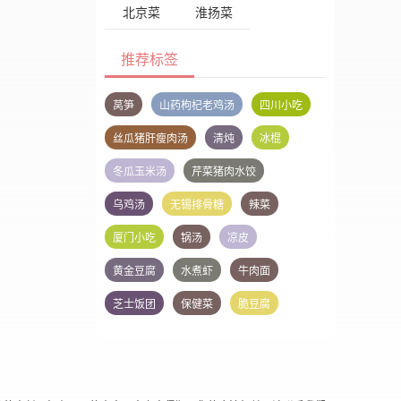
北京菜
淮扬菜
推荐标签
莴笋
山药枸杞老鸡汤
四川小吃
丝瓜猪肝瘦肉汤
清炖
冰棍
冬瓜玉米汤
芹菜猪肉水饺
乌鸡汤
无锡排骨糖
辣菜
厦门小吃
锅汤
凉皮
黄金豆腐
水煮虾
牛肉面
芝士饭团
保健菜
脆豆腐