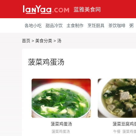
蓝雅美食网
各地小吃
甜品冷饮
主食制作
烹饪厨具
茶饮咖啡
粥
首页
>
美食分类
>
汤
菠菜鸡蛋汤
菠菜鸡蛋汤
菠菜豆腐鸡
菠菜鸡蛋汤
午餐
菠菜鸡