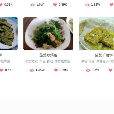
0.58K
1.6W
0.89K
1.82W
饼
菠菜炒鸡蛋
菠菜千层饼
菜鸡蛋汤
家常菜式
午餐
晚餐
菠菜鸡蛋汤
早餐
美食
营养食谱
菠
0.6K
1.45W
0.59K
1.5W