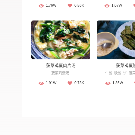
1.76W
0.86K
1.07W
菠菜鸡蛋肉片汤
菠菜鸡蛋
菠菜鸡蛋汤
午餐
晚餐
饼
菠
1.91W
0.73K
1.35W