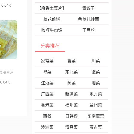
0.64K
【麻香土豆片】
素饺子
槐花煎饼
香辣儿炒面
咖喱牛肉饭
干豆丝
分类推荐
家常菜
鲁菜
川菜
粤菜
东北菜
徽菜
菜鸡蛋汤
0.84K
江浙菜
闽菜
湘菜
广西菜
新疆菜
地方菜
香港菜
福州菜
兰州菜
西餐
日韩餐
东南亚菜
澳洲菜
清真菜
蒙古菜