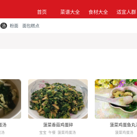
首页
菜谱大全
食材大全
适宜人群
汤
粉面
面包糕点
蛋汤
菠菜香菇鸡蛋碎
菠菜鸡蛋鱼丸
蛋汤
宝宝
午餐
菠菜鸡蛋汤
菠菜鸡蛋汤