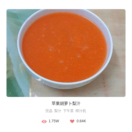
苹果胡萝卜梨汁
饮品
梨汁
下午茶
榨汁机
1.75W
0.84K