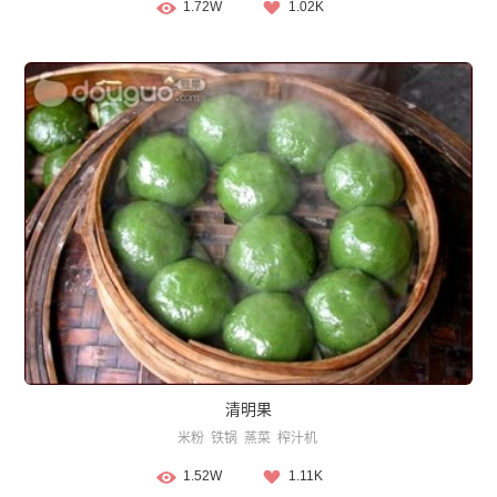
1.72W
1.02K
清明果
米粉
铁锅
蒸菜
榨汁机
1.52W
1.11K