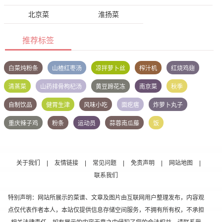
北京菜
淮扬菜
推荐标签
白菜炖粉条
山楂红枣汤
凉拌萝卜丝
榨汁机
红烧鸡翅
清蒸菜
山药排骨枸杞汤
黄豆蹄花冻
南京菜
秋季
自制饮品
健胃生津
风味小吃
面疙瘩
炸萝卜丸子
重庆辣子鸡
粉条
运动员
蒜蓉南瓜藤
饭
关于我们
|
友情链接
|
常见问题
|
免责声明
|
网站地图
|
联系我们
特别声明：网站所展示的菜谱、文章及图片由互联网用户整理发布，内容观
点仅代表作者本人，本站仅提供信息存储空间服务，不拥有所有权，不承担