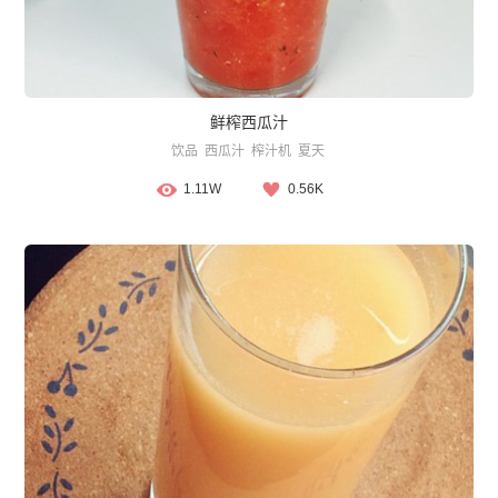
鲜榨西瓜汁
饮品
西瓜汁
榨汁机
夏天
1.11W
0.56K