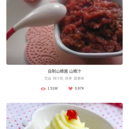
自制山楂酱 山楂汁
饮品
榨汁机
秋季
蔬果味
1.51W
0.87K