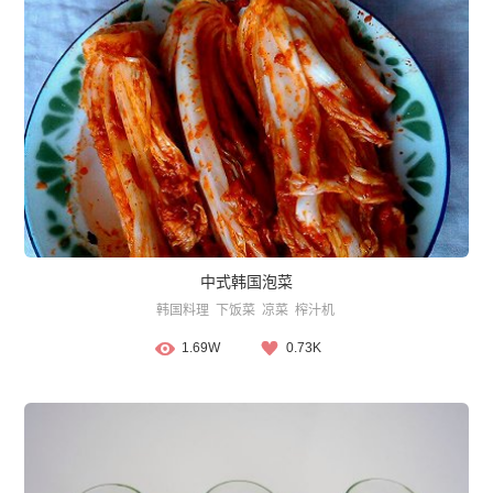
中式韩国泡菜
韩国料理
下饭菜
凉菜
榨汁机
1.69W
0.73K