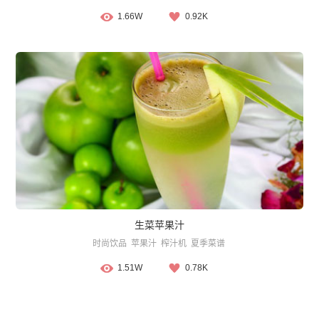
1.66W
0.92K
生菜苹果汁
时尚饮品
苹果汁
榨汁机
夏季菜谱
1.51W
0.78K