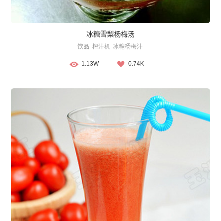
冰糖雪梨杨梅汤
饮品
榨汁机
冰糖杨梅汁
1.13W
0.74K