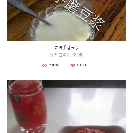
果语手磨豆浆
饮品
豆浆机
榨汁机
2.02W
0.63K