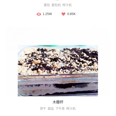
面包
面包机
榨汁机
1.25W
0.85K
木糠杯
饼干
甜品
下午茶
榨汁机