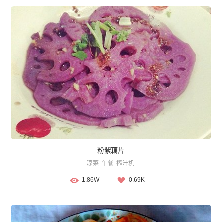
粉紫藕片
凉菜
午餐
榨汁机
1.86W
0.69K