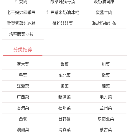
红烧肉
酸菜炖猪骨汤
淡奶油司康
老干妈炒四季豆
红豆薏米奶油冰棍
蜜酱牛肉
雪梨紫薯炖冰糖
蟹粉娃娃菜
海盐奶盖红茶
鸡蛋蔬菜沙拉
分类推荐
家常菜
鲁菜
川菜
粤菜
东北菜
徽菜
江浙菜
闽菜
湘菜
广西菜
新疆菜
地方菜
香港菜
福州菜
兰州菜
西餐
日韩餐
东南亚菜
澳洲菜
清真菜
蒙古菜