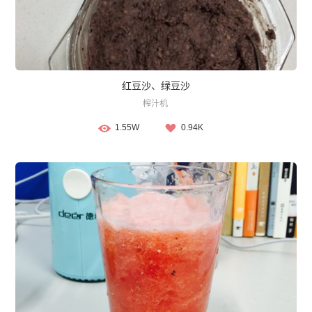
红豆沙、绿豆沙
榨汁机
1.55W
0.94K