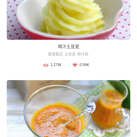
鸡汁土豆泥
家常菜式
土豆泥
榨汁机
1.27W
0.56K