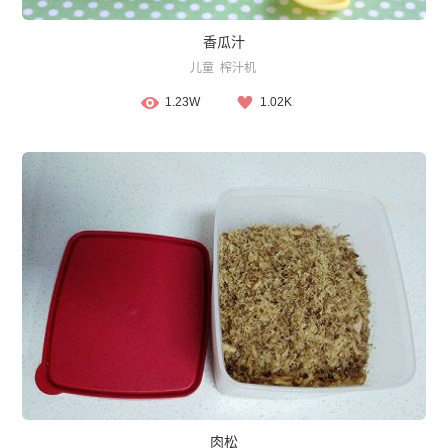
香瓜汁
儿童
榨汁机
1.23W
1.02K
肉松