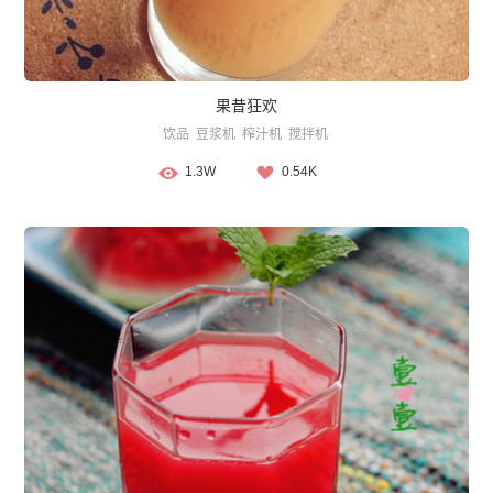
果昔狂欢
饮品
豆浆机
榨汁机
搅拌机
1.3W
0.54K