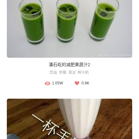
潘石屹的减肥果蔬汁2
饮品
早餐
清淡
榨汁机
1.05W
0.9K