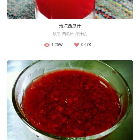
清凉西瓜汁
饮品
西瓜汁
榨汁机
1.25W
0.67K