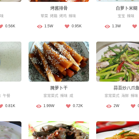
烤酱排骨
白萝卜米糊
味
荤菜
烤箱
烤鸡
辣味
宝宝
辣味
0.56K
1.5W
0.95K
1.3W
腌萝卜干
蒜苔炒八爪
味
午餐
家常菜式
辣味
咸
家常菜式
海鲜
辣味
0.81K
1.99W
0.72K
2W