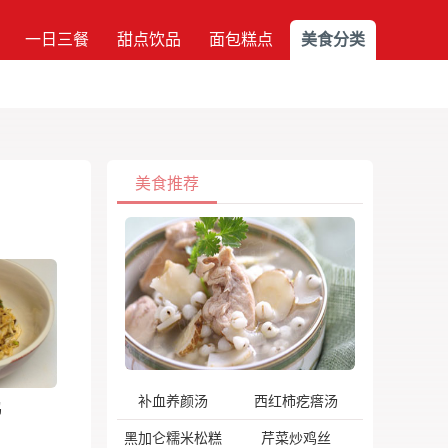
一日三餐
甜点饮品
面包糕点
美食分类
美食推荐
补血养颜汤
西红柿疙瘩汤
鸡
黑加仑糯米松糕
芹菜炒鸡丝