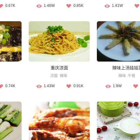
0.67K
1.46W
0.85K
1.41W
重庆凉面
辣味上汤娃娃
凉面
辣味
辣味
午餐
0.74K
1.43W
0.91K
1.9W