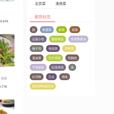
北京菜
淮扬菜
推荐标签
0.87K
甜
新疆菜
蔬菜
烧食
云南小吃
腊肠蒸饭
家常酸辣汤
辣子鸡
电饭锅
清蒸菜
澳洲菜
可乐鸡翅
鸡胸肉
干烧黄鱼
红烧鸡块
莲
鱼
炒凉粉
贝尖
酒味
微辣
西红柿鸡蛋拌汤
0.77K