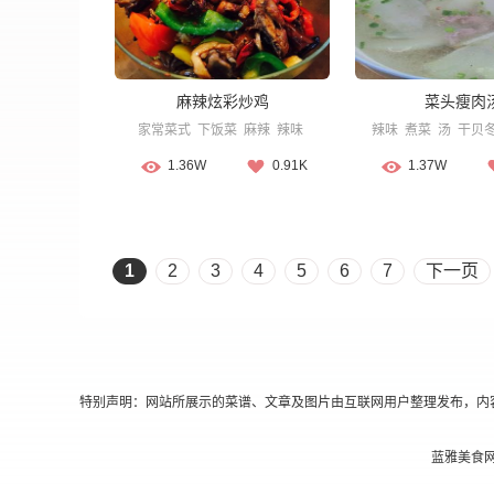
麻辣炫彩炒鸡
菜头瘦肉
家常菜式
下饭菜
麻辣
辣味
辣味
煮菜
汤
干贝
1.36W
0.91K
1.37W
1
2
3
4
5
6
7
下一页
特别声明：网站所展示的菜谱、文章及图片由互联网用户整理发布，内
蓝雅美食