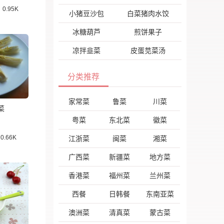
0.95K
小猪豆沙包
白菜猪肉水饺
冰糖葫芦
煎饼果子
凉拌韭菜
皮蛋苋菜汤
分类推荐
家常菜
鲁菜
川菜
菜
粤菜
东北菜
徽菜
0.66K
江浙菜
闽菜
湘菜
广西菜
新疆菜
地方菜
香港菜
福州菜
兰州菜
西餐
日韩餐
东南亚菜
澳洲菜
清真菜
蒙古菜