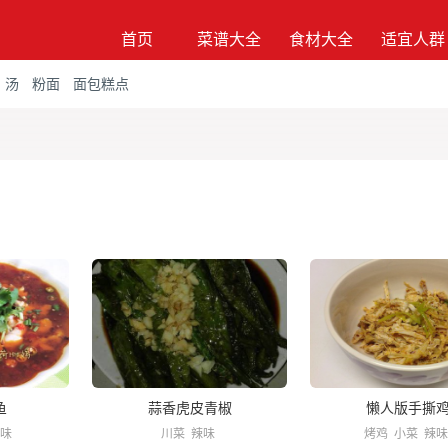
首页
菜谱大全
食材大全
适宜人群
汤
粉面
面包糕点
鱼
蒜香虎皮青椒
懒人版手撕
味
川菜
辣味
烤鸡
小菜
辣味