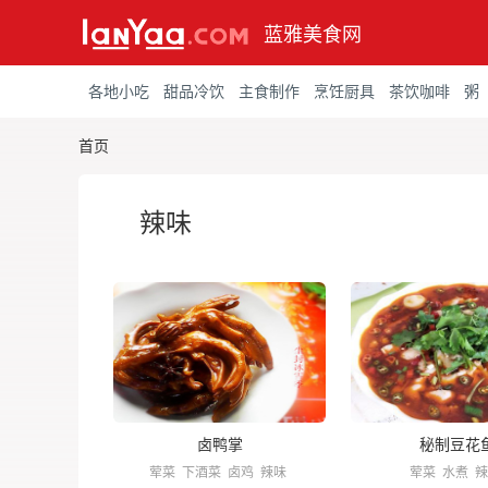
蓝雅美食网
各地小吃
甜品冷饮
主食制作
烹饪厨具
茶饮咖啡
粥
首页
辣味
卤鸭掌
秘制豆花
荤菜
下酒菜
卤鸡
辣味
荤菜
水煮
辣