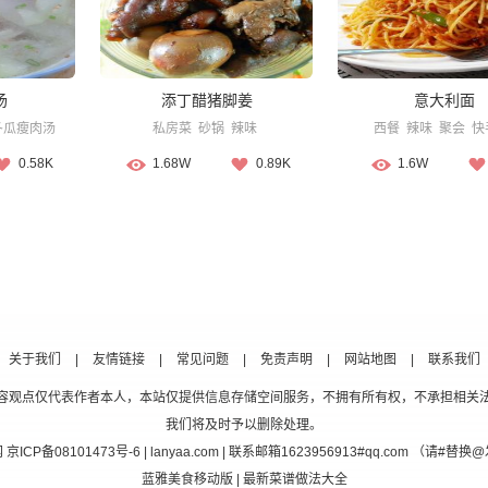
汤
添丁醋猪脚姜
意大利面
冬瓜瘦肉汤
私房菜
砂锅
辣味
西餐
辣味
聚会
快
0.58K
1.68W
0.89K
1.6W
关于我们
|
友情链接
|
常见问题
|
免责声明
|
网站地图
|
联系我们
容观点仅代表作者本人，本站仅提供信息存储空间服务，不拥有所有权，不承担相关
我们将及时予以删除处理。
网
京ICP备08101473号-6
| lanyaa.com | 联系邮箱1623956913#qq.com （请#
蓝雅美食移动版
| 最新菜谱做法大全