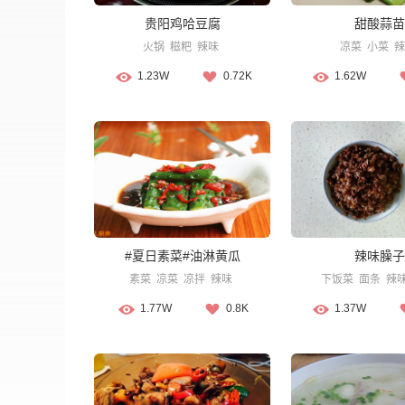
贵阳鸡哈豆腐
甜酸蒜苗
火锅
糍粑
辣味
凉菜
小菜
辣
1.23W
0.72K
1.62W
#夏日素菜#油淋黄瓜
辣味臊子
素菜
凉菜
凉拌
辣味
下饭菜
面条
辣
1.77W
0.8K
1.37W