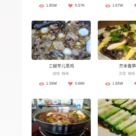
1.85W
0.57K
1.67W
三椒芋儿蒸鸡
芥末春笋
咸味
辣味
凉菜
辣味
1.59W
0.66K
1.65W