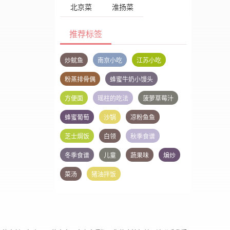
北京菜
淮扬菜
推荐标签
炒鱿鱼
南京小吃
江苏小吃
粉蒸排骨偶
蜂蜜牛奶小馒头
方便面
瑶柱的吃法
菠萝草莓汁
蜂蜜葡萄
沙锅
凉粉鱼鱼
芝士焗饭
白领
秋季食谱
冬季食谱
儿童
蔬果味
煸炒
菜汤
猪油拌饭