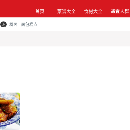
首页
菜谱大全
食材大全
适宜人群
汤
粉面
面包糕点