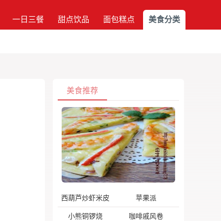
一日三餐
甜点饮品
面包糕点
美食分类
美食推荐
西葫芦炒虾米皮
苹果派
小熊铜锣烧
咖啡戚风卷