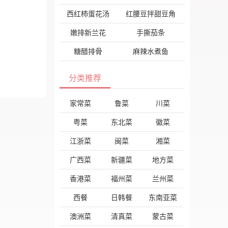
西红柿蛋花汤
红腰豆拌甜豆角
嫩排新兰花
手撕茄条
糖醋排骨
麻辣水煮鱼
分类推荐
家常菜
鲁菜
川菜
粤菜
东北菜
徽菜
江浙菜
闽菜
湘菜
广西菜
新疆菜
地方菜
香港菜
福州菜
兰州菜
西餐
日韩餐
东南亚菜
澳洲菜
清真菜
蒙古菜