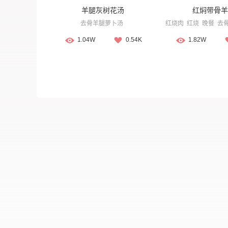
羊腿灰树花汤
红焖带骨羊
去骨羊腿萝卜汤
红烧肉
红烧
晚餐
去
1.04W
0.54K
1.82W