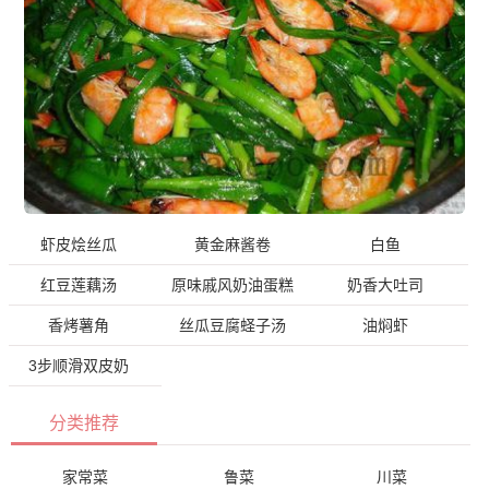
虾皮烩丝瓜
黄金麻酱卷
白鱼
红豆莲藕汤
原味戚风奶油蛋糕
奶香大吐司
香烤薯角
丝瓜豆腐蛏子汤
油焖虾
3步顺滑双皮奶
分类推荐
家常菜
鲁菜
川菜