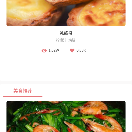
乳酪塔
柠檬汁
烘焙
1.62W
0.88K
美食推荐