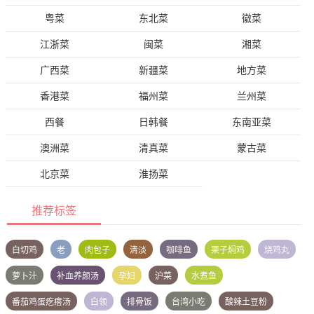
粤菜
东北菜
徽菜
江浙菜
闽菜
湘菜
广西菜
新疆菜
地方菜
香港菜
福州菜
兰州菜
西餐
日韩餐
东南亚菜
澳洲菜
清真菜
蒙古菜
北京菜
淮扬菜
推荐标签
白切鸡
老
肉包子
清淡
咖啡鱼
栗子焖鸡
烧鸡丸
萝卜汁
补血养颜汤
孕妇
沪菜
水煮鱼
番茄鸡蛋疙瘩汤
白领
排骨饭
台湾小吃
酸辣土豆粉