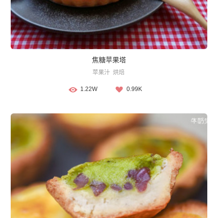
焦糖苹果塔
苹果汁
烘焙
1.22W
0.99K