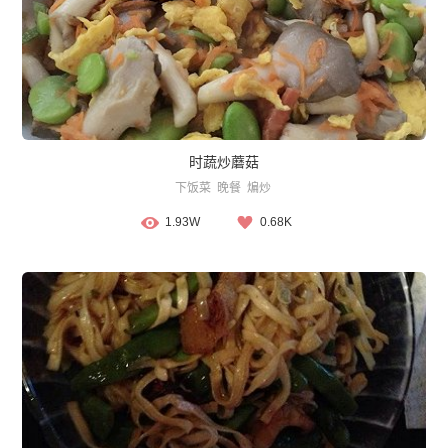
时蔬炒蘑菇
下饭菜
晚餐
煸炒
1.93W
0.68K