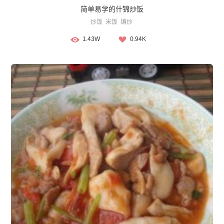
简单易学的什锦炒饭
炒饭
米饭
煸炒
1.43W
0.94K