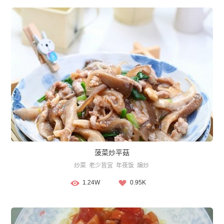
菠菜炒平菇
炒菜
老少皆宜
年夜饭
煸炒
1.24W
0.95K