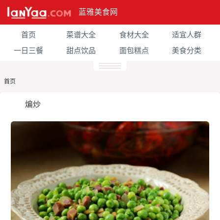
蓝雅美食网
首页
菜谱大全
食材大全
适宜人群
一日三餐
甜点饮品
面包糕点
美食分类
首页
煸炒