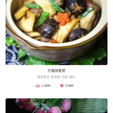
什菌排骨煲
家常菜式
煲汤菜
炒锅
煸炒
1.48W
0.99K