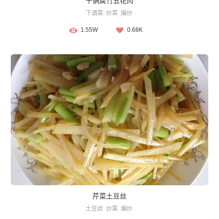
干锅腐竹五花肉
下酒菜
炒菜
煸炒
1.55W
0.68K
芹菜土豆丝
土豆丝
炒菜
煸炒