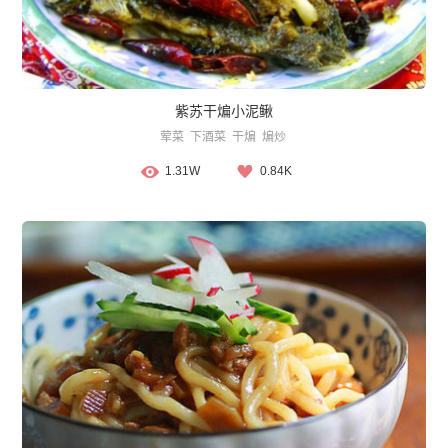
紫苏干煸小泥鳅
荤菜
下酒菜
干煸
煸炒
1.31W
0.84K