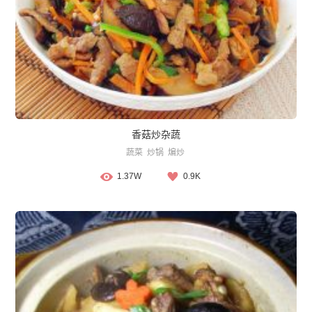
香菇炒杂蔬
蔬菜
炒锅
煸炒
1.37W
0.9K