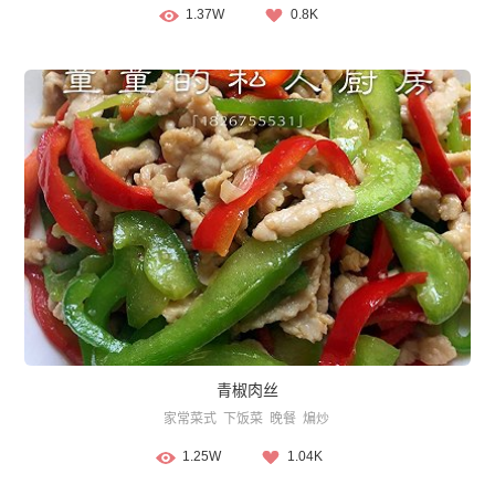
1.37W
0.8K
青椒肉丝
家常菜式
下饭菜
晚餐
煸炒
1.25W
1.04K