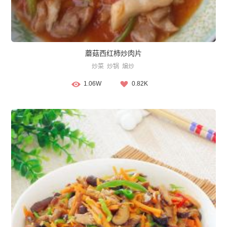
蘑菇西红柿炒肉片
炒菜
炒锅
煸炒
1.06W
0.82K