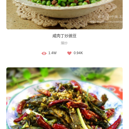
咸肉丁炒豌豆
煸炒
1.4W
0.94K