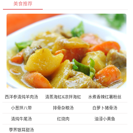
美食推荐
西洋参清炖羊肉汤
清蒸海虹&凉拌海虹
水煮香辣红薯粉丝
小葱拌八带
排骨杂粮汤
白萝卜猪骨汤
清炖牛尾汤
红烧肉
油浸小黄鱼
荸荠银耳甜汤