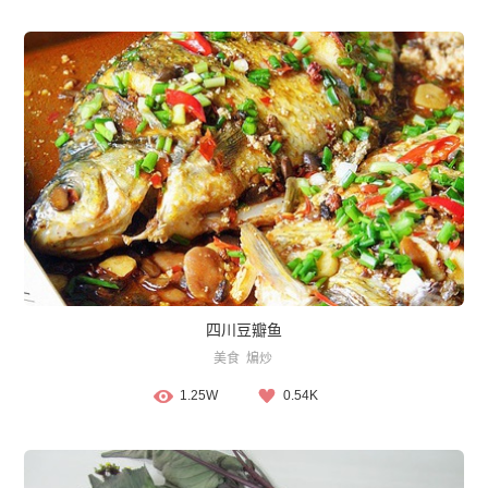
四川豆瓣鱼
美食
煸炒
1.25W
0.54K