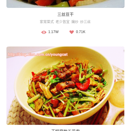
三丝豆干
家常菜式
老少皆宜
煸炒
炒三丝
1.17W
0.71K