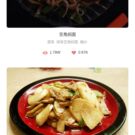
豆角焖面
面条
排骨豆角焖面
煸炒
1.78W
0.97K