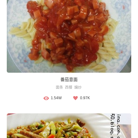
番茄意面
面条
西餐
煸炒
1.54W
0.97K