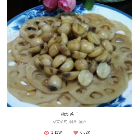
藕炒莲子
家常菜式
焖食
煸炒
1.11W
0.62K