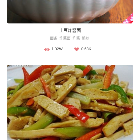
土豆炸酱面
面条
炸酱面
炸酱
煸炒
1.02W
0.63K