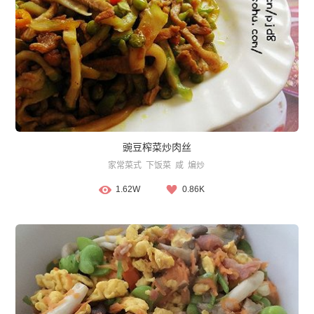
豌豆榨菜炒肉丝
家常菜式
下饭菜
咸
煸炒
1.62W
0.86K