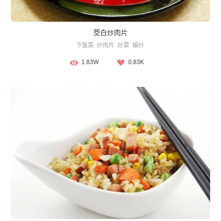
茭白炒肉片
下饭菜
炒肉片
炒菜
煸炒
1.83W
0.83K