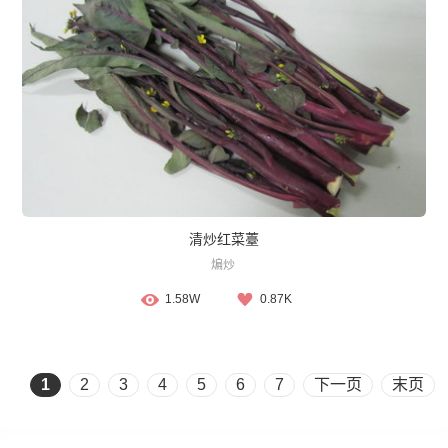
清炒红菜薹
煸炒
1.58W
0.87K
1
2
3
4
5
6
7
下一页
末页