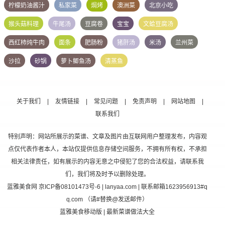
柠檬奶油酱汁
私家菜
焗烤
澳洲菜
北京小吃
猴头菇料理
牛尾汤
豆腐卷
宝宝
文蛤豆腐汤
西红柿炖牛肉
面条
肥肠粉
猪肝汤
米汤
兰州菜
沙拉
砂锅
萝卜鲫鱼汤
清蒸鱼
关于我们
|
友情链接
|
常见问题
|
免责声明
|
网站地图
|
联系我们
特别声明：网站所展示的菜谱、文章及图片由互联网用户整理发布，内容观
点仅代表作者本人，本站仅提供信息存储空间服务，不拥有所有权，不承担
相关法律责任，如有展示的内容无意之中侵犯了您的合法权益，请联系我
们，我们将及时予以删除处理。
蓝雅美食网
京ICP备08101473号-6
| lanyaa.com | 联系邮箱1623956913#q
q.com （请#替换@发送邮件）
蓝雅美食移动版
| 最新菜谱做法大全