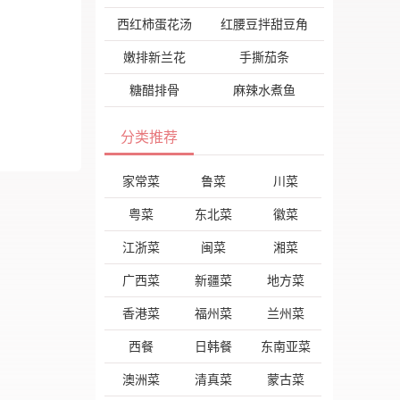
西红柿蛋花汤
红腰豆拌甜豆角
嫩排新兰花
手撕茄条
糖醋排骨
麻辣水煮鱼
分类推荐
家常菜
鲁菜
川菜
粤菜
东北菜
徽菜
江浙菜
闽菜
湘菜
广西菜
新疆菜
地方菜
香港菜
福州菜
兰州菜
西餐
日韩餐
东南亚菜
澳洲菜
清真菜
蒙古菜