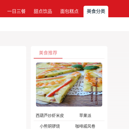
一日三餐
甜点饮品
面包糕点
美食分类
美食推荐
西葫芦炒虾米皮
苹果派
小熊铜锣烧
咖啡戚风卷