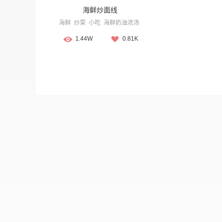
海鲜炒面线
海鲜
炒菜
小吃
海鲜奶油浓汤
1.44W
0.81K