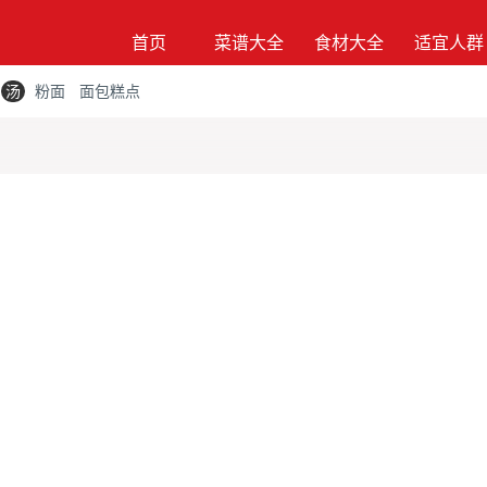
首页
菜谱大全
食材大全
适宜人群
汤
粉面
面包糕点