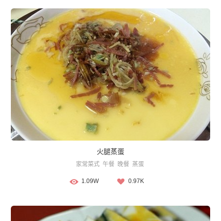
火腿蒸蛋
家常菜式
午餐
晚餐
蒸蛋
1.09W
0.97K