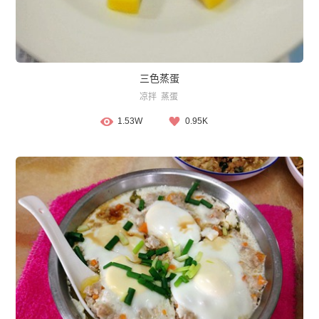
三色蒸蛋
凉拌
蒸蛋
1.53W
0.95K