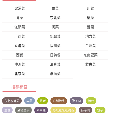
家常菜
鲁菜
川菜
粤菜
东北菜
徽菜
江浙菜
闽菜
湘菜
广西菜
新疆菜
地方菜
香港菜
福州菜
兰州菜
西餐
日韩餐
东南亚菜
澳洲菜
清真菜
蒙古菜
北京菜
淮扬菜
推荐标签
东北家常菜
早餐
慕斯
自制街头
臊子面
烤鸡
主食
剁椒鱼头
鸡中翅
冬瓜薏米老鸭汤
辣子鸡
饺子