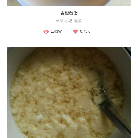
香橙蒸蛋
荤菜
小吃
蒸蛋
1.43W
0.75K