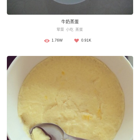
牛奶蒸蛋
荤菜
小吃
蒸蛋
1.76W
0.91K