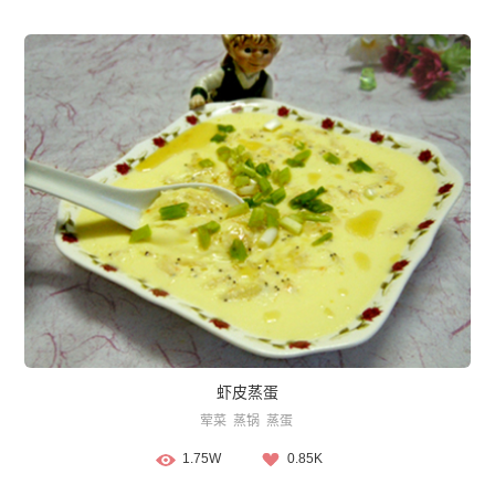
虾皮蒸蛋
荤菜
蒸锅
蒸蛋
1.75W
0.85K