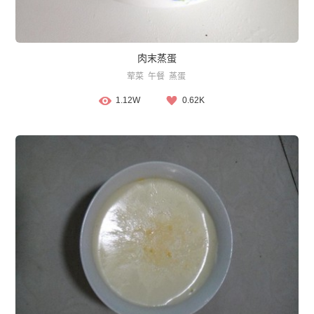
肉末蒸蛋
荤菜
午餐
蒸蛋
1.12W
0.62K