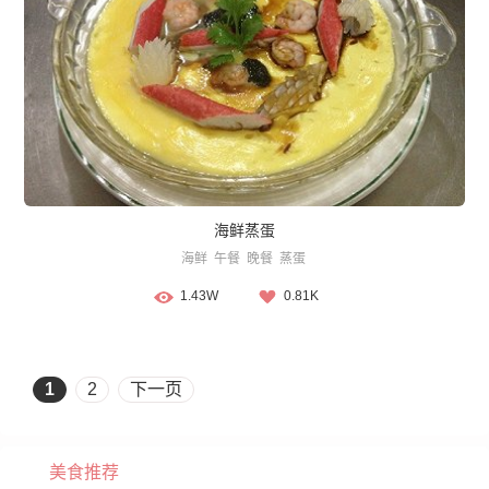
海鲜蒸蛋
海鲜
午餐
晚餐
蒸蛋
1.43W
0.81K
1
2
下一页
美食推荐