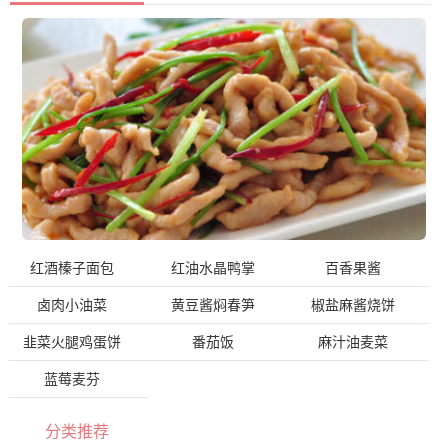
红酒榛子面包
红油水晶鸭掌
百香果酱
卤肉小油菜
黄豆酱焖春笋
椒盐麻酱烧饼
韭菜火腿鸡蛋饼
番茄饭
麻汁油麦菜
蓝莓麦芬
分类推荐