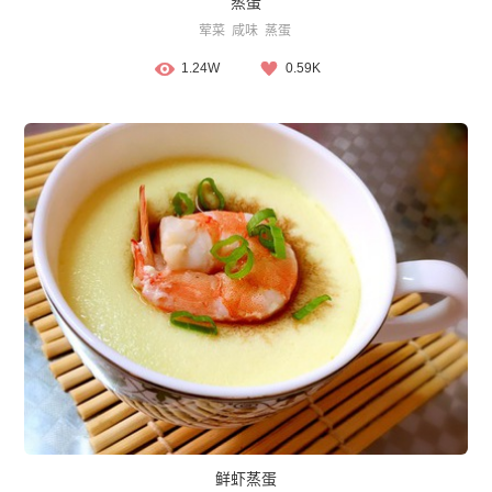
蒸蛋
荤菜
咸味
蒸蛋
1.24W
0.59K
鲜虾蒸蛋