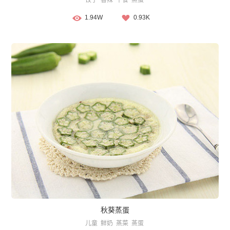
饺子
香辣
午餐
蒸蛋
1.94W
0.93K
秋葵蒸蛋
儿童
鲜奶
蒸菜
蒸蛋