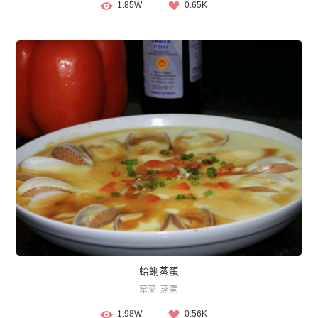
1.85W
0.65K
蛤蜊蒸蛋
荤菜
蒸蛋
1.98W
0.56K