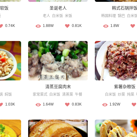
软饭
圣诞老人
韩式石锅拌
饭
老人
白米饭
米饭
韩国料理
锅巴
白米
0.74K
1.88W
0.81K
1.8W
清蒸豆腐肉末
紫薯杂粮饭
锅
焖饭
家常菜式
白米饭
清蒸菜
午餐
白米饭
炒菜
炖菜
1.03K
1.64W
0.83K
1.92W