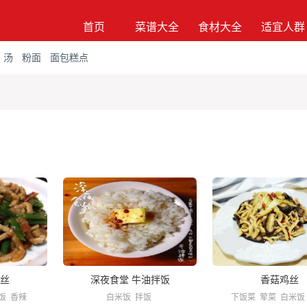
首页
菜谱大全
食材大全
适宜人群
汤
粉面
面包糕点
丝
深夜食堂 牛油拌饭
香菇鸡丝
饭
香辣
白米饭
拌饭
下饭菜
荤菜
白米饭