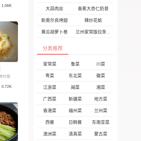
1.06K
大蒜肉丝
香蕉大杏仁奶昔
新奥尔良烤翅
辣炒花蛤
黄瓜胡萝卜卷
兰州家常版拉条子
分类推荐
家常菜
鲁菜
川菜
饭
粤菜
东北菜
徽菜
鲜炒饭
0.72K
江浙菜
闽菜
湘菜
广西菜
新疆菜
地方菜
香港菜
福州菜
兰州菜
西餐
日韩餐
东南亚菜
澳洲菜
清真菜
蒙古菜