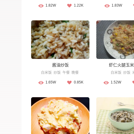
1.82W
1.22K
1.83W
酱油炒饭
虾仁火腿玉米
白米饭
炒饭
午餐
晚餐
白米饭
炒饭
1.65W
0.85K
1.52W