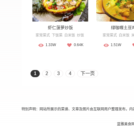
虾仁菠萝炒饭
绿咖喱土豆
家常菜式
下饭菜
白米饭
炒饭
家常菜式
白米饭
1.33W
0.64K
1.51W
1
2
3
4
下一页
特别声明：网站所展示的菜谱、文章及图片由互联网用户整理发布，内
蓝雅美食