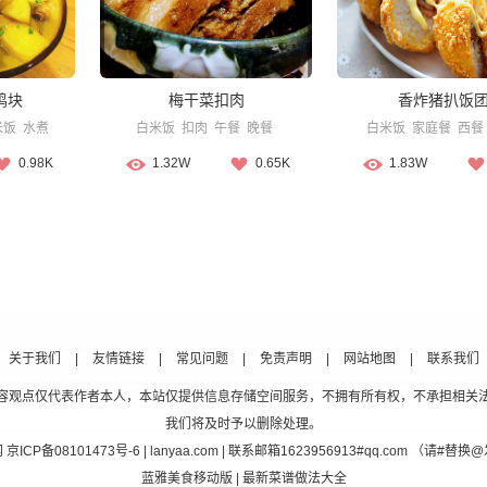
鸡块
梅干菜扣肉
香炸猪扒饭
米饭
水煮
白米饭
扣肉
午餐
晚餐
白米饭
家庭餐
西餐
0.98K
1.32W
0.65K
1.83W
关于我们
|
友情链接
|
常见问题
|
免责声明
|
网站地图
|
联系我们
容观点仅代表作者本人，本站仅提供信息存储空间服务，不拥有所有权，不承担相关
我们将及时予以删除处理。
网
京ICP备08101473号-6
| lanyaa.com | 联系邮箱1623956913#qq.com （请#
蓝雅美食移动版
| 最新菜谱做法大全