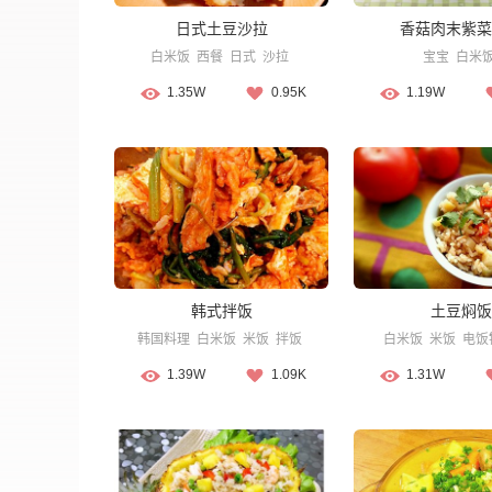
日式土豆沙拉
香菇肉末紫菜
白米饭
西餐
日式
沙拉
宝宝
白米
1.35W
0.95K
1.19W
韩式拌饭
土豆焖饭
韩国料理
白米饭
米饭
拌饭
白米饭
米饭
电饭
1.39W
1.09K
1.31W