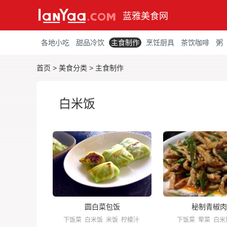
蓝雅美食网
各地小吃
甜品冷饮
主食制作
烹饪厨具
茶饮咖啡
粥
首页
>
美食分类
>
主食制作
白米饭
圆白菜包饭
秘制青椒肉
下饭菜
白米饭
米饭
柠檬汁
下饭菜
荤菜
白米