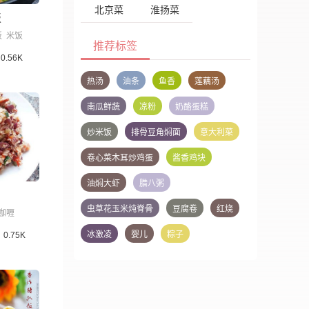
北京菜
淮扬菜
饭
饭
米饭
推荐标签
0.56K
热汤
油条
鱼香
莲藕汤
南瓜鲜蔬
凉粉
奶酪蛋糕
炒米饭
排骨豆角焖面
意大利菜
卷心菜木耳炒鸡蛋
酱香鸡块
油焖大虾
腊八粥
虫草花玉米炖脊骨
豆腐卷
红烧
咖喱
冰激凌
婴儿
粽子
0.75K