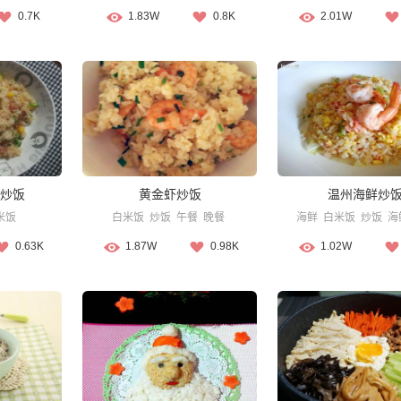
0.7K
1.83W
0.8K
2.01W
炒饭
黄金虾炒饭
温州海鲜炒
米饭
白米饭
炒饭
午餐
晚餐
海鲜
白米饭
炒饭
海
0.63K
1.87W
0.98K
1.02W