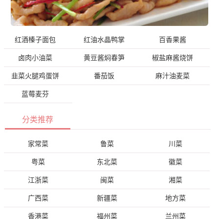
红酒榛子面包
红油水晶鸭掌
百香果酱
卤肉小油菜
黄豆酱焖春笋
椒盐麻酱烧饼
韭菜火腿鸡蛋饼
番茄饭
麻汁油麦菜
蓝莓麦芬
分类推荐
家常菜
鲁菜
川菜
粤菜
东北菜
徽菜
江浙菜
闽菜
湘菜
广西菜
新疆菜
地方菜
香港菜
福州菜
兰州菜