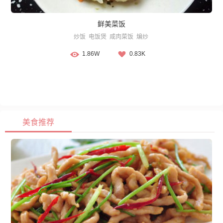
鲜美菜饭
炒饭
电饭煲
咸肉菜饭
煸炒
1.86W
0.83K
美食推荐