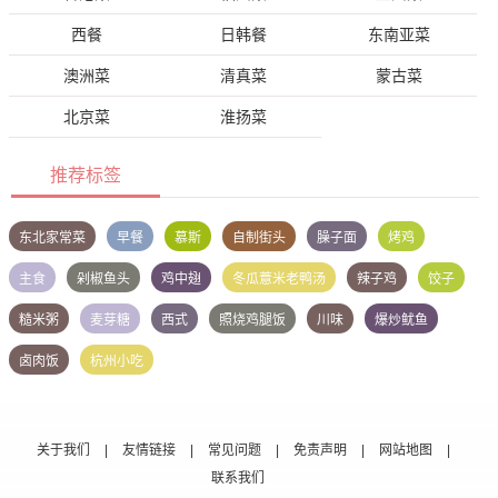
西餐
日韩餐
东南亚菜
澳洲菜
清真菜
蒙古菜
北京菜
淮扬菜
推荐标签
东北家常菜
早餐
慕斯
自制街头
臊子面
烤鸡
主食
剁椒鱼头
鸡中翅
冬瓜薏米老鸭汤
辣子鸡
饺子
糙米粥
麦芽糖
西式
照烧鸡腿饭
川味
爆炒鱿鱼
卤肉饭
杭州小吃
关于我们
|
友情链接
|
常见问题
|
免责声明
|
网站地图
|
联系我们