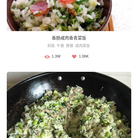
香肠咸肉香青菜饭
焖饭
午餐
晚餐
咸肉菜饭
1.3W
1.06K