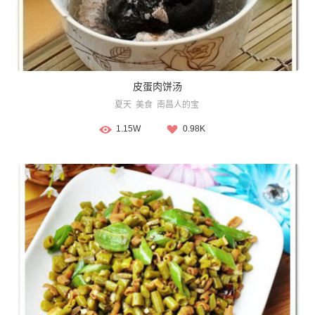
皮蛋肉饼汤
夏天
美食
南昌人的宝
1.15W
0.98K