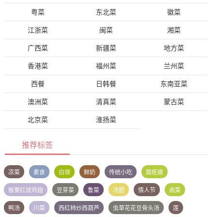
粤菜
东北菜
徽菜
江浙菜
闽菜
湘菜
广西菜
新疆菜
地方菜
香港菜
福州菜
兰州菜
西餐
日韩餐
东南亚菜
澳洲菜
清真菜
蒙古菜
北京菜
淮扬菜
推荐标签
凉菜
素食
白领
鲜奶
传统小吃
面疙瘩
板栗红烧鸡翅
豆芽菜
鲁菜
汤圆
情人节
卤菜
鸭汤
川菜
西红柿炒西葫芦
虫草花花豆骨头汤
莲