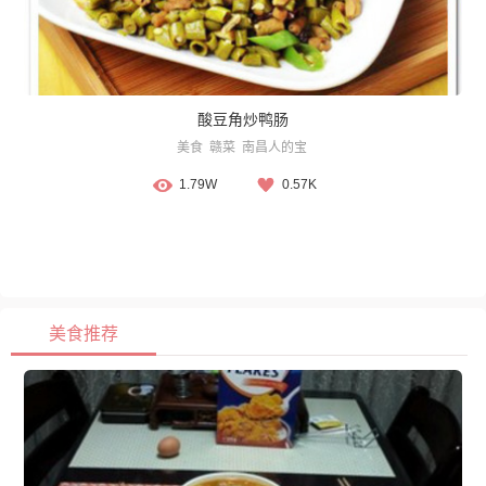
酸豆角炒鸭肠
美食
赣菜
南昌人的宝
1.79W
0.57K
美食推荐