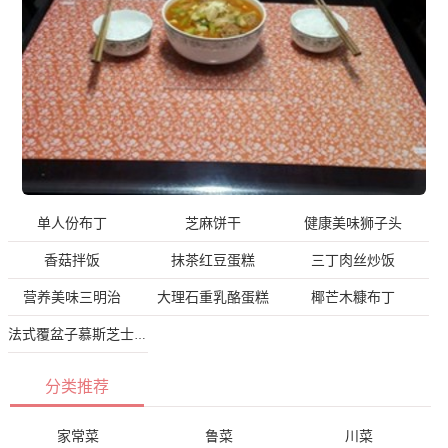
单人份布丁
芝麻饼干
健康美味狮子头
香菇拌饭
抹茶红豆蛋糕
三丁肉丝炒饭
营养美味三明治
大理石重乳酪蛋糕
椰芒木糠布丁
法式覆盆子慕斯芝士蛋糕
分类推荐
家常菜
鲁菜
川菜