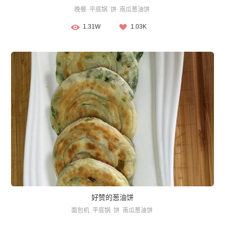
晚餐
平底锅
饼
南瓜葱油饼
1.31W
1.03K
好赞的葱油饼
面包机
平底锅
饼
南瓜葱油饼