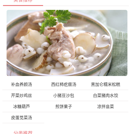
补血养颜汤
西红柿疙瘩汤
黑加仑糯米松糕
芹菜炒鸡丝
小猪豆沙包
白菜猪肉水饺
冰糖葫芦
煎饼果子
凉拌韭菜
皮蛋苋菜汤
分类推荐