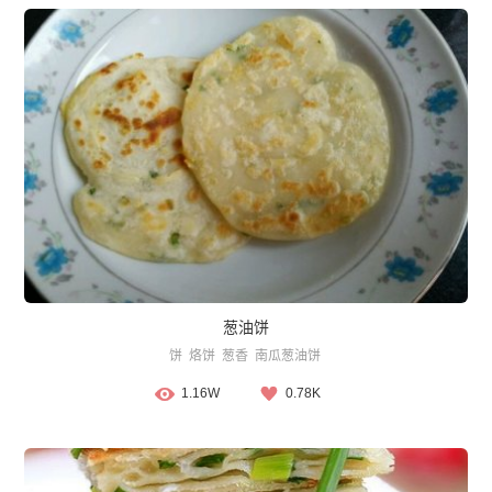
葱油饼
饼
烙饼
葱香
南瓜葱油饼
1.16W
0.78K