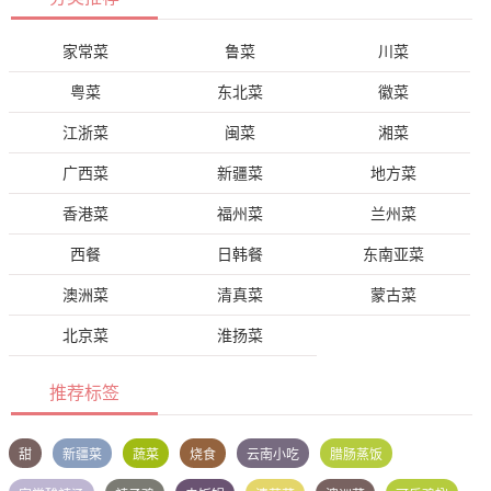
家常菜
鲁菜
川菜
粤菜
东北菜
徽菜
江浙菜
闽菜
湘菜
广西菜
新疆菜
地方菜
香港菜
福州菜
兰州菜
西餐
日韩餐
东南亚菜
澳洲菜
清真菜
蒙古菜
北京菜
淮扬菜
推荐标签
甜
新疆菜
蔬菜
烧食
云南小吃
腊肠蒸饭