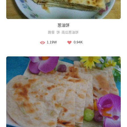
葱油饼
晚餐
饼
南瓜葱油饼
1.19W
0.94K