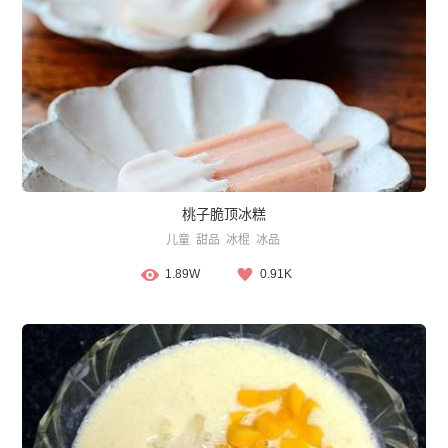
桃子脆顶冰糕
儿童
甜品
冰棍
冰品
1.89W
0.91K