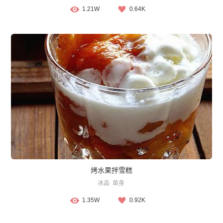
1.21W
0.64K
烤水果拌雪糕
冰品
单身
1.35W
0.92K