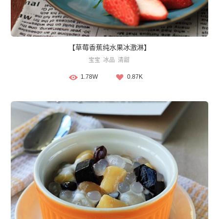
【草莓香蕉纯水果冰激淋】
宝宝
冰品
清甜
1.78W
0.87K