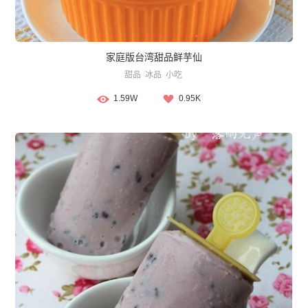
家庭版台湾甜品鲜芋仙
甜品
冰品
小吃
1.59W
0.95K