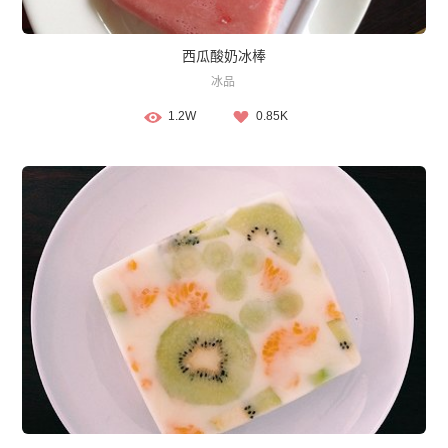
西瓜酸奶冰棒
冰品
1.2W
0.85K