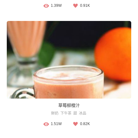
1.39W
0.91K
草莓柳橙汁
鲜奶
下午茶
甜
冰品
1.51W
0.82K