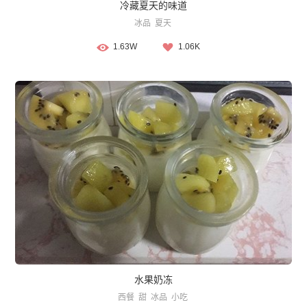
冷藏夏天的味道
冰品
夏天
1.63W
1.06K
水果奶冻
西餐
甜
冰品
小吃