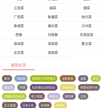
江浙菜
闽菜
湘菜
广西菜
新疆菜
地方菜
香港菜
福州菜
兰州菜
西餐
日韩餐
东南亚菜
澳洲菜
清真菜
蒙古菜
北京菜
淮扬菜
推荐标签
羹汤
辣椒面
香葱蚬子肉拌黄瓜
凉粉鱼鱼
油菜
米汤
番茄味
芹菜
私房菜红油羊肚丝
主食粉面
榨菜丝蒸牛肉
莲藕木耳玉米汤
老少皆宜
酸梅汤
面疙瘩
立冬
芝士饭团
日本小吃
冰淇淋
年夜饭