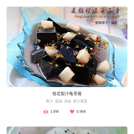
桂花梨汁龟苓膏
梨汁
甜品
冰品
老少皆宜
1.6W
0.96K