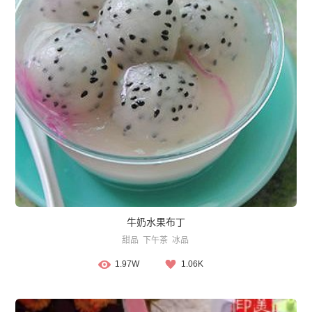
牛奶水果布丁
甜品
下午茶
冰品
1.97W
1.06K