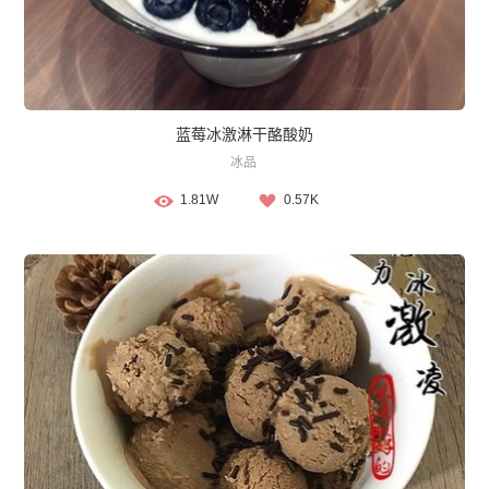
蓝莓冰激淋干酪酸奶
冰品
1.81W
0.57K