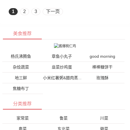
1
2
3
下一页
美食推荐
杨氏沸腾鱼
章鱼小丸子
good morning
杂烩蔬菜
韭菜炒鸡蛋
棒棒糖饼干
地三鲜
玫瑰酥
小米红薯粥&腊肉蒸蛋
焦糖布丁
分类推荐
家常菜
鲁菜
川菜
粤菜
东北菜
徽菜