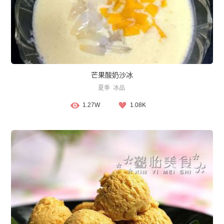
芒果酸奶沙冰
夏季
冰品
1.27W
1.08K