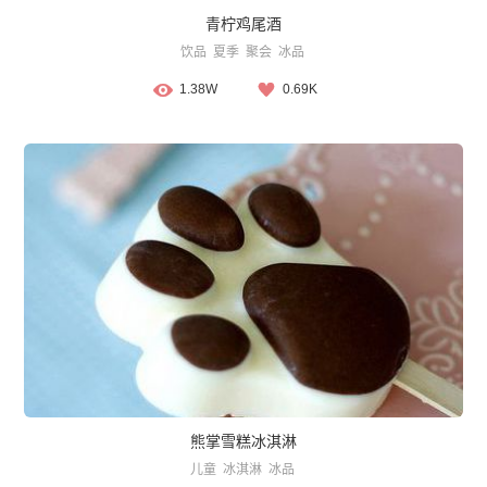
青柠鸡尾酒
饮品
夏季
聚会
冰品
1.38W
0.69K
熊掌雪糕冰淇淋
儿童
冰淇淋
冰品