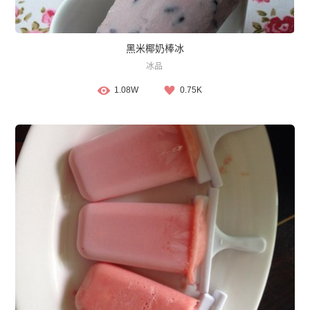
黑米椰奶棒冰
冰品
1.08W
0.75K